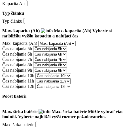
Kapacita Ah
Typ článku
Typ článku
Max. kapacita (Ah)
Max. kapacita (Ah)
Vyberte si
najbližšiu vyššiu kapacitu a nabíjací čas
Max. kapacita (Ah)
Čas nabíjania 5h
Čas nabíjania 6h
Čas nabíjania 7h
Čas nabíjania 8h
Čas nabíjania 9h
Čas nabíjania 10h
Čas nabíjania 11h
Čas nabíjania 12h
Počet batérií
Max. šírka batérie
Max. šírka batérie
Môžte vybrať viac
hodnôt. Vyberte najbližší vyšší rozmer požadovaného.
Max. šírka batérie