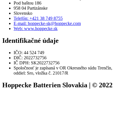
Pod baštou 186
958 04 Partizánske
Slovensko
Telefón: +421 38 749 8755
E-mail: hoppecke-sk@hoppecke.com
Web: www.hoppecke.sk
Identifikačné údaje
IČO: 44 524 749
DIČ: 2022732756
IČ DPH: SK2022732756
Spoločnosť je zapísaná v OR Okresného súdu Trenčín,
oddiel: Sro, vložka č. 21017/R
Hoppecke Batterien Slovakia | © 2022