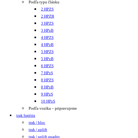
Podľa typu článku
2 HPZS
2 HPZB
3 HPZS
3 HPzB
4 HPZS
4 HPzB
5 HPZS
5 HPzB
6 HPZS
7 HPzS
8 HPZS
8 HPzB
9 HPzS
10 HPzS
Podľa vozíka – pripravujeme
trak batéria
trak | bloc
trak | uplift
trak | uplift quadro