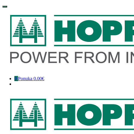
Preskočiť
na
obsah
0
Ponuka
0.00€