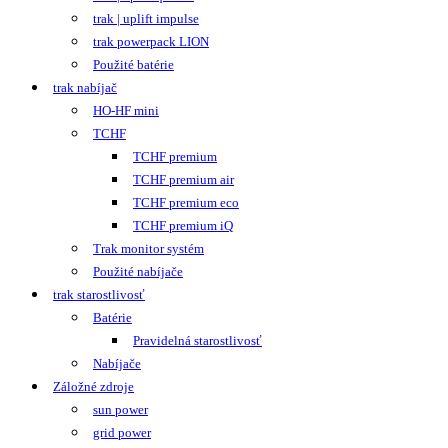
trak | uplift impulse
trak powerpack LION
Použité batérie
trak nabíjač
HO-HF mini
TCHF
TCHF premium
TCHF premium air
TCHF premium eco
TCHF premium iQ
Trak monitor systém
Použité nabíjače
trak starostlivosť
Batérie
Pravidelná starostlivosť
Nabíjače
Záložné zdroje
sun power
grid power