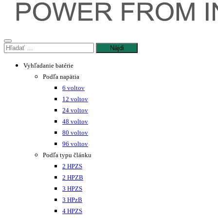
Hľadať:
Vyhľadanie batérie
Podľa napätia
6 voltov
12 voltov
24 voltov
48 voltov
80 voltov
96 voltov
Podľa typu článku
2 HPZS
2 HPZB
3 HPZS
3 HPzB
4 HPZS