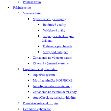
Príslušenstvo
Príslušenstvo
Výmena batérií
Výmenné stoly a stojany
Batériové vozíky
Valčekové dráhy
Stojany s valčekovými
dráhami
Podstavce pod batérie
Stoly pod nabíjače
Zariadenia na výmenu batérií
Závesné výmenné systémy
Dopĺňanie vody do batéri
AquaFill systém
Mobilná plnička HOPPECKE
Nádoby na skladovanie vody
Zariadenia na výrobu demi vody
AquaCheck signalizátor hladiny
Premiešavanie elektrolytu
Ochranné vybavenie