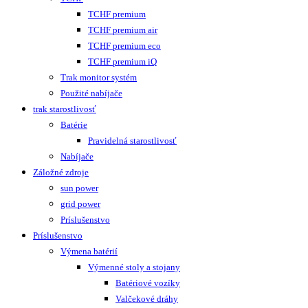
TCHF premium
TCHF premium air
TCHF premium eco
TCHF premium iQ
Trak monitor systém
Použité nabíjače
trak starostlivosť
Batérie
Pravidelná starostlivosť
Nabíjače
Záložné zdroje
sun power
grid power
Príslušenstvo
Príslušenstvo
Výmena batérií
Výmenné stoly a stojany
Batériové vozíky
Valčekové dráhy