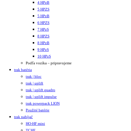
4 HPzB
5 HPZS
5 HPzB
6 HPZS
7 HPzS
8 HPZS
8 HPzB
9 HPzS
10 HPzS
Podľa vozíka – pripravujeme
trak batéria
trak | bloc
trak | uplift
trak | uplift quadro
trak | uplift impulse
trak powerpack LION
Použité batérie
trak nabíjač
HO-HF mini
TCHF