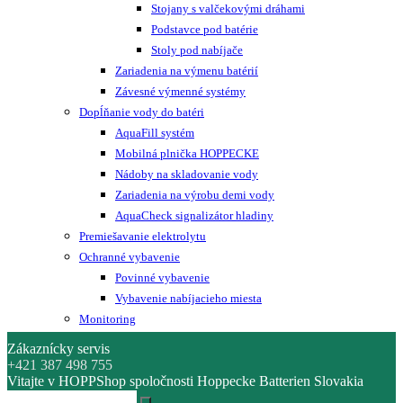
Stojany s valčekovými dráhami
Podstavce pod batérie
Stoly pod nabíjače
Zariadenia na výmenu batérií
Závesné výmenné systémy
Dopĺňanie vody do batéri
AquaFill systém
Mobilná plnička HOPPECKE
Nádoby na skladovanie vody
Zariadenia na výrobu demi vody
AquaCheck signalizátor hladiny
Premiešavanie elektrolytu
Ochranné vybavenie
Povinné vybavenie
Vybavenie nabíjacieho miesta
Monitoring
Zákaznícky servis
+421 387 498 755
Vitajte v HOPPShop spoločnosti Hoppecke Batterien Slovakia