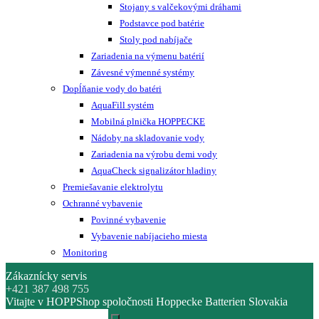
Stojany s valčekovými dráhami
Podstavce pod batérie
Stoly pod nabíjače
Zariadenia na výmenu batérií
Závesné výmenné systémy
Dopĺňanie vody do batéri
AquaFill systém
Mobilná plnička HOPPECKE
Nádoby na skladovanie vody
Zariadenia na výrobu demi vody
AquaCheck signalizátor hladiny
Premiešavanie elektrolytu
Ochranné vybavenie
Povinné vybavenie
Vybavenie nabíjacieho miesta
Monitoring
Zákaznícky servis
+421 387 498 755
Vitajte v HOPPShop spoločnosti Hoppecke Batterien Slovakia