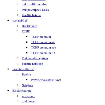
trak | uplift impulse
trak powerpack LION
Použité batérie
trak nabíjač
HO-HF mini
TCHF
TCHF premium
TCHF premium air
TCHF premium eco
TCHF premium iQ
Trak monitor systém
Použité nabíjače
trak starostlivosť
Batérie
Pravidelná starostlivosť
Nabíjače
Záložné zdroje
sun power
grid power