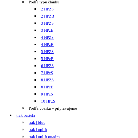
Podľa typu článku
2 HPZS
2 HPZB
3 HPZS
3 HPzB
4 HPZS
4 HPzB
5 HPZS
5 HPzB
6 HPZS
7 HPzS
8 HPZS
8 HPzB
9 HPzS
10 HPzS
Podľa vozíka – pripravujeme
trak batéria
trak | bloc
trak | uplift
trak | uplift quadro