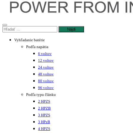
Hľadať:
Vyhľadanie batérie
Podľa napätia
6 voltov
12 voltov
24 voltov
48 voltov
80 voltov
96 voltov
Podľa typu článku
2 HPZS
2 HPZB
3 HPZS
3 HPzB
4 HPZS