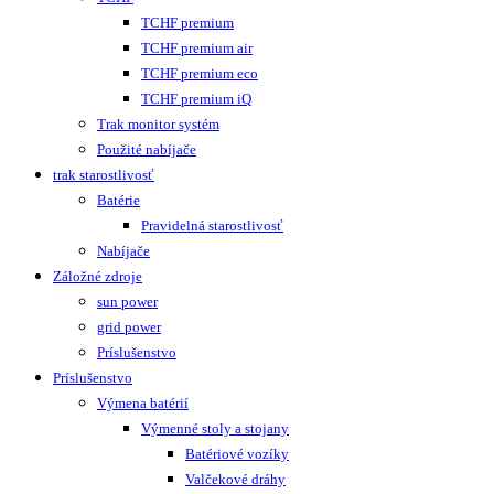
TCHF premium
TCHF premium air
TCHF premium eco
TCHF premium iQ
Trak monitor systém
Použité nabíjače
trak starostlivosť
Batérie
Pravidelná starostlivosť
Nabíjače
Záložné zdroje
sun power
grid power
Príslušenstvo
Príslušenstvo
Výmena batérií
Výmenné stoly a stojany
Batériové vozíky
Valčekové dráhy