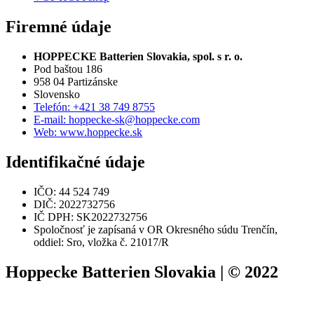
Firemné údaje
HOPPECKE Batterien Slovakia, spol. s r. o.
Pod baštou 186
958 04 Partizánske
Slovensko
Telefón: +421 38 749 8755
E-mail: hoppecke-sk@hoppecke.com
Web: www.hoppecke.sk
Identifikačné údaje
IČO: 44 524 749
DIČ: 2022732756
IČ DPH: SK2022732756
Spoločnosť je zapísaná v OR Okresného súdu Trenčín,
oddiel: Sro, vložka č. 21017/R
Hoppecke Batterien Slovakia | © 2022