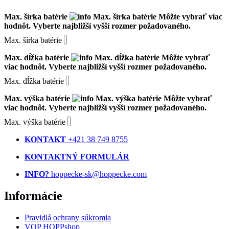
Max. šírka batérie
Max. šírka batérie
Môžte vybrať viac
hodnôt. Vyberte najbližší vyšší rozmer požadovaného.
Max. šírka batérie
Max. dĺžka batérie
Max. dĺžka batérie
Môžte vybrať
viac hodnôt. Vyberte najbližší vyšší rozmer požadovaného.
Max. dĺžka batérie
Max. výška batérie
Max. výška batérie
Môžte vybrať
viac hodnôt. Vyberte najbližší vyšší rozmer požadovaného.
Max. výška batérie
KONTAKT
+421 38 749 8755
KONTAKTNÝ FORMULÁR
INFO?
hoppecke-sk@hoppecke.com
Informácie
Pravidlá ochrany súkromia
VOP HOPPshop