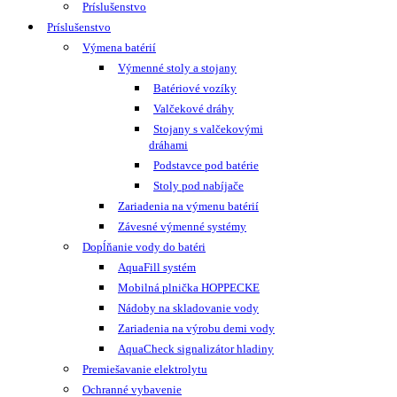
Príslušenstvo
Príslušenstvo
Výmena batérií
Výmenné stoly a stojany
Batériové vozíky
Valčekové dráhy
Stojany s valčekovými
dráhami
Podstavce pod batérie
Stoly pod nabíjače
Zariadenia na výmenu batérií
Závesné výmenné systémy
Dopĺňanie vody do batéri
AquaFill systém
Mobilná plnička HOPPECKE
Nádoby na skladovanie vody
Zariadenia na výrobu demi vody
AquaCheck signalizátor hladiny
Premiešavanie elektrolytu
Ochranné vybavenie