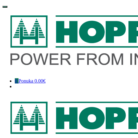
Preskočiť
na
obsah
0
Ponuka
0.00€