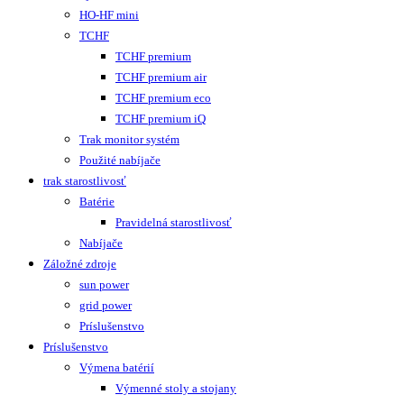
HO-HF mini
TCHF
TCHF premium
TCHF premium air
TCHF premium eco
TCHF premium iQ
Trak monitor systém
Použité nabíjače
trak starostlivosť
Batérie
Pravidelná starostlivosť
Nabíjače
Záložné zdroje
sun power
grid power
Príslušenstvo
Príslušenstvo
Výmena batérií
Výmenné stoly a stojany