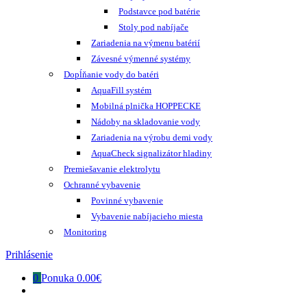
Podstavce pod batérie
Stoly pod nabíjače
Zariadenia na výmenu batérií
Závesné výmenné systémy
Dopĺňanie vody do batéri
AquaFill systém
Mobilná plnička HOPPECKE
Nádoby na skladovanie vody
Zariadenia na výrobu demi vody
AquaCheck signalizátor hladiny
Premiešavanie elektrolytu
Ochranné vybavenie
Povinné vybavenie
Vybavenie nabíjacieho miesta
Monitoring
Prihlásenie
0
Ponuka
0.00€