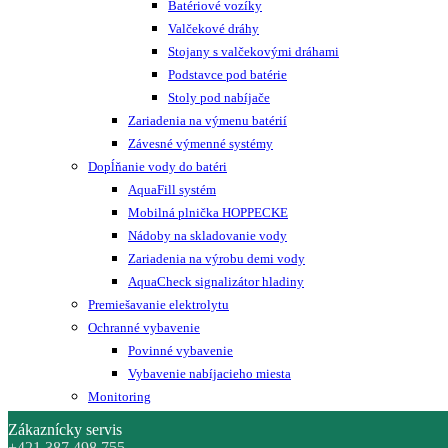
Batériové vozíky
Valčekové dráhy
Stojany s valčekovými dráhami
Podstavce pod batérie
Stoly pod nabíjače
Zariadenia na výmenu batérií
Závesné výmenné systémy
Dopĺňanie vody do batéri
AquaFill systém
Mobilná plnička HOPPECKE
Nádoby na skladovanie vody
Zariadenia na výrobu demi vody
AquaCheck signalizátor hladiny
Premiešavanie elektrolytu
Ochranné vybavenie
Povinné vybavenie
Vybavenie nabíjacieho miesta
Monitoring
Zákaznícky servis
+421 387 498 755