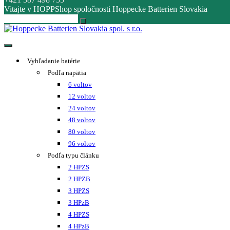
Vitajte v HOPPShop spoločnosti Hoppecke Batterien Slovakia
Hoppecke Batterien Slovakia spol. s r.o.
Online B2B konfigurátor HOPPECKE
Vyhľadanie batérie
Podľa napätia
6 voltov
12 voltov
24 voltov
48 voltov
80 voltov
96 voltov
Podľa typu článku
2 HPZS
2 HPZB
3 HPZS
3 HPzB
4 HPZS
4 HPzB