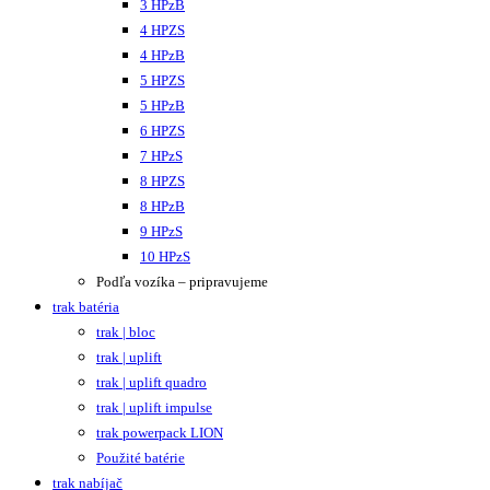
3 HPzB
4 HPZS
4 HPzB
5 HPZS
5 HPzB
6 HPZS
7 HPzS
8 HPZS
8 HPzB
9 HPzS
10 HPzS
Podľa vozíka – pripravujeme
trak batéria
trak | bloc
trak | uplift
trak | uplift quadro
trak | uplift impulse
trak powerpack LION
Použité batérie
trak nabíjač