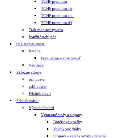
TCHF premium
TCHF premium air
TCHF premium eco
TCHF premium iQ
Trak monitor systém
Použité nabíjače
trak starostlivosť
Batérie
Pravidelná starostlivosť
Nabíjače
Záložné zdroje
sun power
grid power
Príslušenstvo
Príslušenstvo
Výmena batérií
Výmenné stoly a stojany
Batériové vozíky
Valčekové dráhy
Stojany s valčekovými dráhami