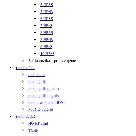
5 HPZS
5 HPzB
6 HPZS
7 HPzS
8 HPZS
8 HPzB
9 HPzS
10 HPzS
Podľa vozíka – pripravujeme
trak batéria
trak | bloc
trak | uplift
trak | uplift quadro
trak | uplift impulse
trak powerpack LION
Použité batérie
trak nabíjač
HO-HF mini
TCHF