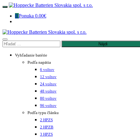
Preskočiť
na
0
Ponuka
0.00€
obsah
Hľadať:
Vyhľadanie batérie
Podľa napätia
6 voltov
12 voltov
24 voltov
48 voltov
80 voltov
96 voltov
Podľa typu článku
2 HPZS
2 HPZB
3 HPZS