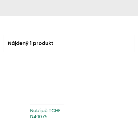
Nájdený 1 produkt
Nabíjač TCHF
D400 G
80/90-120 IQ
B-F14