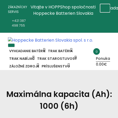
Preskočiť
Vitajte v HOPPShop spoločnosti
ZÁKAZNÍCKY
na
SERVIS
Hoppecke Batterien Slovakia
obsah
+421 387
498 755
Online B2B konfigurátor HOPPECKE
Hoppecke Batterien Slovakia Spol.
VYHĽADANIE BATÉRIE
TRAK BATÉRIA
0
Ponuka
TRAK NABÍJAČ
TRAK STAROSTLIVOSŤ
S R.o.
0.00€
ZÁLOŽNÉ ZDROJE
PRÍSLUŠENSTVO
Maximálna kapacita (Ah):
1000 (6h)