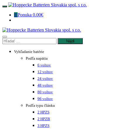
Preskočiť
na
0
Ponuka
0.00€
obsah
Hľadať:
Vyhľadanie batérie
Podľa napätia
6 voltov
12 voltov
24 voltov
48 voltov
80 voltov
96 voltov
Podľa typu článku
2 HPZS
2 HPZB
3 HPZS