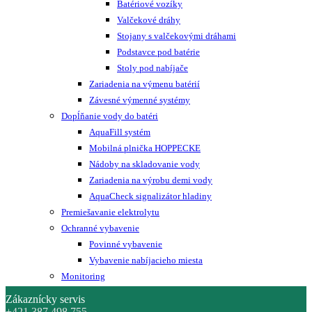
Batériové vozíky
Valčekové dráhy
Stojany s valčekovými dráhami
Podstavce pod batérie
Stoly pod nabíjače
Zariadenia na výmenu batérií
Závesné výmenné systémy
Dopĺňanie vody do batéri
AquaFill systém
Mobilná plnička HOPPECKE
Nádoby na skladovanie vody
Zariadenia na výrobu demi vody
AquaCheck signalizátor hladiny
Premiešavanie elektrolytu
Ochranné vybavenie
Povinné vybavenie
Vybavenie nabíjacieho miesta
Monitoring
Zákaznícky servis
+421 387 498 755