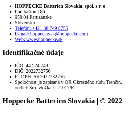
HOPPECKE Batterien Slovakia, spol. s r. o.
Pod baštou 186
958 04 Partizánske
Slovensko
Telefón: +421 38 749 8755
E-mail: hoppecke-sk@hoppecke.com
Web: www.hoppecke.sk
Identifikačné údaje
IČO: 44 524 749
DIČ: 2022732756
IČ DPH: SK2022732756
Spoločnosť je zapísaná v OR Okresného súdu Trenčín,
oddiel: Sro, vložka č. 21017/R
Hoppecke Batterien Slovakia | © 2022