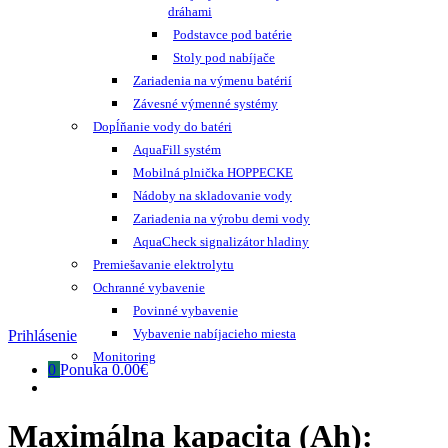
dráhami
Podstavce pod batérie
Stoly pod nabíjače
Zariadenia na výmenu batérií
Závesné výmenné systémy
Dopĺňanie vody do batéri
AquaFill systém
Mobilná plnička HOPPECKE
Nádoby na skladovanie vody
Zariadenia na výrobu demi vody
AquaCheck signalizátor hladiny
Premiešavanie elektrolytu
Ochranné vybavenie
Povinné vybavenie
Vybavenie nabíjacieho miesta
Prihlásenie
Monitoring
0
Ponuka
0.00€
Maximálna kapacita (Ah):