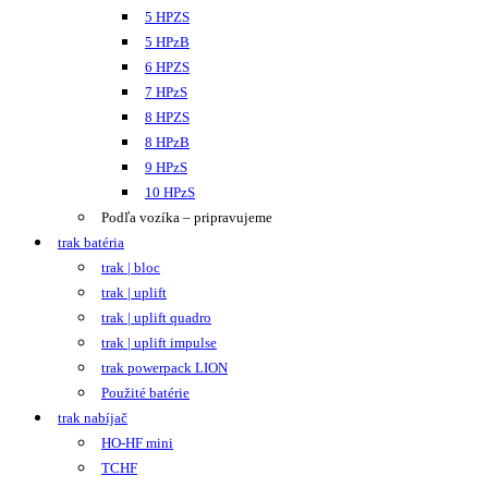
5 HPZS
5 HPzB
6 HPZS
7 HPzS
8 HPZS
8 HPzB
9 HPzS
10 HPzS
Podľa vozíka – pripravujeme
trak batéria
trak | bloc
trak | uplift
trak | uplift quadro
trak | uplift impulse
trak powerpack LION
Použité batérie
trak nabíjač
HO-HF mini
TCHF