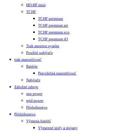
HO-HF mini
TCHF
TCHF premium
TCHF premium air
TCHF premium eco
TCHF premium iQ
Trak monitor systém
Použité nabíjače
trak starostlivosť
Batérie
Pravidelná starostlivosť
Nabíjače
Záložné zdroje
sun power
grid power
Príslušenstvo
Príslušenstvo
Výmena batérií
Výmenné stoly a stojany