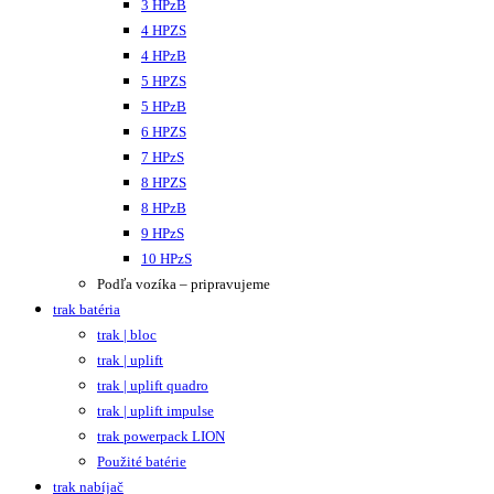
3 HPzB
4 HPZS
4 HPzB
5 HPZS
5 HPzB
6 HPZS
7 HPzS
8 HPZS
8 HPzB
9 HPzS
10 HPzS
Podľa vozíka – pripravujeme
trak batéria
trak | bloc
trak | uplift
trak | uplift quadro
trak | uplift impulse
trak powerpack LION
Použité batérie
trak nabíjač