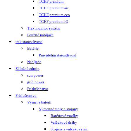
TCHF premium
TCHF premium air
TCHF premium eco
TCHF premium iQ
Trak monitor systém
Použité nabíjače
trak starostlivosť
Batérie
Pravidelná starostlivosť
Nabíjače
Záložné zdroje
sun power
grid power
Príslušenstvo
Príslušenstvo
Výmena batérií
Výmenné stoly a stojany
Batériové vozíky
Valčekové dráhy
Stojany s valčekovými