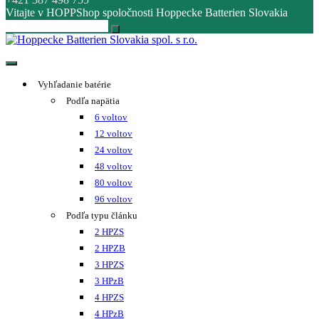
Vitajte v HOPPShop spoločnosti Hoppecke Batterien Slovakia
Hoppecke Batterien Slovakia spol. s r.o.
Online B2B konfigurátor HOPPECKE
Vyhľadanie batérie
Podľa napätia
6 voltov
12 voltov
24 voltov
48 voltov
80 voltov
96 voltov
Podľa typu článku
2 HPZS
2 HPZB
3 HPZS
3 HPzB
4 HPZS
4 HPzB