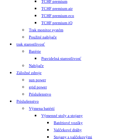
TCHF premium
TCHF premium air
TCHF premium eco
TCHF premium iQ
Trak monitor systém
Použité nabíjače
trak starostlivosť
Batérie
Pravidelná starostlivosť
Nabíjače
Záložné zdroje
sun power
grid power
Príslušenstvo
Príslušenstvo
Výmena batérií
Výmenné stoly a stojany
Batériové vozíky
Valčekové dráhy
Stojany s valčekovými