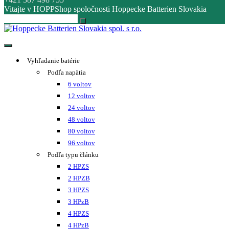
Vitajte v HOPPShop spoločnosti Hoppecke Batterien Slovakia
Hoppecke Batterien Slovakia spol. s r.o.
Online B2B konfigurátor HOPPECKE
Vyhľadanie batérie
Podľa napätia
6 voltov
12 voltov
24 voltov
48 voltov
80 voltov
96 voltov
Podľa typu článku
2 HPZS
2 HPZB
3 HPZS
3 HPzB
4 HPZS
4 HPzB