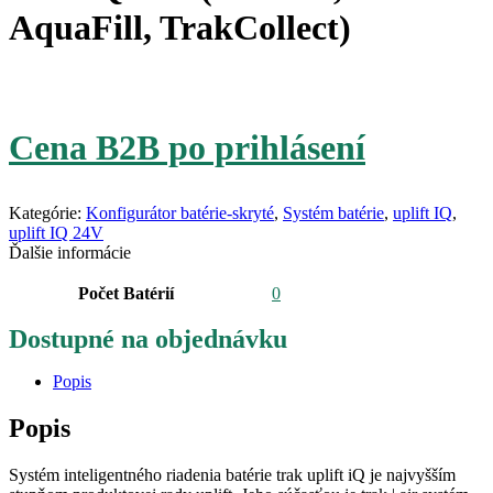
AquaFill, TrakCollect)
Cena B2B po prihlásení
Kategórie:
Konfigurátor batérie-skryté
,
Systém batérie
,
uplift IQ
,
uplift IQ 24V
Ďalšie informácie
Počet Batérií
0
Dostupné na objednávku
Popis
Popis
Systém inteligentného riadenia batérie trak uplift iQ je najvyšším