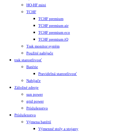
HO-HF mini
TCHF
TCHF premium
TCHF premium air
TCHF premium eco
TCHF premium iQ
Trak monitor systém
Použité nabíjače
trak starostlivosť
Batérie
Pravidelná starostlivosť
Nabíjače
Záložné zdroje
sun power
grid power
Príslušenstvo
Príslušenstvo
Výmena batérií
Výmenné stoly a stojany