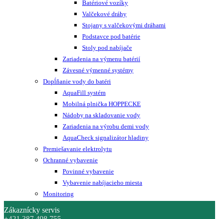
Batériové vozíky
Valčekové dráhy
Stojany s valčekovými dráhami
Podstavce pod batérie
Stoly pod nabíjače
Zariadenia na výmenu batérií
Závesné výmenné systémy
Dopĺňanie vody do batéri
AquaFill systém
Mobilná plnička HOPPECKE
Nádoby na skladovanie vody
Zariadenia na výrobu demi vody
AquaCheck signalizátor hladiny
Premiešavanie elektrolytu
Ochranné vybavenie
Povinné vybavenie
Vybavenie nabíjacieho miesta
Monitoring
Zákaznícky servis
+421 387 498 755