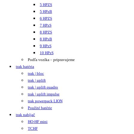
5 HPZS
5 HPzB
6 HPZS
7 HPzS
8 HPZS
8 HPzB
9 HPzS
10 HPzS
Podľa vozíka – pripravujeme
trak batéria
trak | bloc
trak | uplift
trak | uplift quadro
trak | uplift impulse
trak powerpack LION
Použité batérie
trak nabíjač
HO-HF mini
TCHF