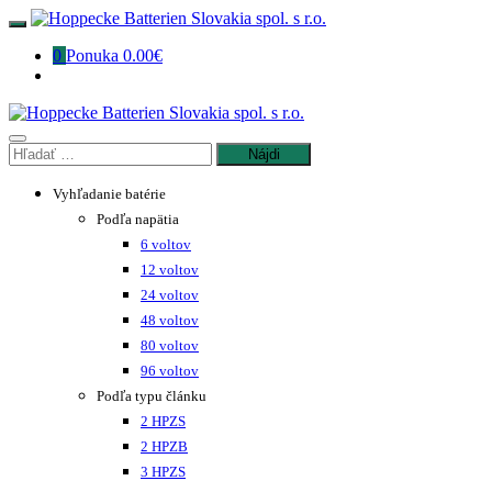
0
Ponuka
0.00€
Vyhľadanie batérie
Podľa napätia
6 voltov
12 voltov
24 voltov
48 voltov
80 voltov
96 voltov
Podľa typu článku
2 HPZS
2 HPZB
3 HPZS