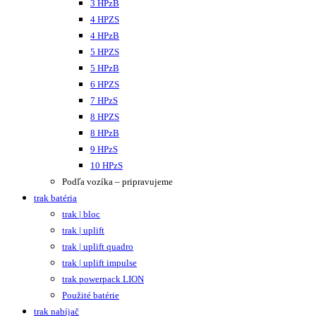
3 HPzB
4 HPZS
4 HPzB
5 HPZS
5 HPzB
6 HPZS
7 HPzS
8 HPZS
8 HPzB
9 HPzS
10 HPzS
Podľa vozíka – pripravujeme
trak batéria
trak | bloc
trak | uplift
trak | uplift quadro
trak | uplift impulse
trak powerpack LION
Použité batérie
trak nabíjač