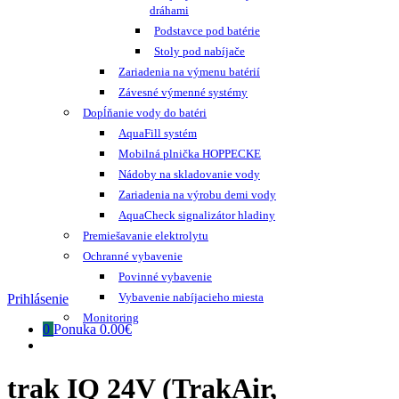
dráhami
Podstavce pod batérie
Stoly pod nabíjače
Zariadenia na výmenu batérií
Závesné výmenné systémy
Dopĺňanie vody do batéri
AquaFill systém
Mobilná plnička HOPPECKE
Nádoby na skladovanie vody
Zariadenia na výrobu demi vody
AquaCheck signalizátor hladiny
Premiešavanie elektrolytu
Ochranné vybavenie
Povinné vybavenie
Vybavenie nabíjacieho miesta
Prihlásenie
Monitoring
0
Ponuka
0.00€
trak IQ 24V (TrakAir,