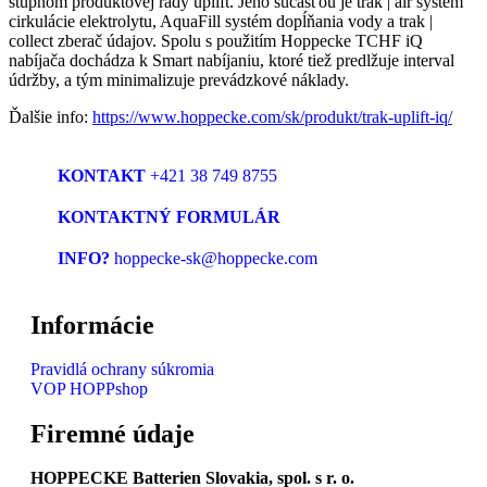
stupňom produktovej rady uplift. Jeho súčasťou je trak | air systém
cirkulácie elektrolytu, AquaFill systém dopĺňania vody a trak |
collect zberač údajov. Spolu s použitím Hoppecke TCHF iQ
nabíjača dochádza k Smart nabíjaniu, ktoré tiež predlžuje interval
údržby, a tým minimalizuje prevádzkové náklady.
Ďalšie info:
https://www.hoppecke.com/sk/produkt/trak-uplift-iq/
KONTAKT
+421 38 749 8755
KONTAKTNÝ FORMULÁR
INFO?
hoppecke-sk@hoppecke.com
Informácie
Pravidlá ochrany súkromia
VOP HOPPshop
Firemné údaje
HOPPECKE Batterien Slovakia, spol. s r. o.