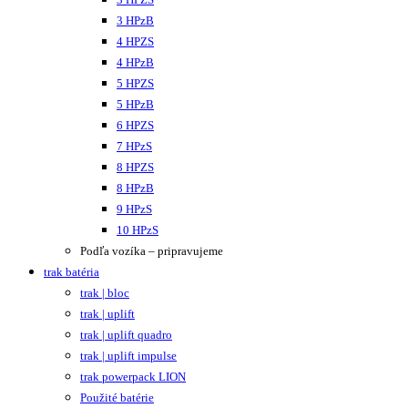
3 HPzB
4 HPZS
4 HPzB
5 HPZS
5 HPzB
6 HPZS
7 HPzS
8 HPZS
8 HPzB
9 HPzS
10 HPzS
Podľa vozíka – pripravujeme
trak batéria
trak | bloc
trak | uplift
trak | uplift quadro
trak | uplift impulse
trak powerpack LION
Použité batérie