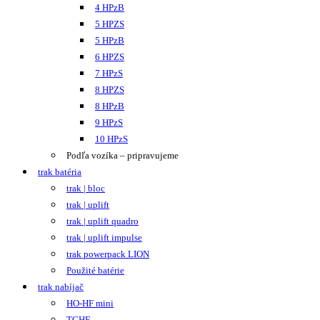
4 HPzB
5 HPZS
5 HPzB
6 HPZS
7 HPzS
8 HPZS
8 HPzB
9 HPzS
10 HPzS
Podľa vozíka – pripravujeme
trak batéria
trak | bloc
trak | uplift
trak | uplift quadro
trak | uplift impulse
trak powerpack LION
Použité batérie
trak nabíjač
HO-HF mini
TCHF