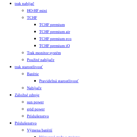
trak nabíjač
HO-HF mini
TCHF
TCHF premium
TCHF premium air
TCHF premium eco
TCHF premium iQ
Trak monitor systém
Použité nabíjače
trak starostlivosť
Batérie
Pravidelná starostlivosť
Nabíjače
Záložné zdroje
sun power
grid power
Príslušenstvo
Príslušenstvo
Výmena batérií