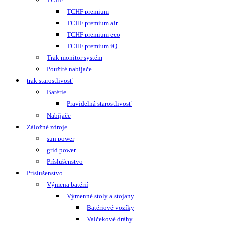
TCHF premium
TCHF premium air
TCHF premium eco
TCHF premium iQ
Trak monitor systém
Použité nabíjače
trak starostlivosť
Batérie
Pravidelná starostlivosť
Nabíjače
Záložné zdroje
sun power
grid power
Príslušenstvo
Príslušenstvo
Výmena batérií
Výmenné stoly a stojany
Batériové vozíky
Valčekové dráhy