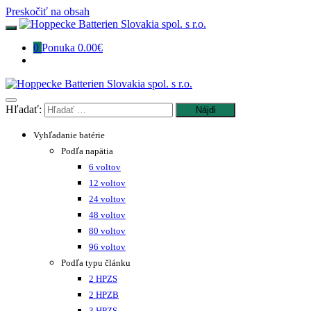
Preskočiť na obsah
0
Ponuka
0.00€
Hľadať:
Vyhľadanie batérie
Podľa napätia
6 voltov
12 voltov
24 voltov
48 voltov
80 voltov
96 voltov
Podľa typu článku
2 HPZS
2 HPZB
3 HPZS