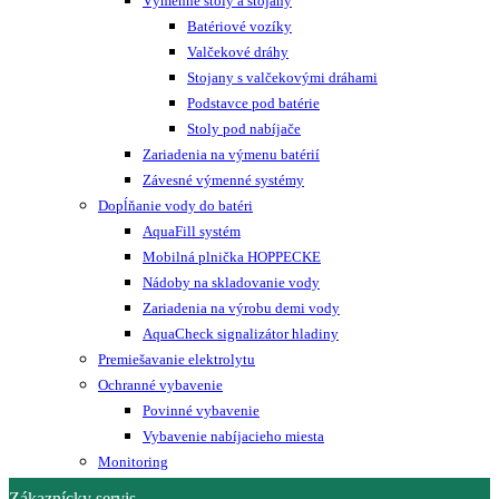
Výmenné stoly a stojany
Batériové vozíky
Valčekové dráhy
Stojany s valčekovými dráhami
Podstavce pod batérie
Stoly pod nabíjače
Zariadenia na výmenu batérií
Závesné výmenné systémy
Dopĺňanie vody do batéri
AquaFill systém
Mobilná plnička HOPPECKE
Nádoby na skladovanie vody
Zariadenia na výrobu demi vody
AquaCheck signalizátor hladiny
Premiešavanie elektrolytu
Ochranné vybavenie
Povinné vybavenie
Vybavenie nabíjacieho miesta
Monitoring
Zákaznícky servis