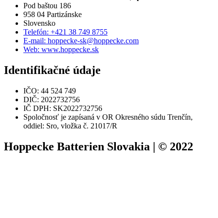
Pod baštou 186
958 04 Partizánske
Slovensko
Telefón: +421 38 749 8755
E-mail: hoppecke-sk@hoppecke.com
Web: www.hoppecke.sk
Identifikačné údaje
IČO: 44 524 749
DIČ: 2022732756
IČ DPH: SK2022732756
Spoločnosť je zapísaná v OR Okresného súdu Trenčín,
oddiel: Sro, vložka č. 21017/R
Hoppecke Batterien Slovakia | © 2022