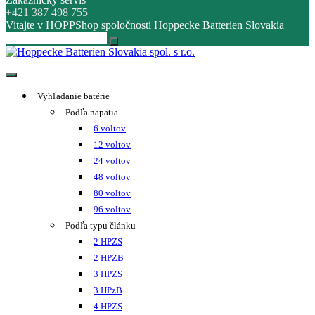
+421 387 498 755
Vitajte v HOPPShop spoločnosti Hoppecke Batterien Slovakia
Hoppecke Batterien Slovakia spol. s r.o.
Online B2B konfigurátor HOPPECKE
Vyhľadanie batérie
Podľa napätia
6 voltov
12 voltov
24 voltov
48 voltov
80 voltov
96 voltov
Podľa typu článku
2 HPZS
2 HPZB
3 HPZS
3 HPzB
4 HPZS