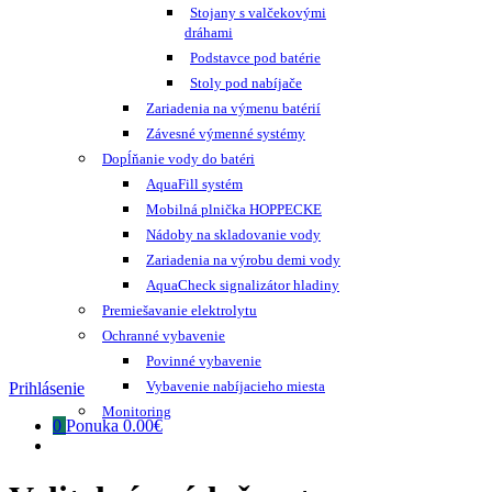
Stojany s valčekovými
dráhami
Podstavce pod batérie
Stoly pod nabíjače
Zariadenia na výmenu batérií
Závesné výmenné systémy
Dopĺňanie vody do batéri
AquaFill systém
Mobilná plnička HOPPECKE
Nádoby na skladovanie vody
Zariadenia na výrobu demi vody
AquaCheck signalizátor hladiny
Premiešavanie elektrolytu
Ochranné vybavenie
Povinné vybavenie
Vybavenie nabíjacieho miesta
Prihlásenie
Monitoring
0
Ponuka
0.00€