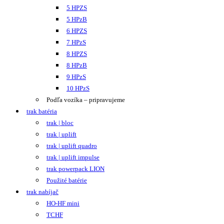
5 HPZS
5 HPzB
6 HPZS
7 HPzS
8 HPZS
8 HPzB
9 HPzS
10 HPzS
Podľa vozíka – pripravujeme
trak batéria
trak | bloc
trak | uplift
trak | uplift quadro
trak | uplift impulse
trak powerpack LION
Použité batérie
trak nabíjač
HO-HF mini
TCHF