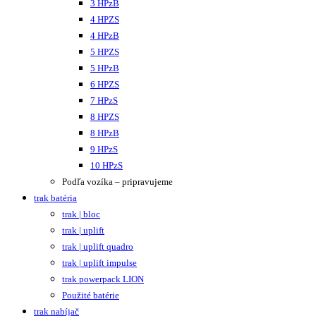
3 HPzB
4 HPZS
4 HPzB
5 HPZS
5 HPzB
6 HPZS
7 HPzS
8 HPZS
8 HPzB
9 HPzS
10 HPzS
Podľa vozíka – pripravujeme
trak batéria
trak | bloc
trak | uplift
trak | uplift quadro
trak | uplift impulse
trak powerpack LION
Použité batérie
trak nabíjač