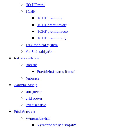
HO-HF mini
TCHF
TCHF premium
TCHF premium air
TCHF premium eco
TCHF premium iQ
Trak monitor systém
Použité nabíjače
trak starostlivosť
Batérie
Pravidelná starostlivosť
Nabíjače
Záložné zdroje
sun power
grid power
Príslušenstvo
Príslušenstvo
Výmena batérií
Výmenné stoly a stojany