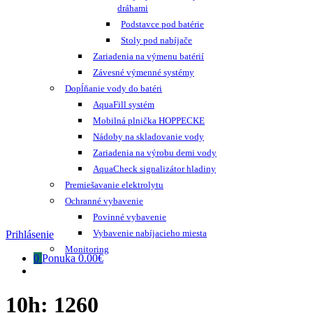
dráhami
Podstavce pod batérie
Stoly pod nabíjače
Zariadenia na výmenu batérií
Závesné výmenné systémy
Dopĺňanie vody do batéri
AquaFill systém
Mobilná plnička HOPPECKE
Nádoby na skladovanie vody
Zariadenia na výrobu demi vody
AquaCheck signalizátor hladiny
Premiešavanie elektrolytu
Ochranné vybavenie
Povinné vybavenie
Vybavenie nabíjacieho miesta
Prihlásenie
Monitoring
0
Ponuka
0.00€
10h:
1260