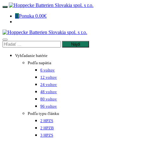
Preskočiť
na
0
Ponuka
0.00€
obsah
Hľadať:
Vyhľadanie batérie
Podľa napätia
6 voltov
12 voltov
24 voltov
48 voltov
80 voltov
96 voltov
Podľa typu článku
2 HPZS
2 HPZB
3 HPZS