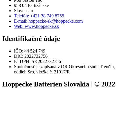
Pod baštou 186
958 04 Partizánske
Slovensko
Telefón: +421 38 749 8755
E-mail: hoppecke-sk@hoppecke.com
Web: www.hoppecke.sk
Identifikačné údaje
IČO: 44 524 749
DIČ: 2022732756
IČ DPH: SK2022732756
Spoločnosť je zapísaná v OR Okresného súdu Trenčín,
oddiel: Sro, vložka č. 21017/R
Hoppecke Batterien Slovakia | © 2022