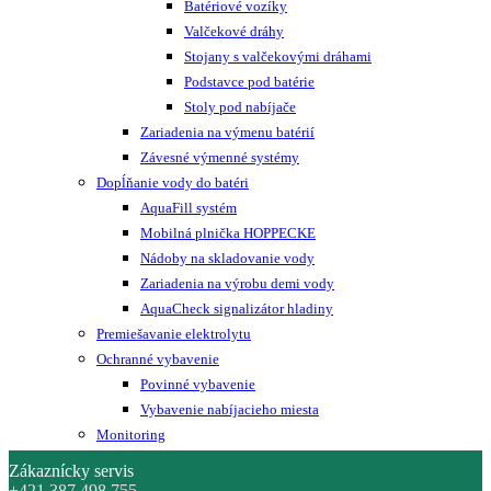
Batériové vozíky
Valčekové dráhy
Stojany s valčekovými dráhami
Podstavce pod batérie
Stoly pod nabíjače
Zariadenia na výmenu batérií
Závesné výmenné systémy
Dopĺňanie vody do batéri
AquaFill systém
Mobilná plnička HOPPECKE
Nádoby na skladovanie vody
Zariadenia na výrobu demi vody
AquaCheck signalizátor hladiny
Premiešavanie elektrolytu
Ochranné vybavenie
Povinné vybavenie
Vybavenie nabíjacieho miesta
Monitoring
Zákaznícky servis
+421 387 498 755