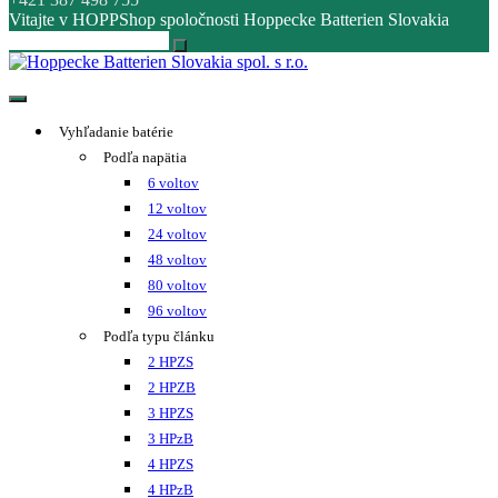
Vitajte v HOPPShop spoločnosti Hoppecke Batterien Slovakia
Hoppecke Batterien Slovakia spol. s r.o.
Online B2B konfigurátor HOPPECKE
Vyhľadanie batérie
Podľa napätia
6 voltov
12 voltov
24 voltov
48 voltov
80 voltov
96 voltov
Podľa typu článku
2 HPZS
2 HPZB
3 HPZS
3 HPzB
4 HPZS
4 HPzB