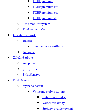
TCHF premium
TCHF premium air
TCHF premium eco
TCHF premium iQ
Trak monitor systém
Použité nabíjače
trak starostlivosť
Batérie
Pravidelná starostlivosť
Nabíjače
Záložné zdroje
sun power
grid power
Príslušenstvo
Príslušenstvo
Výmena batérií
Výmenné stoly a stojany
Batériové vozíky
Valčekové dráhy
Stojany s valčekovými