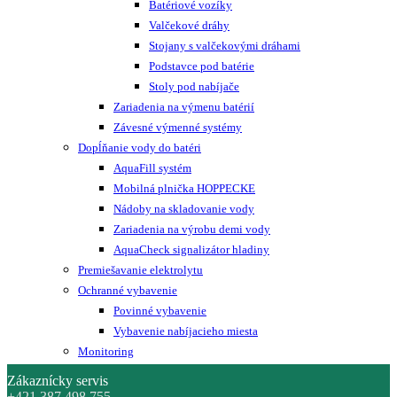
Batériové vozíky
Valčekové dráhy
Stojany s valčekovými dráhami
Podstavce pod batérie
Stoly pod nabíjače
Zariadenia na výmenu batérií
Závesné výmenné systémy
Dopĺňanie vody do batéri
AquaFill systém
Mobilná plnička HOPPECKE
Nádoby na skladovanie vody
Zariadenia na výrobu demi vody
AquaCheck signalizátor hladiny
Premiešavanie elektrolytu
Ochranné vybavenie
Povinné vybavenie
Vybavenie nabíjacieho miesta
Monitoring
Zákaznícky servis
+421 387 498 755