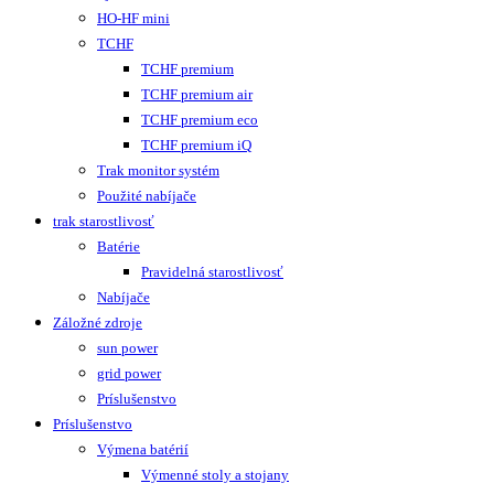
HO-HF mini
TCHF
TCHF premium
TCHF premium air
TCHF premium eco
TCHF premium iQ
Trak monitor systém
Použité nabíjače
trak starostlivosť
Batérie
Pravidelná starostlivosť
Nabíjače
Záložné zdroje
sun power
grid power
Príslušenstvo
Príslušenstvo
Výmena batérií
Výmenné stoly a stojany