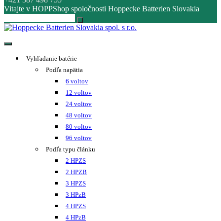
Vitajte v HOPPShop spoločnosti Hoppecke Batterien Slovakia
Hoppecke Batterien Slovakia spol. s r.o.
Online B2B konfigurátor HOPPECKE
Vyhľadanie batérie
Podľa napätia
6 voltov
12 voltov
24 voltov
48 voltov
80 voltov
96 voltov
Podľa typu článku
2 HPZS
2 HPZB
3 HPZS
3 HPzB
4 HPZS
4 HPzB