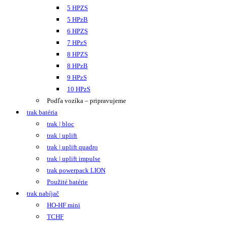
5 HPZS
5 HPzB
6 HPZS
7 HPzS
8 HPZS
8 HPzB
9 HPzS
10 HPzS
Podľa vozíka – pripravujeme
trak batéria
trak | bloc
trak | uplift
trak | uplift quadro
trak | uplift impulse
trak powerpack LION
Použité batérie
trak nabíjač
HO-HF mini
TCHF