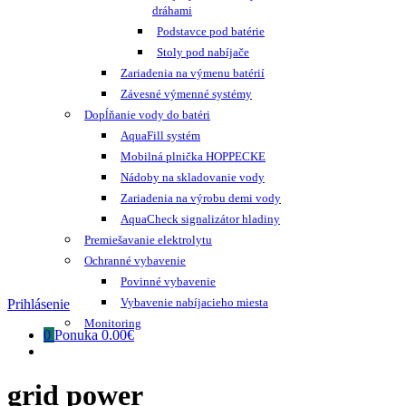
dráhami
Podstavce pod batérie
Stoly pod nabíjače
Zariadenia na výmenu batérií
Závesné výmenné systémy
Dopĺňanie vody do batéri
AquaFill systém
Mobilná plnička HOPPECKE
Nádoby na skladovanie vody
Zariadenia na výrobu demi vody
AquaCheck signalizátor hladiny
Premiešavanie elektrolytu
Ochranné vybavenie
Povinné vybavenie
Vybavenie nabíjacieho miesta
Prihlásenie
Monitoring
0
Ponuka
0.00€
grid power