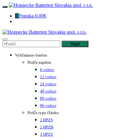
Preskočiť
na
0
Ponuka
0.00€
obsah
Hľadať:
Vyhľadanie batérie
Podľa napätia
6 voltov
12 voltov
24 voltov
48 voltov
80 voltov
96 voltov
Podľa typu článku
2 HPZS
2 HPZB
3 HPZS