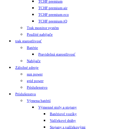
TCHF premium
TCHF premium air
TCHF premium eco
TCHF premium iQ
Trak monitor systém
Použité nabíjače
trak starostlivosť
Batérie
Pravidelná starostlivosť
Nabíjače
Záložné zdroje
sun power
grid power
Príslušenstvo
Príslušenstvo
Výmena batérií
Výmenné stoly a stojany
Batériové vozíky
Valčekové dráhy
Stojany s valčekovými