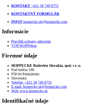
KONTAKT
+421 38 749 8755
KONTAKTNÝ FORMULÁR
INFO?
hoppecke-sk@hoppecke.com
Informácie
Pravidlá ochrany súkromia
VOP HOPPshop
Firemné údaje
HOPPECKE Batterien Slovakia, spol. s r. o.
Pod baštou 186
958 04 Partizánske
Slovensko
Telefón: +421 38 749 8755
E-mail: hoppecke-sk@hoppecke.com
Web: www.hoppecke.sk
Identifikačné údaje