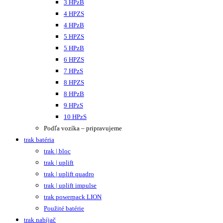
3 HPzB
4 HPZS
4 HPzB
5 HPZS
5 HPzB
6 HPZS
7 HPzS
8 HPZS
8 HPzB
9 HPzS
10 HPzS
Podľa vozíka – pripravujeme
trak batéria
trak | bloc
trak | uplift
trak | uplift quadro
trak | uplift impulse
trak powerpack LION
Použité batérie
trak nabíjač