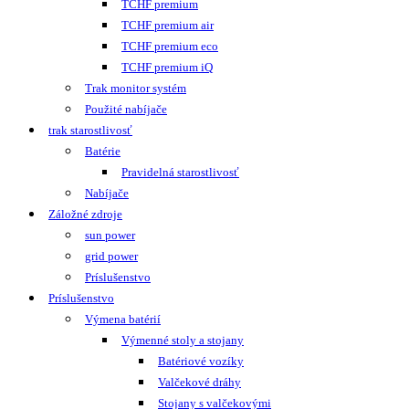
TCHF premium
TCHF premium air
TCHF premium eco
TCHF premium iQ
Trak monitor systém
Použité nabíjače
trak starostlivosť
Batérie
Pravidelná starostlivosť
Nabíjače
Záložné zdroje
sun power
grid power
Príslušenstvo
Príslušenstvo
Výmena batérií
Výmenné stoly a stojany
Batériové vozíky
Valčekové dráhy
Stojany s valčekovými