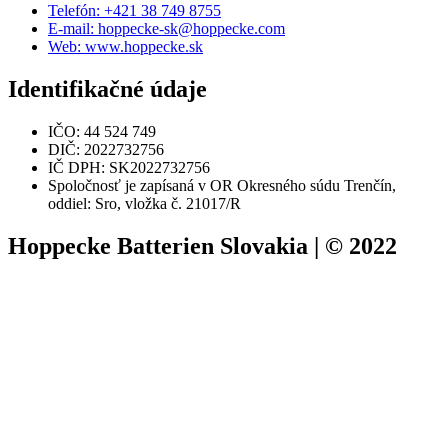
Telefón: +421 38 749 8755
E-mail: hoppecke-sk@hoppecke.com
Web: www.hoppecke.sk
Identifikačné údaje
IČO: 44 524 749
DIČ: 2022732756
IČ DPH: SK2022732756
Spoločnosť je zapísaná v OR Okresného súdu Trenčín,
oddiel: Sro, vložka č. 21017/R
Hoppecke Batterien Slovakia | © 2022