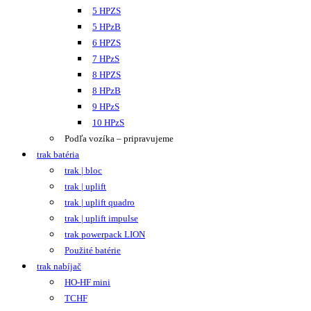
5 HPZS
5 HPzB
6 HPZS
7 HPzS
8 HPZS
8 HPzB
9 HPzS
10 HPzS
Podľa vozíka – pripravujeme
trak batéria
trak | bloc
trak | uplift
trak | uplift quadro
trak | uplift impulse
trak powerpack LION
Použité batérie
trak nabíjač
HO-HF mini
TCHF