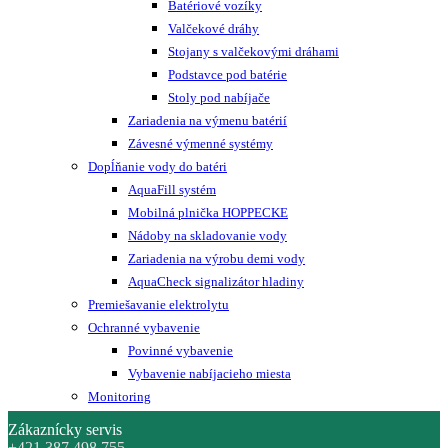
Batériové vozíky
Valčekové dráhy
Stojany s valčekovými dráhami
Podstavce pod batérie
Stoly pod nabíjače
Zariadenia na výmenu batérií
Závesné výmenné systémy
Dopĺňanie vody do batéri
AquaFill systém
Mobilná plnička HOPPECKE
Nádoby na skladovanie vody
Zariadenia na výrobu demi vody
AquaCheck signalizátor hladiny
Premiešavanie elektrolytu
Ochranné vybavenie
Povinné vybavenie
Vybavenie nabíjacieho miesta
Monitoring
Zákaznícky servis
+421 387 498 755