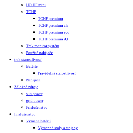
HO-HF mini
TCHF
TCHF premium
TCHF premium air
TCHF premium eco
TCHF premium iQ
Trak monitor systém
Použité nabíjače
trak starostlivosť
Batérie
Pravidelná starostlivosť
Nabíjače
Záložné zdroje
sun power
grid power
Príslušenstvo
Príslušenstvo
Výmena batérií
Výmenné stoly a stojany