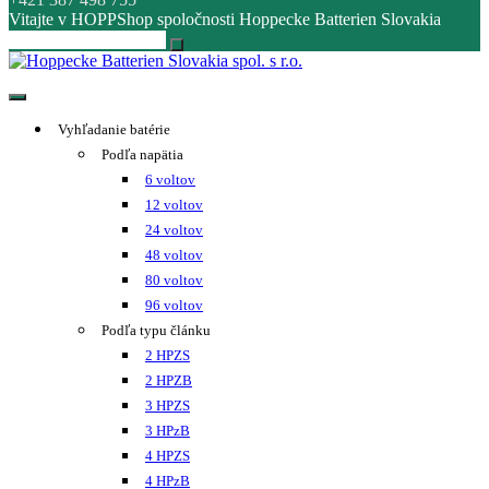
Vitajte v HOPPShop spoločnosti Hoppecke Batterien Slovakia
Hoppecke Batterien Slovakia spol. s r.o.
Online B2B konfigurátor HOPPECKE
Vyhľadanie batérie
Podľa napätia
6 voltov
12 voltov
24 voltov
48 voltov
80 voltov
96 voltov
Podľa typu článku
2 HPZS
2 HPZB
3 HPZS
3 HPzB
4 HPZS
4 HPzB