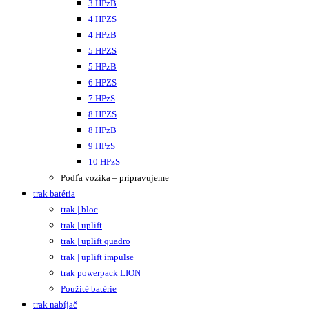
3 HPzB
4 HPZS
4 HPzB
5 HPZS
5 HPzB
6 HPZS
7 HPzS
8 HPZS
8 HPzB
9 HPzS
10 HPzS
Podľa vozíka – pripravujeme
trak batéria
trak | bloc
trak | uplift
trak | uplift quadro
trak | uplift impulse
trak powerpack LION
Použité batérie
trak nabíjač