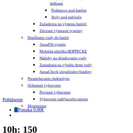
dráhami
Podstavce pod batérie
Stoly pod nabíjače
Zariadenia na výmenu batérií
Závesné výmenné systémy
Dopĺňanie vody do batéri
AquaFill systém
Mobilná plnička HOPPECKE
Nádoby na skladovanie vody
Zariadenia na výrobu demi vody
AquaCheck signalizátor hladiny
Premiešavanie elektrolytu
Ochranné vybavenie
Povinné vybavenie
Vybavenie nabíjacieho miesta
Prihlásenie
Monitoring
0
Ponuka
0.00€
10h:
150