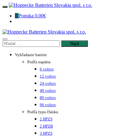
Preskočiť
na
0
Ponuka
0.00€
obsah
Hľadať:
Vyhľadanie batérie
Podľa napätia
6 voltov
12 voltov
24 voltov
48 voltov
80 voltov
96 voltov
Podľa typu článku
2 HPZS
2 HPZB
3 HPZS