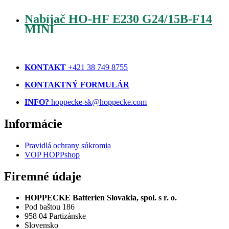
Nabíjač HO-HF E230 G24/15B-F14
MINI
KONTAKT
+421 38 749 8755
KONTAKTNÝ FORMULÁR
INFO?
hoppecke-sk@hoppecke.com
Informácie
Pravidlá ochrany súkromia
VOP HOPPshop
Firemné údaje
HOPPECKE Batterien Slovakia, spol. s r. o.
Pod baštou 186
958 04 Partizánske
Slovensko