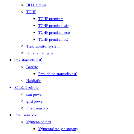
HO-HF mini
TCHF
TCHF premium
TCHF premium air
TCHF premium eco
TCHF premium iQ
Trak monitor systém
Použité nabíjače
trak starostlivosť
Batérie
Pravidelná starostlivosť
Nabíjače
Záložné zdroje
sun power
grid power
Príslušenstvo
Príslušenstvo
Výmena batérií
Výmenné stoly a stojany