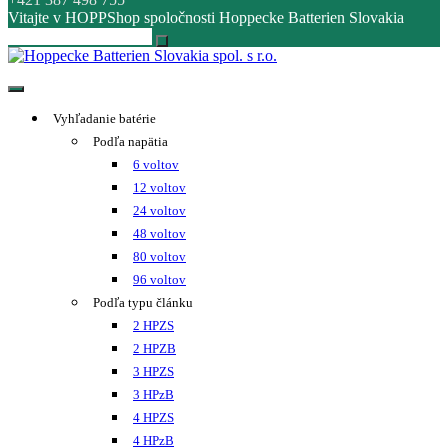
Vitajte v HOPPShop spoločnosti Hoppecke Batterien Slovakia
Hoppecke Batterien Slovakia spol. s r.o.
Online B2B konfigurátor HOPPECKE
Vyhľadanie batérie
Podľa napätia
6 voltov
12 voltov
24 voltov
48 voltov
80 voltov
96 voltov
Podľa typu článku
2 HPZS
2 HPZB
3 HPZS
3 HPzB
4 HPZS
4 HPzB