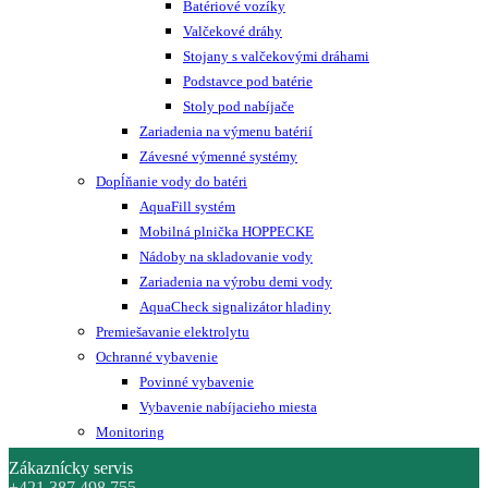
Batériové vozíky
Valčekové dráhy
Stojany s valčekovými dráhami
Podstavce pod batérie
Stoly pod nabíjače
Zariadenia na výmenu batérií
Závesné výmenné systémy
Dopĺňanie vody do batéri
AquaFill systém
Mobilná plnička HOPPECKE
Nádoby na skladovanie vody
Zariadenia na výrobu demi vody
AquaCheck signalizátor hladiny
Premiešavanie elektrolytu
Ochranné vybavenie
Povinné vybavenie
Vybavenie nabíjacieho miesta
Monitoring
Zákaznícky servis
+421 387 498 755