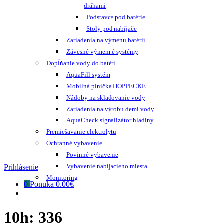
dráhami
Podstavce pod batérie
Stoly pod nabíjače
Zariadenia na výmenu batérií
Závesné výmenné systémy
Dopĺňanie vody do batéri
AquaFill systém
Mobilná plnička HOPPECKE
Nádoby na skladovanie vody
Zariadenia na výrobu demi vody
AquaCheck signalizátor hladiny
Premiešavanie elektrolytu
Ochranné vybavenie
Povinné vybavenie
Vybavenie nabíjacieho miesta
Prihlásenie
Monitoring
0
Ponuka
0.00€
10h:
336