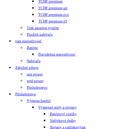
TCHF premium
TCHF premium air
TCHF premium eco
TCHF premium iQ
Trak monitor systém
Použité nabíjače
trak starostlivosť
Batérie
Pravidelná starostlivosť
Nabíjače
Záložné zdroje
sun power
grid power
Príslušenstvo
Príslušenstvo
Výmena batérií
Výmenné stoly a stojany
Batériové vozíky
Valčekové dráhy
Stojany s valčekovými