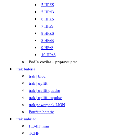
5 HPZS
5 HPzB
6 HPZS
7 HPzS
8 HPZS
8 HPzB
9 HPzS
10 HPzS
Podľa vozíka – pripravujeme
trak batéria
trak | bloc
trak | uplift
trak | uplift quadro
trak | uplift impulse
trak powerpack LION
Použité batérie
trak nabíjač
HO-HF mini
TCHF