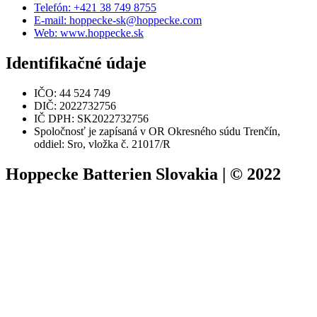
Telefón: +421 38 749 8755
E-mail: hoppecke-sk@hoppecke.com
Web: www.hoppecke.sk
Identifikačné údaje
IČO: 44 524 749
DIČ: 2022732756
IČ DPH: SK2022732756
Spoločnosť je zapísaná v OR Okresného súdu Trenčín,
oddiel: Sro, vložka č. 21017/R
Hoppecke Batterien Slovakia | © 2022