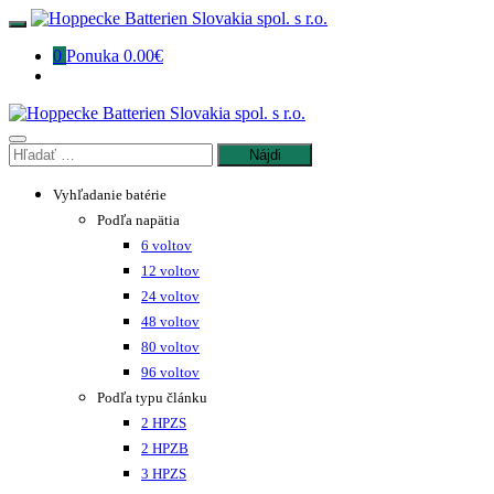
Preskočiť
na
0
Ponuka
0.00€
obsah
Hľadať:
Vyhľadanie batérie
Podľa napätia
6 voltov
12 voltov
24 voltov
48 voltov
80 voltov
96 voltov
Podľa typu článku
2 HPZS
2 HPZB
3 HPZS