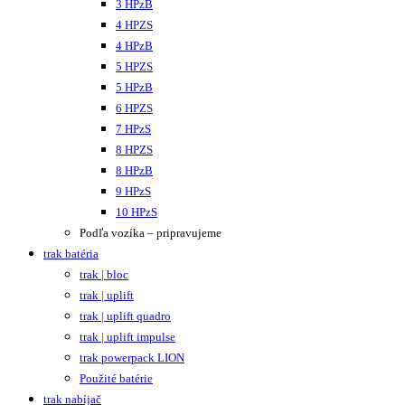
3 HPzB
4 HPZS
4 HPzB
5 HPZS
5 HPzB
6 HPZS
7 HPzS
8 HPZS
8 HPzB
9 HPzS
10 HPzS
Podľa vozíka – pripravujeme
trak batéria
trak | bloc
trak | uplift
trak | uplift quadro
trak | uplift impulse
trak powerpack LION
Použité batérie
trak nabíjač