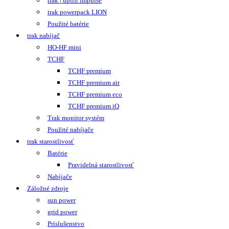
trak | uplift impulse
trak powerpack LION
Použité batérie
trak nabíjač
HO-HF mini
TCHF
TCHF premium
TCHF premium air
TCHF premium eco
TCHF premium iQ
Trak monitor systém
Použité nabíjače
trak starostlivosť
Batérie
Pravidelná starostlivosť
Nabíjače
Záložné zdroje
sun power
grid power
Príslušenstvo