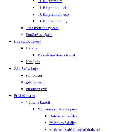
TCHF premium
TCHF premium air
TCHF premium eco
TCHF premium iQ
Trak monitor systém
Použité nabíjače
trak starostlivosť
Batérie
Pravidelná starostlivosť
Nabíjače
Záložné zdroje
sun power
grid power
Príslušenstvo
Príslušenstvo
Výmena batérií
Výmenné stoly a stojany
Batériové vozíky
Valčekové dráhy
Stojany s valčekovými dráhami