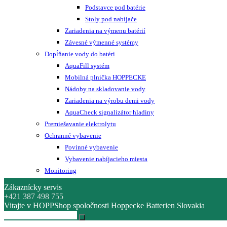
Podstavce pod batérie
Stoly pod nabíjače
Zariadenia na výmenu batérií
Závesné výmenné systémy
Dopĺňanie vody do batéri
AquaFill systém
Mobilná plnička HOPPECKE
Nádoby na skladovanie vody
Zariadenia na výrobu demi vody
AquaCheck signalizátor hladiny
Premiešavanie elektrolytu
Ochranné vybavenie
Povinné vybavenie
Vybavenie nabíjacieho miesta
Monitoring
Zákaznícky servis
+421 387 498 755
Vitajte v HOPPShop spoločnosti Hoppecke Batterien Slovakia