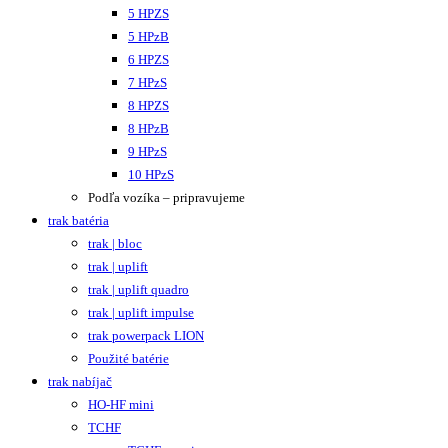
5 HPZS
5 HPzB
6 HPZS
7 HPzS
8 HPZS
8 HPzB
9 HPzS
10 HPzS
Podľa vozíka – pripravujeme
trak batéria
trak | bloc
trak | uplift
trak | uplift quadro
trak | uplift impulse
trak powerpack LION
Použité batérie
trak nabíjač
HO-HF mini
TCHF