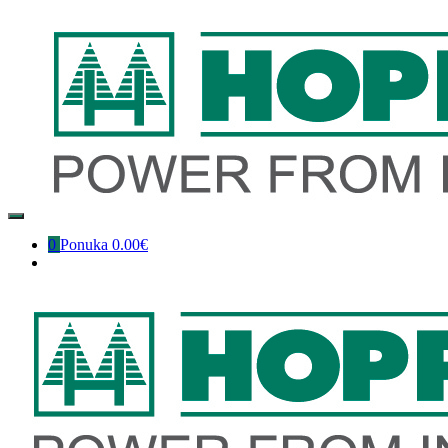
Preskočiť
na
obsah
0
Ponuka
0.00€