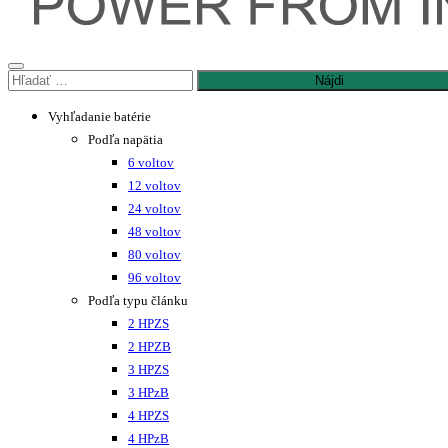
Hľadať:
Vyhľadanie batérie
Podľa napätia
6 voltov
12 voltov
24 voltov
48 voltov
80 voltov
96 voltov
Podľa typu článku
2 HPZS
2 HPZB
3 HPZS
3 HPzB
4 HPZS
4 HPzB