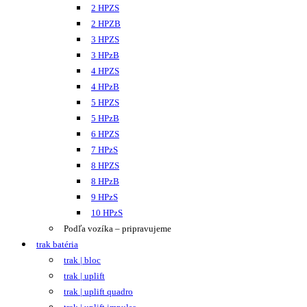
2 HPZS
2 HPZB
3 HPZS
3 HPzB
4 HPZS
4 HPzB
5 HPZS
5 HPzB
6 HPZS
7 HPzS
8 HPZS
8 HPzB
9 HPzS
10 HPzS
Podľa vozíka – pripravujeme
trak batéria
trak | bloc
trak | uplift
trak | uplift quadro