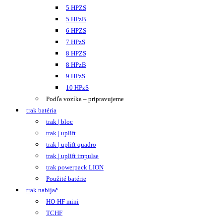
5 HPZS
5 HPzB
6 HPZS
7 HPzS
8 HPZS
8 HPzB
9 HPzS
10 HPzS
Podľa vozíka – pripravujeme
trak batéria
trak | bloc
trak | uplift
trak | uplift quadro
trak | uplift impulse
trak powerpack LION
Použité batérie
trak nabíjač
HO-HF mini
TCHF