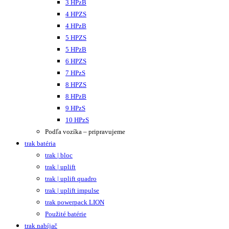
3 HPzB
4 HPZS
4 HPzB
5 HPZS
5 HPzB
6 HPZS
7 HPzS
8 HPZS
8 HPzB
9 HPzS
10 HPzS
Podľa vozíka – pripravujeme
trak batéria
trak | bloc
trak | uplift
trak | uplift quadro
trak | uplift impulse
trak powerpack LION
Použité batérie
trak nabíjač