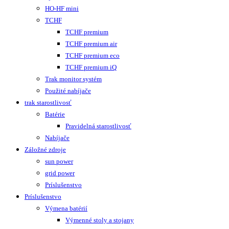
HO-HF mini
TCHF
TCHF premium
TCHF premium air
TCHF premium eco
TCHF premium iQ
Trak monitor systém
Použité nabíjače
trak starostlivosť
Batérie
Pravidelná starostlivosť
Nabíjače
Záložné zdroje
sun power
grid power
Príslušenstvo
Príslušenstvo
Výmena batérií
Výmenné stoly a stojany