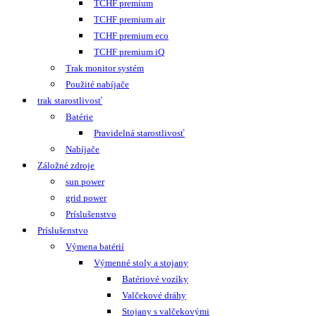
TCHF premium
TCHF premium air
TCHF premium eco
TCHF premium iQ
Trak monitor systém
Použité nabíjače
trak starostlivosť
Batérie
Pravidelná starostlivosť
Nabíjače
Záložné zdroje
sun power
grid power
Príslušenstvo
Príslušenstvo
Výmena batérií
Výmenné stoly a stojany
Batériové vozíky
Valčekové dráhy
Stojany s valčekovými