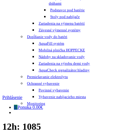
dráhami
Podstavce pod batérie
Stoly pod nabíjače
Zariadenia na výmenu batérií
Závesné výmenné systémy
Dopĺňanie vody do batéri
AquaFill systém
Mobilná plnička HOPPECKE
Nádoby na skladovanie vody
Zariadenia na výrobu demi vody
AquaCheck signalizátor hladiny
Premiešavanie elektrolytu
Ochranné vybavenie
Povinné vybavenie
Vybavenie nabíjacieho miesta
Prihlásenie
Monitoring
0
Ponuka
0.00€
12h:
1085