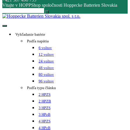
Vitajte v HOPPShop spoločnosti Hoppecke Batterien Slovakia
Hoppecke Batterien Slovakia spol. s r.o.
Online B2B konfigurátor HOPPECKE
Vyhľadanie batérie
Podľa napätia
6 voltov
12 voltov
24 voltov
48 voltov
80 voltov
96 voltov
Podľa typu článku
2 HPZS
2 HPZB
3 HPZS
3 HPzB
4 HPZS
4 HPzB