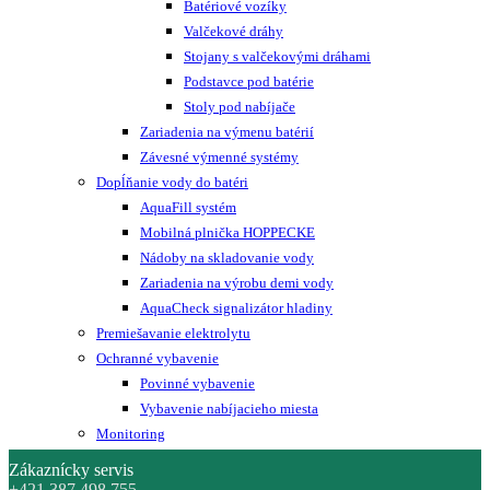
Batériové vozíky
Valčekové dráhy
Stojany s valčekovými dráhami
Podstavce pod batérie
Stoly pod nabíjače
Zariadenia na výmenu batérií
Závesné výmenné systémy
Dopĺňanie vody do batéri
AquaFill systém
Mobilná plnička HOPPECKE
Nádoby na skladovanie vody
Zariadenia na výrobu demi vody
AquaCheck signalizátor hladiny
Premiešavanie elektrolytu
Ochranné vybavenie
Povinné vybavenie
Vybavenie nabíjacieho miesta
Monitoring
Zákaznícky servis
+421 387 498 755