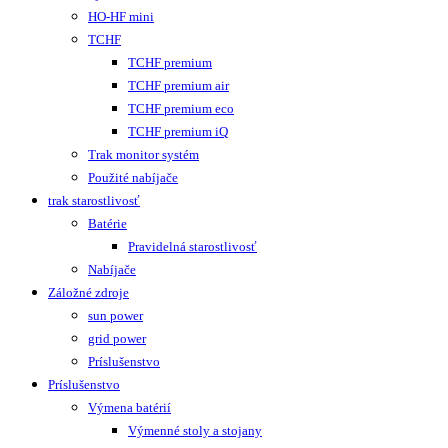
HO-HF mini
TCHF
TCHF premium
TCHF premium air
TCHF premium eco
TCHF premium iQ
Trak monitor systém
Použité nabíjače
trak starostlivosť
Batérie
Pravidelná starostlivosť
Nabíjače
Záložné zdroje
sun power
grid power
Príslušenstvo
Príslušenstvo
Výmena batérií
Výmenné stoly a stojany