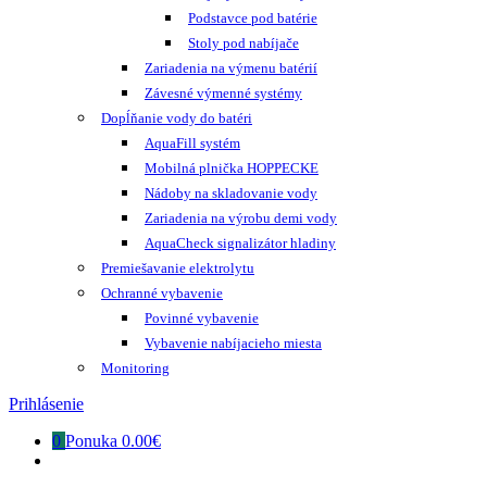
Podstavce pod batérie
Stoly pod nabíjače
Zariadenia na výmenu batérií
Závesné výmenné systémy
Dopĺňanie vody do batéri
AquaFill systém
Mobilná plnička HOPPECKE
Nádoby na skladovanie vody
Zariadenia na výrobu demi vody
AquaCheck signalizátor hladiny
Premiešavanie elektrolytu
Ochranné vybavenie
Povinné vybavenie
Vybavenie nabíjacieho miesta
Monitoring
Prihlásenie
0
Ponuka
0.00€