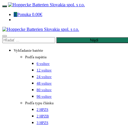
Preskočiť
na
0
Ponuka
0.00€
obsah
Hľadať:
Vyhľadanie batérie
Podľa napätia
6 voltov
12 voltov
24 voltov
48 voltov
80 voltov
96 voltov
Podľa typu článku
2 HPZS
2 HPZB
3 HPZS