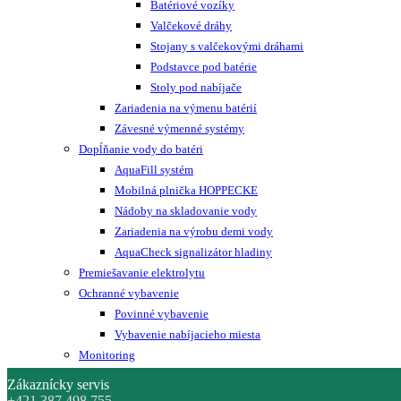
Batériové vozíky
Valčekové dráhy
Stojany s valčekovými dráhami
Podstavce pod batérie
Stoly pod nabíjače
Zariadenia na výmenu batérií
Závesné výmenné systémy
Dopĺňanie vody do batéri
AquaFill systém
Mobilná plnička HOPPECKE
Nádoby na skladovanie vody
Zariadenia na výrobu demi vody
AquaCheck signalizátor hladiny
Premiešavanie elektrolytu
Ochranné vybavenie
Povinné vybavenie
Vybavenie nabíjacieho miesta
Monitoring
Zákaznícky servis
+421 387 498 755