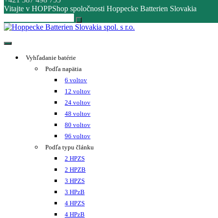
Vitajte v HOPPShop spoločnosti Hoppecke Batterien Slovakia
Hoppecke Batterien Slovakia spol. s r.o.
Online B2B konfigurátor HOPPECKE
Vyhľadanie batérie
Podľa napätia
6 voltov
12 voltov
24 voltov
48 voltov
80 voltov
96 voltov
Podľa typu článku
2 HPZS
2 HPZB
3 HPZS
3 HPzB
4 HPZS
4 HPzB