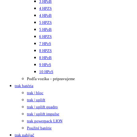
3 HPzB
4 HPZS
4 HPzB
5 HPZS
5 HPzB
6 HPZS
7 HPzS
8 HPZS
8 HPzB
9 HPzS
10 HPzS
Podľa vozíka – pripravujeme
trak batéria
trak | bloc
trak | uplift
trak | uplift quadro
trak | uplift impulse
trak powerpack LION
Použité batérie
trak nabíjač