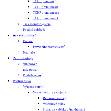
TCHF premium
TCHF premium air
TCHF premium eco
TCHF premium iQ
Trak monitor systém
Použité nabíjače
trak starostlivosť
Batérie
Pravidelná starostlivosť
Nabíjače
Záložné zdroje
sun power
grid power
Príslušenstvo
Príslušenstvo
Výmena batérií
Výmenné stoly a stojany
Batériové vozíky
Valčekové dráhy
Stojany s valčekovými dráhami