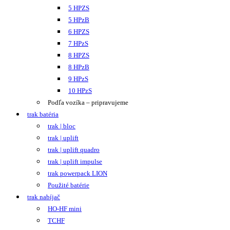
5 HPZS
5 HPzB
6 HPZS
7 HPzS
8 HPZS
8 HPzB
9 HPzS
10 HPzS
Podľa vozíka – pripravujeme
trak batéria
trak | bloc
trak | uplift
trak | uplift quadro
trak | uplift impulse
trak powerpack LION
Použité batérie
trak nabíjač
HO-HF mini
TCHF