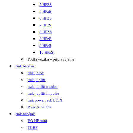
5 HPZS
5 HPzB
6 HPZS
7 HPzS
8 HPZS
8 HPzB
9 HPzS
10 HPzS
Podľa vozíka – pripravujeme
trak batéria
trak | bloc
trak | uplift
trak | uplift quadro
trak | uplift impulse
trak powerpack LION
Použité batérie
trak nabíjač
HO-HF mini
TCHF