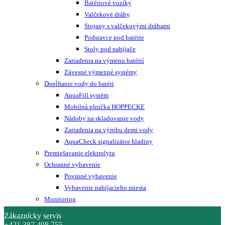
Batériové vozíky
Valčekové dráhy
Stojany s valčekovými dráhami
Podstavce pod batérie
Stoly pod nabíjače
Zariadenia na výmenu batérií
Závesné výmenné systémy
Dopĺňanie vody do batéri
AquaFill systém
Mobilná plnička HOPPECKE
Nádoby na skladovanie vody
Zariadenia na výrobu demi vody
AquaCheck signalizátor hladiny
Premiešavanie elektrolytu
Ochranné vybavenie
Povinné vybavenie
Vybavenie nabíjacieho miesta
Monitoring
Zákaznícky servis
+421 387 498 755