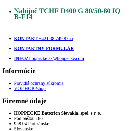
Nabíjač TCHF D400 G 80/50-80 IQ
B-F14
KONTAKT
+421 38 749 8755
KONTAKTNÝ FORMULÁR
INFO?
hoppecke-sk@hoppecke.com
Informácie
Pravidlá ochrany súkromia
VOP HOPPshop
Firemné údaje
HOPPECKE Batterien Slovakia, spol. s r. o.
Pod baštou 186
958 04 Partizánske
Slovensko