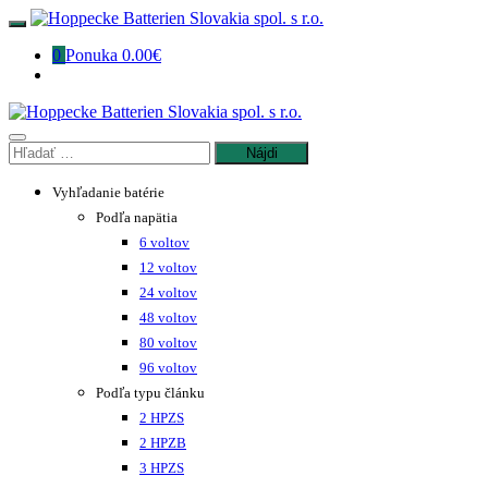
Preskočiť
na
0
Ponuka
0.00€
obsah
Hľadať:
Vyhľadanie batérie
Podľa napätia
6 voltov
12 voltov
24 voltov
48 voltov
80 voltov
96 voltov
Podľa typu článku
2 HPZS
2 HPZB
3 HPZS