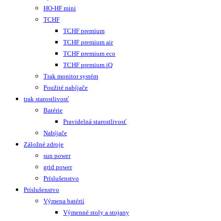
HO-HF mini
TCHF
TCHF premium
TCHF premium air
TCHF premium eco
TCHF premium iQ
Trak monitor systém
Použité nabíjače
trak starostlivosť
Batérie
Pravidelná starostlivosť
Nabíjače
Záložné zdroje
sun power
grid power
Príslušenstvo
Príslušenstvo
Výmena batérií
Výmenné stoly a stojany