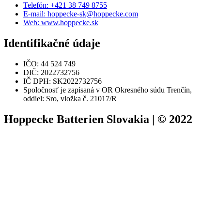
Telefón: +421 38 749 8755
E-mail: hoppecke-sk@hoppecke.com
Web: www.hoppecke.sk
Identifikačné údaje
IČO: 44 524 749
DIČ: 2022732756
IČ DPH: SK2022732756
Spoločnosť je zapísaná v OR Okresného súdu Trenčín,
oddiel: Sro, vložka č. 21017/R
Hoppecke Batterien Slovakia | © 2022