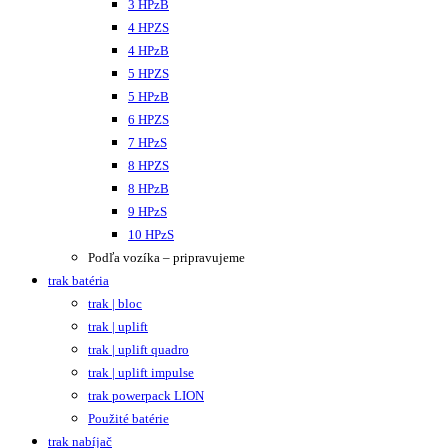
3 HPzB
4 HPZS
4 HPzB
5 HPZS
5 HPzB
6 HPZS
7 HPzS
8 HPZS
8 HPzB
9 HPzS
10 HPzS
Podľa vozíka – pripravujeme
trak batéria
trak | bloc
trak | uplift
trak | uplift quadro
trak | uplift impulse
trak powerpack LION
Použité batérie
trak nabíjač