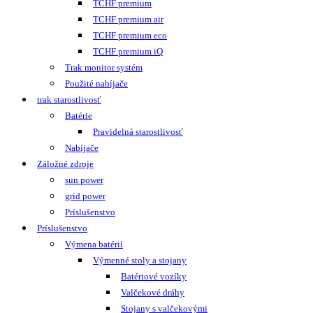
TCHF premium
TCHF premium air
TCHF premium eco
TCHF premium iQ
Trak monitor systém
Použité nabíjače
trak starostlivosť
Batérie
Pravidelná starostlivosť
Nabíjače
Záložné zdroje
sun power
grid power
Príslušenstvo
Príslušenstvo
Výmena batérií
Výmenné stoly a stojany
Batériové vozíky
Valčekové dráhy
Stojany s valčekovými