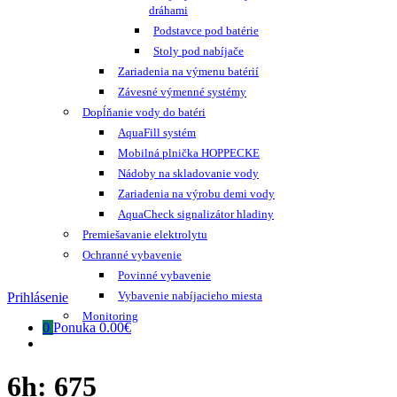
dráhami
Podstavce pod batérie
Stoly pod nabíjače
Zariadenia na výmenu batérií
Závesné výmenné systémy
Dopĺňanie vody do batéri
AquaFill systém
Mobilná plnička HOPPECKE
Nádoby na skladovanie vody
Zariadenia na výrobu demi vody
AquaCheck signalizátor hladiny
Premiešavanie elektrolytu
Ochranné vybavenie
Povinné vybavenie
Vybavenie nabíjacieho miesta
Prihlásenie
Monitoring
0
Ponuka
0.00€
6h:
675