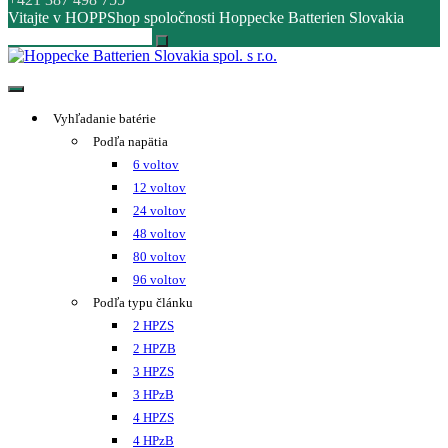
Vitajte v HOPPShop spoločnosti Hoppecke Batterien Slovakia
Hoppecke Batterien Slovakia spol. s r.o.
Online B2B konfigurátor HOPPECKE
Vyhľadanie batérie
Podľa napätia
6 voltov
12 voltov
24 voltov
48 voltov
80 voltov
96 voltov
Podľa typu článku
2 HPZS
2 HPZB
3 HPZS
3 HPzB
4 HPZS
4 HPzB