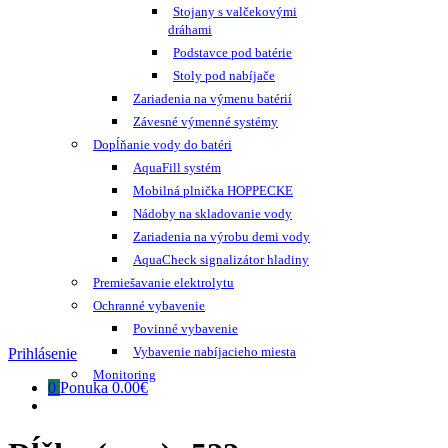
Stojany s valčekovými
dráhami
Podstavce pod batérie
Stoly pod nabíjače
Zariadenia na výmenu batérií
Závesné výmenné systémy
Dopĺňanie vody do batéri
AquaFill systém
Mobilná plnička HOPPECKE
Nádoby na skladovanie vody
Zariadenia na výrobu demi vody
AquaCheck signalizátor hladiny
Premiešavanie elektrolytu
Ochranné vybavenie
Povinné vybavenie
Vybavenie nabíjacieho miesta
Prihlásenie
Monitoring
0
Ponuka
0.00€