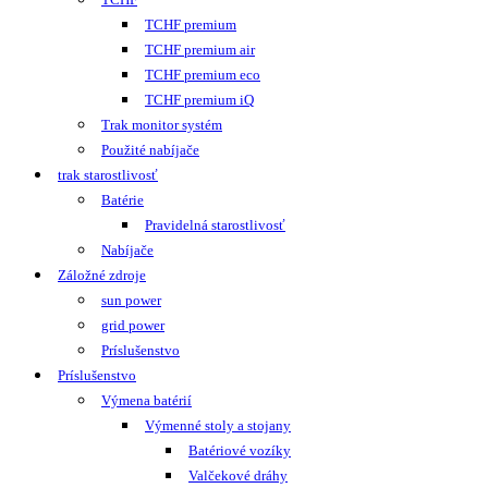
TCHF premium
TCHF premium air
TCHF premium eco
TCHF premium iQ
Trak monitor systém
Použité nabíjače
trak starostlivosť
Batérie
Pravidelná starostlivosť
Nabíjače
Záložné zdroje
sun power
grid power
Príslušenstvo
Príslušenstvo
Výmena batérií
Výmenné stoly a stojany
Batériové vozíky
Valčekové dráhy