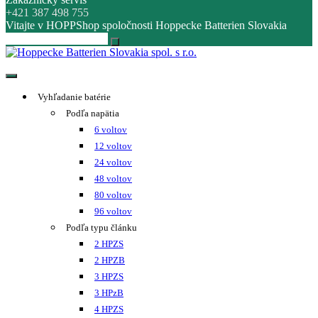
+421 387 498 755
Vitajte v HOPPShop spoločnosti Hoppecke Batterien Slovakia
Hoppecke Batterien Slovakia spol. s r.o.
Online B2B konfigurátor HOPPECKE
Vyhľadanie batérie
Podľa napätia
6 voltov
12 voltov
24 voltov
48 voltov
80 voltov
96 voltov
Podľa typu článku
2 HPZS
2 HPZB
3 HPZS
3 HPzB
4 HPZS