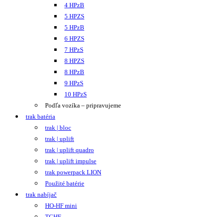
4 HPzB
5 HPZS
5 HPzB
6 HPZS
7 HPzS
8 HPZS
8 HPzB
9 HPzS
10 HPzS
Podľa vozíka – pripravujeme
trak batéria
trak | bloc
trak | uplift
trak | uplift quadro
trak | uplift impulse
trak powerpack LION
Použité batérie
trak nabíjač
HO-HF mini
TCHF