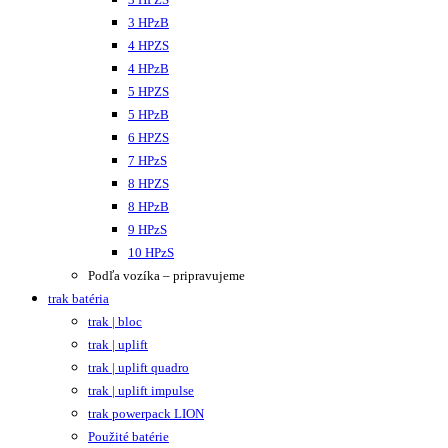
3 HPzB
4 HPZS
4 HPzB
5 HPZS
5 HPzB
6 HPZS
7 HPzS
8 HPZS
8 HPzB
9 HPzS
10 HPzS
Podľa vozíka – pripravujeme
trak batéria
trak | bloc
trak | uplift
trak | uplift quadro
trak | uplift impulse
trak powerpack LION
Použité batérie