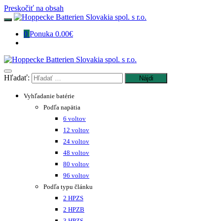
Preskočiť na obsah
0
Ponuka
0.00€
Hľadať:
Vyhľadanie batérie
Podľa napätia
6 voltov
12 voltov
24 voltov
48 voltov
80 voltov
96 voltov
Podľa typu článku
2 HPZS
2 HPZB
3 HPZS