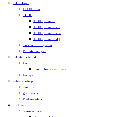
trak nabíjač
HO-HF mini
TCHF
TCHF premium
TCHF premium air
TCHF premium eco
TCHF premium iQ
Trak monitor systém
Použité nabíjače
trak starostlivosť
Batérie
Pravidelná starostlivosť
Nabíjače
Záložné zdroje
sun power
grid power
Príslušenstvo
Príslušenstvo
Výmena batérií