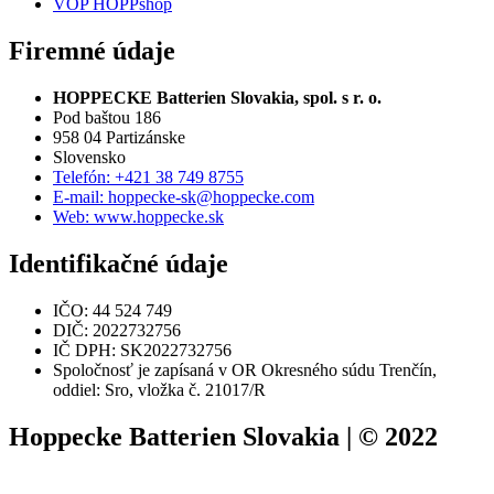
VOP HOPPshop
Firemné údaje
HOPPECKE Batterien Slovakia, spol. s r. o.
Pod baštou 186
958 04 Partizánske
Slovensko
Telefón: +421 38 749 8755
E-mail: hoppecke-sk@hoppecke.com
Web: www.hoppecke.sk
Identifikačné údaje
IČO: 44 524 749
DIČ: 2022732756
IČ DPH: SK2022732756
Spoločnosť je zapísaná v OR Okresného súdu Trenčín,
oddiel: Sro, vložka č. 21017/R
Hoppecke Batterien Slovakia | © 2022