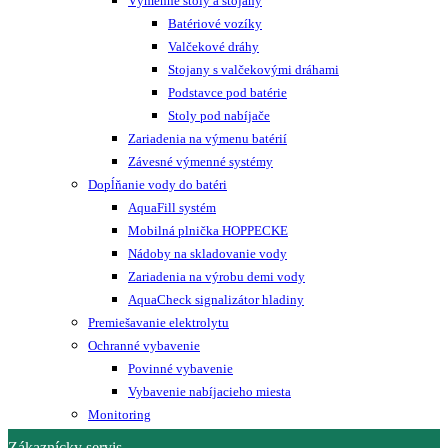
Výmenné stoly a stojany
Batériové vozíky
Valčekové dráhy
Stojany s valčekovými dráhami
Podstavce pod batérie
Stoly pod nabíjače
Zariadenia na výmenu batérií
Závesné výmenné systémy
Dopĺňanie vody do batéri
AquaFill systém
Mobilná plnička HOPPECKE
Nádoby na skladovanie vody
Zariadenia na výrobu demi vody
AquaCheck signalizátor hladiny
Premiešavanie elektrolytu
Ochranné vybavenie
Povinné vybavenie
Vybavenie nabíjacieho miesta
Monitoring
Zákaznícky servis