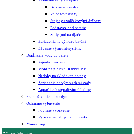
Výmenné stoly a stojany
Batériové vozíky
Valčekové dráhy
Stojany s valčekovými dráhami
Podstavce pod batérie
Stoly pod nabíjače
Zariadenia na výmenu batérií
Závesné výmenné systémy
Dopĺňanie vody do batéri
AquaFill systém
Mobilná plnička HOPPECKE
Nádoby na skladovanie vody
Zariadenia na výrobu demi vody
AquaCheck signalizátor hladiny
Premiešavanie elektrolytu
Ochranné vybavenie
Povinné vybavenie
Vybavenie nabíjacieho miesta
Monitoring
Zákaznícky servis