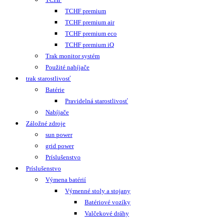
TCHF premium
TCHF premium air
TCHF premium eco
TCHF premium iQ
Trak monitor systém
Použité nabíjače
trak starostlivosť
Batérie
Pravidelná starostlivosť
Nabíjače
Záložné zdroje
sun power
grid power
Príslušenstvo
Príslušenstvo
Výmena batérií
Výmenné stoly a stojany
Batériové vozíky
Valčekové dráhy