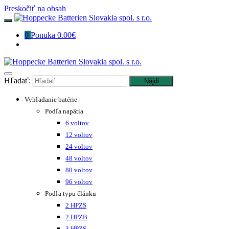
Preskočiť na obsah
0
Ponuka
0.00€
Hľadať:
Vyhľadanie batérie
Podľa napätia
6 voltov
12 voltov
24 voltov
48 voltov
80 voltov
96 voltov
Podľa typu článku
2 HPZS
2 HPZB
3 HPZS