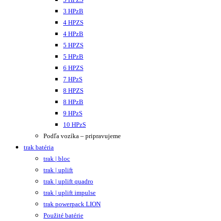
3 HPzB
4 HPZS
4 HPzB
5 HPZS
5 HPzB
6 HPZS
7 HPzS
8 HPZS
8 HPzB
9 HPzS
10 HPzS
Podľa vozíka – pripravujeme
trak batéria
trak | bloc
trak | uplift
trak | uplift quadro
trak | uplift impulse
trak powerpack LION
Použité batérie