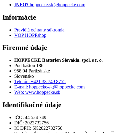
INFO?
hoppecke-sk@hoppecke.com
Informácie
Pravidlá ochrany súkromia
VOP HOPPshop
Firemné údaje
HOPPECKE Batterien Slovakia, spol. s r. o.
Pod baštou 186
958 04 Partizánske
Slovensko
Telefón: +421 38 749 8755
E-mail: hoppecke-sk@hoppecke.com
Web: www.hoppecke.sk
Identifikačné údaje
IČO: 44 524 749
DIČ: 2022732756
IČ DPH: SK2022732756