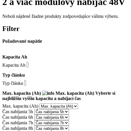
2 a viac modulový nabíjač 48V
Neboli nájdené žiadne produkty zodpovedajúce vášmu výberu.
Filter
Požadované napätie
Kapacita Ah
Kapacita Ah
Typ článku
Typ článku
Max. kapacita (Ah)
Max. kapacita (Ah)
Vyberte si
najbližšiu vyššiu kapacitu a nabíjací čas
Max. kapacita (Ah)
Čas nabíjania 5h
Čas nabíjania 6h
Čas nabíjania 7h
Čas nabíjania 8h