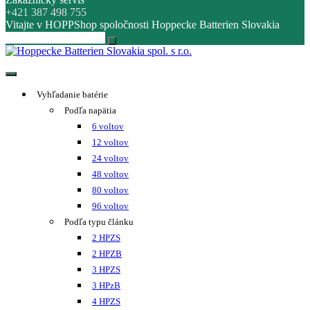
+421 387 498 755
Vitajte v HOPPShop spoločnosti Hoppecke Batterien Slovakia
Hoppecke Batterien Slovakia spol. s r.o.
Online B2B konfigurátor HOPPECKE
Vyhľadanie batérie
Podľa napätia
6 voltov
12 voltov
24 voltov
48 voltov
80 voltov
96 voltov
Podľa typu článku
2 HPZS
2 HPZB
3 HPZS
3 HPzB
4 HPZS