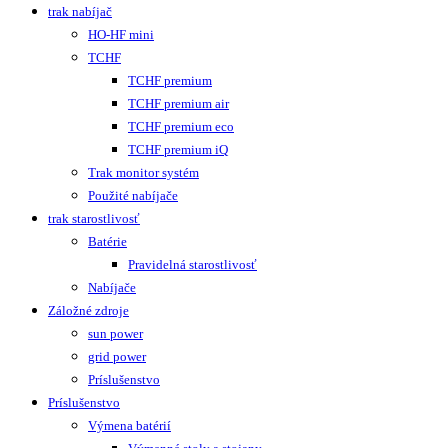
trak nabíjač
HO-HF mini
TCHF
TCHF premium
TCHF premium air
TCHF premium eco
TCHF premium iQ
Trak monitor systém
Použité nabíjače
trak starostlivosť
Batérie
Pravidelná starostlivosť
Nabíjače
Záložné zdroje
sun power
grid power
Príslušenstvo
Príslušenstvo
Výmena batérií