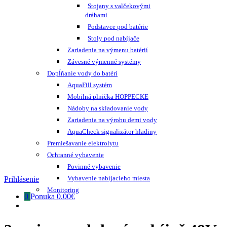
Stojany s valčekovými
dráhami
Podstavce pod batérie
Stoly pod nabíjače
Zariadenia na výmenu batérií
Závesné výmenné systémy
Dopĺňanie vody do batéri
AquaFill systém
Mobilná plnička HOPPECKE
Nádoby na skladovanie vody
Zariadenia na výrobu demi vody
AquaCheck signalizátor hladiny
Premiešavanie elektrolytu
Ochranné vybavenie
Povinné vybavenie
Vybavenie nabíjacieho miesta
Prihlásenie
Monitoring
0
Ponuka
0.00€