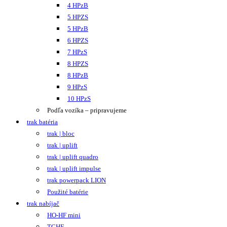
4 HPzB
5 HPZS
5 HPzB
6 HPZS
7 HPzS
8 HPZS
8 HPzB
9 HPzS
10 HPzS
Podľa vozíka – pripravujeme
trak batéria
trak | bloc
trak | uplift
trak | uplift quadro
trak | uplift impulse
trak powerpack LION
Použité batérie
trak nabíjač
HO-HF mini
TCHF