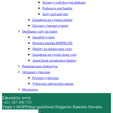
Stojany s valčekovými dráhami
Podstavce pod batérie
Stoly pod nabíjače
Zariadenia na výmenu batérií
Závesné výmenné systémy
Dopĺňanie vody do batéri
AquaFill systém
Mobilná plnička HOPPECKE
Nádoby na skladovanie vody
Zariadenia na výrobu demi vody
AquaCheck signalizátor hladiny
Premiešavanie elektrolytu
Ochranné vybavenie
Povinné vybavenie
Vybavenie nabíjacieho miesta
Monitoring
Zákaznícky servis
+421 387 498 755
Vitajte v HOPPShop spoločnosti Hoppecke Batterien Slovakia