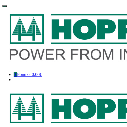
Preskočiť
na
obsah
0
Ponuka
0.00€