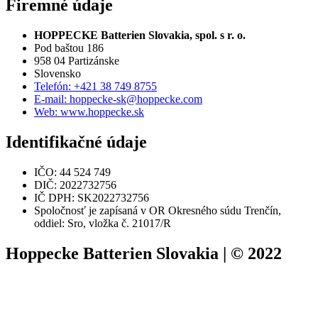
Firemné údaje
HOPPECKE Batterien Slovakia, spol. s r. o.
Pod baštou 186
958 04 Partizánske
Slovensko
Telefón: +421 38 749 8755
E-mail: hoppecke-sk@hoppecke.com
Web: www.hoppecke.sk
Identifikačné údaje
IČO: 44 524 749
DIČ: 2022732756
IČ DPH: SK2022732756
Spoločnosť je zapísaná v OR Okresného súdu Trenčín,
oddiel: Sro, vložka č. 21017/R
Hoppecke Batterien Slovakia | © 2022