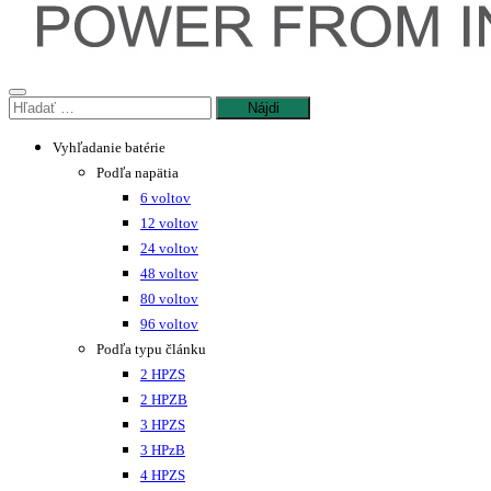
Hľadať:
Vyhľadanie batérie
Podľa napätia
6 voltov
12 voltov
24 voltov
48 voltov
80 voltov
96 voltov
Podľa typu článku
2 HPZS
2 HPZB
3 HPZS
3 HPzB
4 HPZS