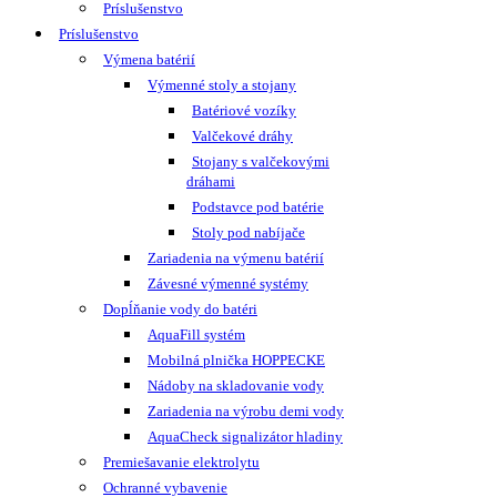
Príslušenstvo
Príslušenstvo
Výmena batérií
Výmenné stoly a stojany
Batériové vozíky
Valčekové dráhy
Stojany s valčekovými
dráhami
Podstavce pod batérie
Stoly pod nabíjače
Zariadenia na výmenu batérií
Závesné výmenné systémy
Dopĺňanie vody do batéri
AquaFill systém
Mobilná plnička HOPPECKE
Nádoby na skladovanie vody
Zariadenia na výrobu demi vody
AquaCheck signalizátor hladiny
Premiešavanie elektrolytu
Ochranné vybavenie