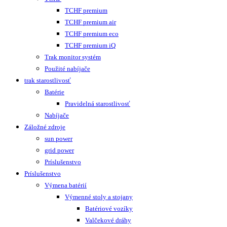
TCHF premium
TCHF premium air
TCHF premium eco
TCHF premium iQ
Trak monitor systém
Použité nabíjače
trak starostlivosť
Batérie
Pravidelná starostlivosť
Nabíjače
Záložné zdroje
sun power
grid power
Príslušenstvo
Príslušenstvo
Výmena batérií
Výmenné stoly a stojany
Batériové vozíky
Valčekové dráhy