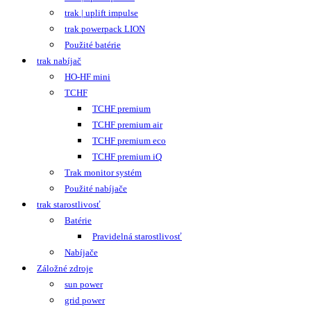
trak | uplift impulse
trak powerpack LION
Použité batérie
trak nabíjač
HO-HF mini
TCHF
TCHF premium
TCHF premium air
TCHF premium eco
TCHF premium iQ
Trak monitor systém
Použité nabíjače
trak starostlivosť
Batérie
Pravidelná starostlivosť
Nabíjače
Záložné zdroje
sun power
grid power