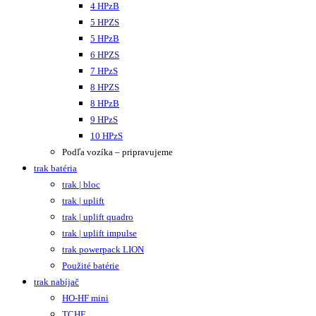
4 HPzB
5 HPZS
5 HPzB
6 HPZS
7 HPzS
8 HPZS
8 HPzB
9 HPzS
10 HPzS
Podľa vozíka – pripravujeme
trak batéria
trak | bloc
trak | uplift
trak | uplift quadro
trak | uplift impulse
trak powerpack LION
Použité batérie
trak nabíjač
HO-HF mini
TCHF