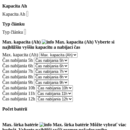
Kapacita Ah
Kapacita Ah
Typ článku
Typ článku
Max. kapacita (Ah)
Max. kapacita (Ah)
Vyberte si
najbližšiu vyššiu kapacitu a nabíjací čas
Max. kapacita (Ah)
Čas nabíjania 5h
Čas nabíjania 6h
Čas nabíjania 7h
Čas nabíjania 8h
Čas nabíjania 9h
Čas nabíjania 10h
Čas nabíjania 11h
Čas nabíjania 12h
Počet batérií
Max. šírka batérie
Max. šírka batérie
Môžte vybrať viac
hodnôt. Vyberte najbližší vyšší rozmer požadovaného.