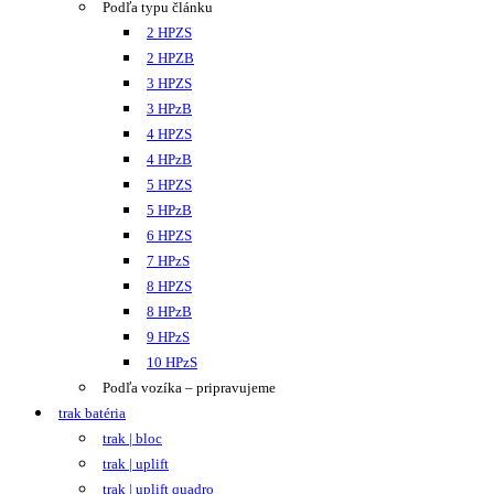
Podľa typu článku
2 HPZS
2 HPZB
3 HPZS
3 HPzB
4 HPZS
4 HPzB
5 HPZS
5 HPzB
6 HPZS
7 HPzS
8 HPZS
8 HPzB
9 HPzS
10 HPzS
Podľa vozíka – pripravujeme
trak batéria
trak | bloc
trak | uplift
trak | uplift quadro