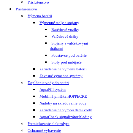
Príslušenstvo
Príslušenstvo
Výmena batérií
Výmenné stoly a stojany
Batériové vozíky
Valčekové dráhy
Stojany s valčekovými
dráhami
Podstavce pod batérie
Stoly pod nabíjače
Zariadenia na výmenu batérií
Závesné výmenné systémy
Dopĺňanie vody do batéri
AquaFill systém
Mobilná plnička HOPPECKE
Nádoby na skladovanie vody
Zariadenia na výrobu demi vody
AquaCheck signalizátor hladiny
Premiešavanie elektrolytu
Ochranné vybavenie