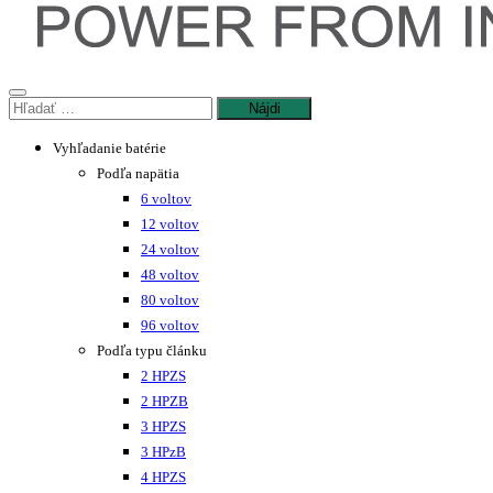
Hľadať:
Vyhľadanie batérie
Podľa napätia
6 voltov
12 voltov
24 voltov
48 voltov
80 voltov
96 voltov
Podľa typu článku
2 HPZS
2 HPZB
3 HPZS
3 HPzB
4 HPZS