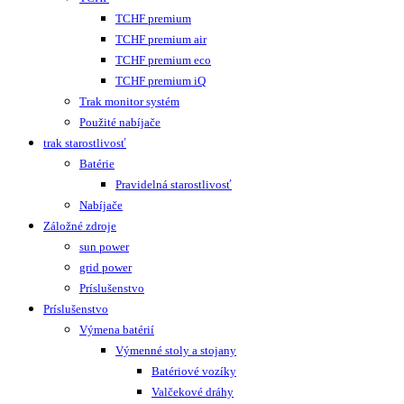
TCHF premium
TCHF premium air
TCHF premium eco
TCHF premium iQ
Trak monitor systém
Použité nabíjače
trak starostlivosť
Batérie
Pravidelná starostlivosť
Nabíjače
Záložné zdroje
sun power
grid power
Príslušenstvo
Príslušenstvo
Výmena batérií
Výmenné stoly a stojany
Batériové vozíky
Valčekové dráhy