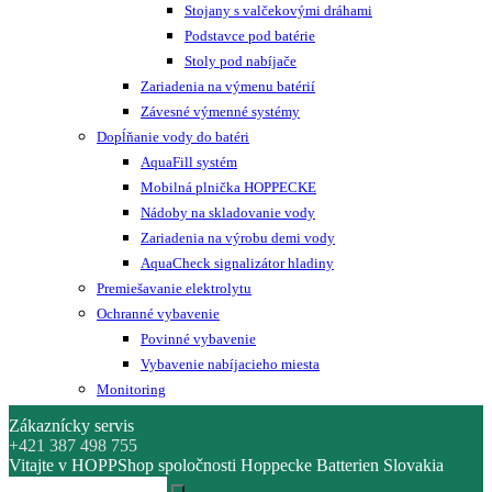
Stojany s valčekovými dráhami
Podstavce pod batérie
Stoly pod nabíjače
Zariadenia na výmenu batérií
Závesné výmenné systémy
Dopĺňanie vody do batéri
AquaFill systém
Mobilná plnička HOPPECKE
Nádoby na skladovanie vody
Zariadenia na výrobu demi vody
AquaCheck signalizátor hladiny
Premiešavanie elektrolytu
Ochranné vybavenie
Povinné vybavenie
Vybavenie nabíjacieho miesta
Monitoring
Zákaznícky servis
+421 387 498 755
Vitajte v HOPPShop spoločnosti Hoppecke Batterien Slovakia