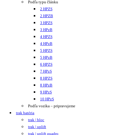
Podľa typu článku
2 HPZS
2 HPZB
3 HPZS
3 HPzB
4 HPZS
4 HPzB
5 HPZS
5 HPzB
6 HPZS
7 HPzS
8 HPZS
8 HPzB
9 HPzS
10 HPzS
Podľa vozíka – pripravujeme
trak batéria
trak | bloc
trak | uplift
trak | uplift quadro