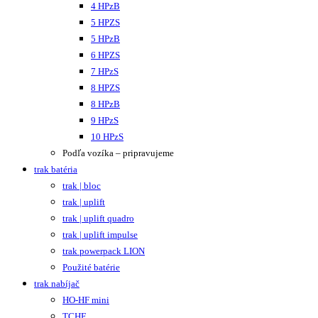
4 HPzB
5 HPZS
5 HPzB
6 HPZS
7 HPzS
8 HPZS
8 HPzB
9 HPzS
10 HPzS
Podľa vozíka – pripravujeme
trak batéria
trak | bloc
trak | uplift
trak | uplift quadro
trak | uplift impulse
trak powerpack LION
Použité batérie
trak nabíjač
HO-HF mini
TCHF