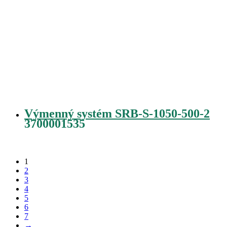
Výmenný systém SRB-S-1050-500-2
3700001535
1
2
3
4
5
6
7
→