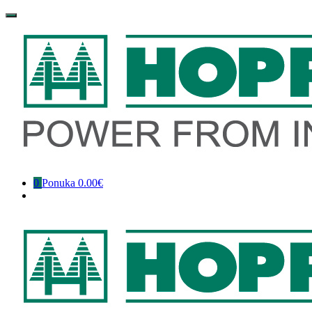
Preskočiť
na
obsah
0
Ponuka
0.00€