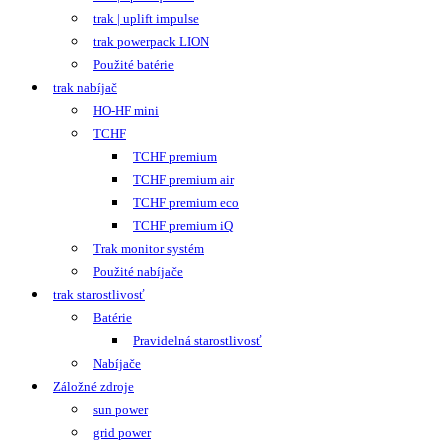
trak | uplift impulse
trak powerpack LION
Použité batérie
trak nabíjač
HO-HF mini
TCHF
TCHF premium
TCHF premium air
TCHF premium eco
TCHF premium iQ
Trak monitor systém
Použité nabíjače
trak starostlivosť
Batérie
Pravidelná starostlivosť
Nabíjače
Záložné zdroje
sun power
grid power