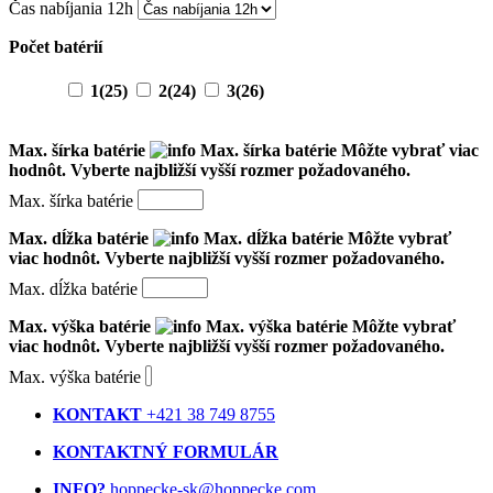
Čas nabíjania 12h
Počet batérií
1
(25)
2
(24)
3
(26)
Max. šírka batérie
Max. šírka batérie
Môžte vybrať viac
hodnôt. Vyberte najbližší vyšší rozmer požadovaného.
Max. šírka batérie
Max. dĺžka batérie
Max. dĺžka batérie
Môžte vybrať
viac hodnôt. Vyberte najbližší vyšší rozmer požadovaného.
Max. dĺžka batérie
Max. výška batérie
Max. výška batérie
Môžte vybrať
viac hodnôt. Vyberte najbližší vyšší rozmer požadovaného.
Max. výška batérie
KONTAKT
+421 38 749 8755
KONTAKTNÝ FORMULÁR
INFO?
hoppecke-sk@hoppecke.com