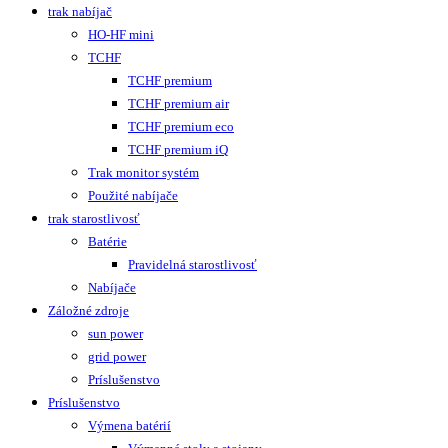
trak nabíjač
HO-HF mini
TCHF
TCHF premium
TCHF premium air
TCHF premium eco
TCHF premium iQ
Trak monitor systém
Použité nabíjače
trak starostlivosť
Batérie
Pravidelná starostlivosť
Nabíjače
Záložné zdroje
sun power
grid power
Príslušenstvo
Príslušenstvo
Výmena batérií