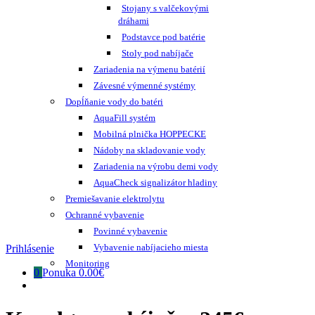
Stojany s valčekovými
dráhami
Podstavce pod batérie
Stoly pod nabíjače
Zariadenia na výmenu batérií
Závesné výmenné systémy
Dopĺňanie vody do batéri
AquaFill systém
Mobilná plnička HOPPECKE
Nádoby na skladovanie vody
Zariadenia na výrobu demi vody
AquaCheck signalizátor hladiny
Premiešavanie elektrolytu
Ochranné vybavenie
Povinné vybavenie
Vybavenie nabíjacieho miesta
Prihlásenie
Monitoring
0
Ponuka
0.00€