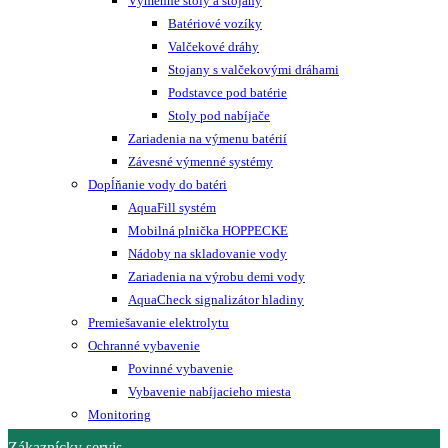
Výmenné stoly a stojany
Batériové vozíky
Valčekové dráhy
Stojany s valčekovými dráhami
Podstavce pod batérie
Stoly pod nabíjače
Zariadenia na výmenu batérií
Závesné výmenné systémy
Dopĺňanie vody do batéri
AquaFill systém
Mobilná plnička HOPPECKE
Nádoby na skladovanie vody
Zariadenia na výrobu demi vody
AquaCheck signalizátor hladiny
Premiešavanie elektrolytu
Ochranné vybavenie
Povinné vybavenie
Vybavenie nabíjacieho miesta
Monitoring
Zákaznícky servis