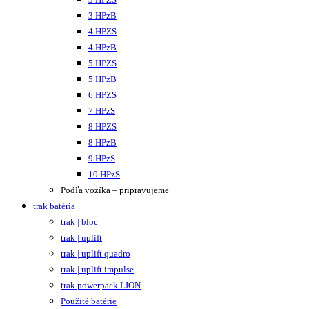
3 HPzB
4 HPZS
4 HPzB
5 HPZS
5 HPzB
6 HPZS
7 HPzS
8 HPZS
8 HPzB
9 HPzS
10 HPzS
Podľa vozíka – pripravujeme
trak batéria
trak | bloc
trak | uplift
trak | uplift quadro
trak | uplift impulse
trak powerpack LION
Použité batérie