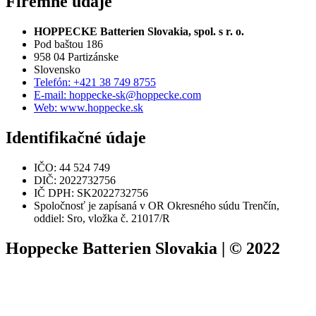
Firemné údaje
HOPPECKE Batterien Slovakia, spol. s r. o.
Pod baštou 186
958 04 Partizánske
Slovensko
Telefón: +421 38 749 8755
E-mail: hoppecke-sk@hoppecke.com
Web: www.hoppecke.sk
Identifikačné údaje
IČO: 44 524 749
DIČ: 2022732756
IČ DPH: SK2022732756
Spoločnosť je zapísaná v OR Okresného súdu Trenčín,
oddiel: Sro, vložka č. 21017/R
Hoppecke Batterien Slovakia | © 2022