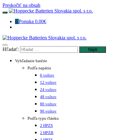
Preskočiť na obsah
0
Ponuka
0.00€
Hľadať:
Vyhľadanie batérie
Podľa napätia
6 voltov
12 voltov
24 voltov
48 voltov
80 voltov
96 voltov
Podľa typu článku
2 HPZS
2 HPZB
3 HPZS