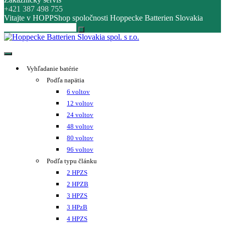
+421 387 498 755
Vitajte v HOPPShop spoločnosti Hoppecke Batterien Slovakia
Hoppecke Batterien Slovakia spol. s r.o.
Online B2B konfigurátor HOPPECKE
Vyhľadanie batérie
Podľa napätia
6 voltov
12 voltov
24 voltov
48 voltov
80 voltov
96 voltov
Podľa typu článku
2 HPZS
2 HPZB
3 HPZS
3 HPzB
4 HPZS