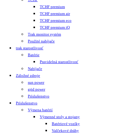
TCHF premium
TCHF premium air
TCHF premium eco
TCHF premium iQ
Trak monitor systém
Použité nabíjače
trak starostlivosť
Batérie
Pravidelná starostlivosť
Nabíjače
Záložné zdroje
sun power
grid power
Príslušenstvo
Príslušenstvo
Výmena batérií
Výmenné stoly a stojany
Batériové vozíky
Valčekové dráhy