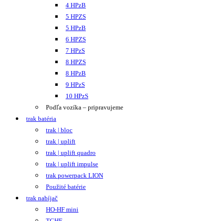
4 HPzB
5 HPZS
5 HPzB
6 HPZS
7 HPzS
8 HPZS
8 HPzB
9 HPzS
10 HPzS
Podľa vozíka – pripravujeme
trak batéria
trak | bloc
trak | uplift
trak | uplift quadro
trak | uplift impulse
trak powerpack LION
Použité batérie
trak nabíjač
HO-HF mini
TCHF