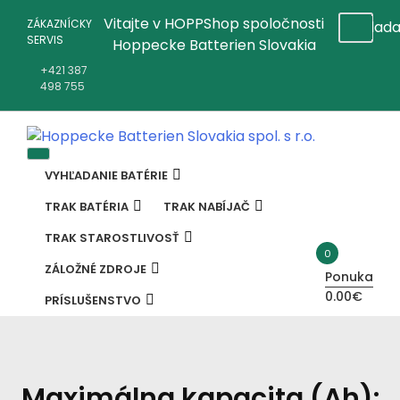
Preskočiť
Vitajte v HOPPShop spoločnosti
ZÁKAZNÍCKY
na
SERVIS
Hoppecke Batterien Slovakia
obsah
+421 387
498 755
Online B2B konfigurátor HOPPECKE
Hoppecke Batterien Slovakia Spol.
VYHĽADANIE BATÉRIE
S R.o.
TRAK BATÉRIA
TRAK NABÍJAČ
TRAK STAROSTLIVOSŤ
0
ZÁLOŽNÉ ZDROJE
Ponuka
0.00€
PRÍSLUŠENSTVO
Maximálna kapacita (Ah):