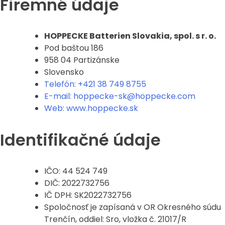
Firemné údaje
HOPPECKE Batterien Slovakia, spol. s r. o.
Pod baštou 186
958 04 Partizánske
Slovensko
Telefón: +421 38 749 8755
E-mail: hoppecke-sk@hoppecke.com
Web: www.hoppecke.sk
Identifikačné údaje
IČO: 44 524 749
DIČ: 2022732756
IČ DPH: SK2022732756
Spoločnosť je zapísaná v OR Okresného súdu
Trenčín, oddiel: Sro, vložka č. 21017/R