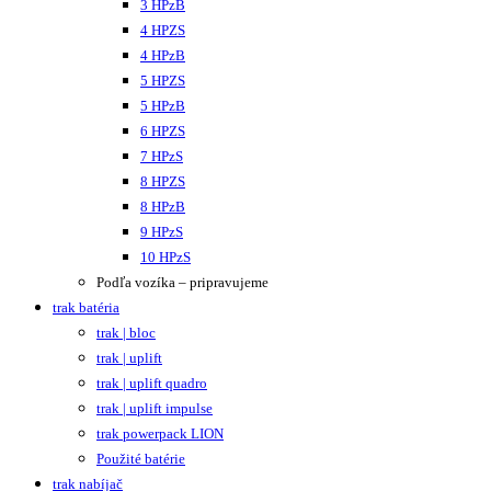
3 HPzB
4 HPZS
4 HPzB
5 HPZS
5 HPzB
6 HPZS
7 HPzS
8 HPZS
8 HPzB
9 HPzS
10 HPzS
Podľa vozíka – pripravujeme
trak batéria
trak | bloc
trak | uplift
trak | uplift quadro
trak | uplift impulse
trak powerpack LION
Použité batérie
trak nabíjač