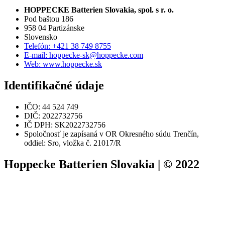
HOPPECKE Batterien Slovakia, spol. s r. o.
Pod baštou 186
958 04 Partizánske
Slovensko
Telefón: +421 38 749 8755
E-mail: hoppecke-sk@hoppecke.com
Web: www.hoppecke.sk
Identifikačné údaje
IČO: 44 524 749
DIČ: 2022732756
IČ DPH: SK2022732756
Spoločnosť je zapísaná v OR Okresného súdu Trenčín,
oddiel: Sro, vložka č. 21017/R
Hoppecke Batterien Slovakia | © 2022