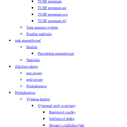
TCHF premium
TCHF premium air
TCHF premium eco
TCHF premium iQ
Trak monitor systém
Použité nabíjače
trak starostlivosť
Batérie
Pravidelná starostlivosť
Nabíjače
Záložné zdroje
sun power
grid power
Príslušenstvo
Príslušenstvo
Výmena batérií
Výmenné stoly a stojany
Batériové vozíky
Valčekové dráhy
Stojany s valčekovými