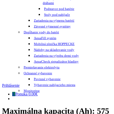
dráhami
Podstavce pod batérie
Stoly pod nabíjače
Zariadenia na výmenu batérií
Závesné výmenné systémy
Dopĺňanie vody do batéri
AquaFill systém
Mobilná plnička HOPPECKE
Nádoby na skladovanie vody
Zariadenia na výrobu demi vody
AquaCheck signalizátor hladiny
Premiešavanie elektrolytu
Ochranné vybavenie
Povinné vybavenie
Vybavenie nabíjacieho miesta
Prihlásenie
Monitoring
0
Ponuka
0.00€
Maximálna kapacita (Ah):
575