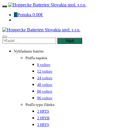
Preskočiť
na
0
Ponuka
0.00€
obsah
Hľadať:
Vyhľadanie batérie
Podľa napätia
6 voltov
12 voltov
24 voltov
48 voltov
80 voltov
96 voltov
Podľa typu článku
2 HPZS
2 HPZB
3 HPZS