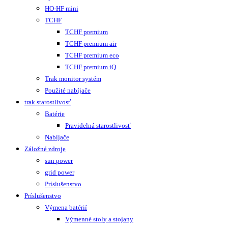
HO-HF mini
TCHF
TCHF premium
TCHF premium air
TCHF premium eco
TCHF premium iQ
Trak monitor systém
Použité nabíjače
trak starostlivosť
Batérie
Pravidelná starostlivosť
Nabíjače
Záložné zdroje
sun power
grid power
Príslušenstvo
Príslušenstvo
Výmena batérií
Výmenné stoly a stojany