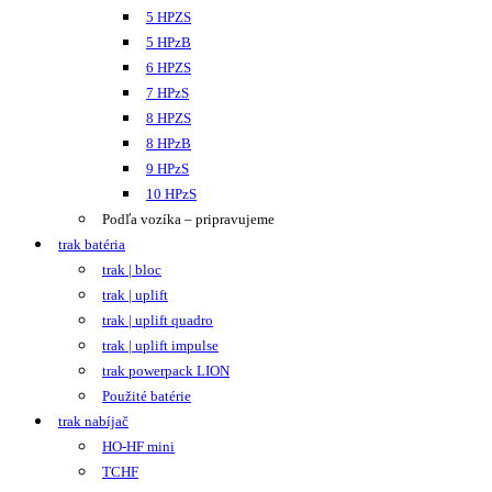
5 HPZS
5 HPzB
6 HPZS
7 HPzS
8 HPZS
8 HPzB
9 HPzS
10 HPzS
Podľa vozíka – pripravujeme
trak batéria
trak | bloc
trak | uplift
trak | uplift quadro
trak | uplift impulse
trak powerpack LION
Použité batérie
trak nabíjač
HO-HF mini
TCHF