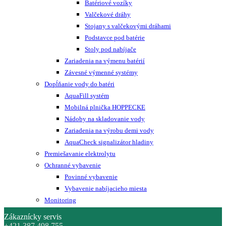
Batériové vozíky
Valčekové dráhy
Stojany s valčekovými dráhami
Podstavce pod batérie
Stoly pod nabíjače
Zariadenia na výmenu batérií
Závesné výmenné systémy
Dopĺňanie vody do batéri
AquaFill systém
Mobilná plnička HOPPECKE
Nádoby na skladovanie vody
Zariadenia na výrobu demi vody
AquaCheck signalizátor hladiny
Premiešavanie elektrolytu
Ochranné vybavenie
Povinné vybavenie
Vybavenie nabíjacieho miesta
Monitoring
Zákaznícky servis
+421 387 498 755