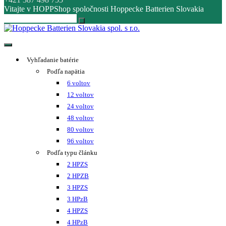
Vitajte v HOPPShop spoločnosti Hoppecke Batterien Slovakia
Hoppecke Batterien Slovakia spol. s r.o.
Online B2B konfigurátor HOPPECKE
Vyhľadanie batérie
Podľa napätia
6 voltov
12 voltov
24 voltov
48 voltov
80 voltov
96 voltov
Podľa typu článku
2 HPZS
2 HPZB
3 HPZS
3 HPzB
4 HPZS
4 HPzB