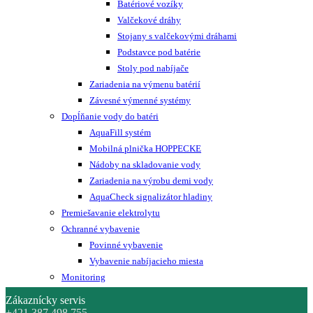
Batériové vozíky
Valčekové dráhy
Stojany s valčekovými dráhami
Podstavce pod batérie
Stoly pod nabíjače
Zariadenia na výmenu batérií
Závesné výmenné systémy
Dopĺňanie vody do batéri
AquaFill systém
Mobilná plnička HOPPECKE
Nádoby na skladovanie vody
Zariadenia na výrobu demi vody
AquaCheck signalizátor hladiny
Premiešavanie elektrolytu
Ochranné vybavenie
Povinné vybavenie
Vybavenie nabíjacieho miesta
Monitoring
Zákaznícky servis
+421 387 498 755