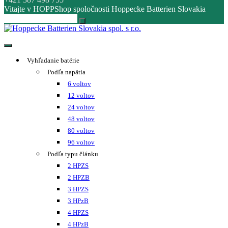
Vitajte v HOPPShop spoločnosti Hoppecke Batterien Slovakia
Hoppecke Batterien Slovakia spol. s r.o.
Online B2B konfigurátor HOPPECKE
Vyhľadanie batérie
Podľa napätia
6 voltov
12 voltov
24 voltov
48 voltov
80 voltov
96 voltov
Podľa typu článku
2 HPZS
2 HPZB
3 HPZS
3 HPzB
4 HPZS
4 HPzB