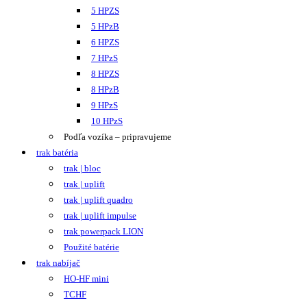
5 HPZS
5 HPzB
6 HPZS
7 HPzS
8 HPZS
8 HPzB
9 HPzS
10 HPzS
Podľa vozíka – pripravujeme
trak batéria
trak | bloc
trak | uplift
trak | uplift quadro
trak | uplift impulse
trak powerpack LION
Použité batérie
trak nabíjač
HO-HF mini
TCHF