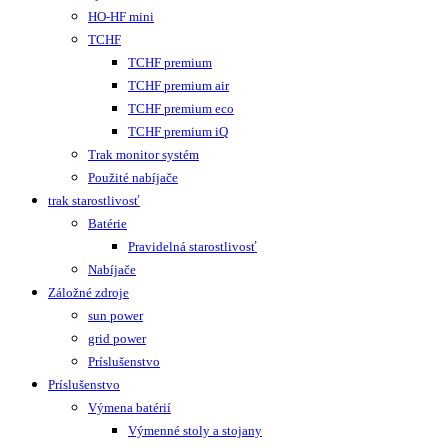
HO-HF mini
TCHF
TCHF premium
TCHF premium air
TCHF premium eco
TCHF premium iQ
Trak monitor systém
Použité nabíjače
trak starostlivosť
Batérie
Pravidelná starostlivosť
Nabíjače
Záložné zdroje
sun power
grid power
Príslušenstvo
Príslušenstvo
Výmena batérií
Výmenné stoly a stojany