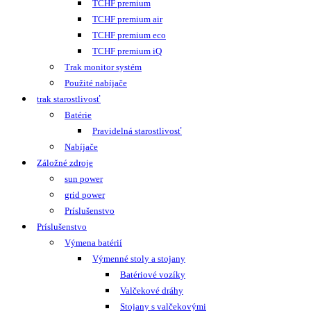
TCHF premium
TCHF premium air
TCHF premium eco
TCHF premium iQ
Trak monitor systém
Použité nabíjače
trak starostlivosť
Batérie
Pravidelná starostlivosť
Nabíjače
Záložné zdroje
sun power
grid power
Príslušenstvo
Príslušenstvo
Výmena batérií
Výmenné stoly a stojany
Batériové vozíky
Valčekové dráhy
Stojany s valčekovými