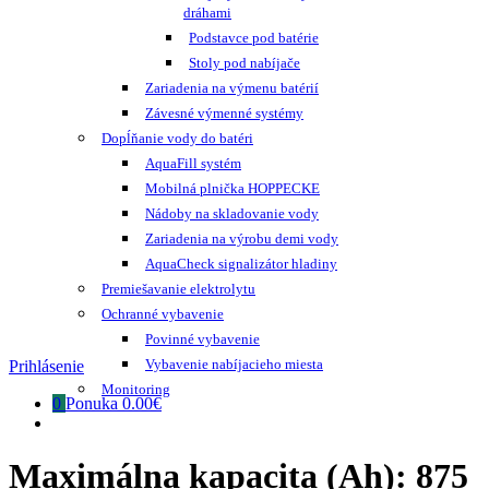
dráhami
Podstavce pod batérie
Stoly pod nabíjače
Zariadenia na výmenu batérií
Závesné výmenné systémy
Dopĺňanie vody do batéri
AquaFill systém
Mobilná plnička HOPPECKE
Nádoby na skladovanie vody
Zariadenia na výrobu demi vody
AquaCheck signalizátor hladiny
Premiešavanie elektrolytu
Ochranné vybavenie
Povinné vybavenie
Vybavenie nabíjacieho miesta
Prihlásenie
Monitoring
0
Ponuka
0.00€
Maximálna kapacita (Ah):
875