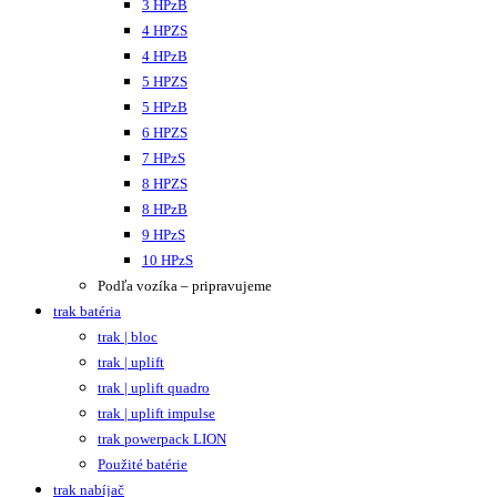
3 HPzB
4 HPZS
4 HPzB
5 HPZS
5 HPzB
6 HPZS
7 HPzS
8 HPZS
8 HPzB
9 HPzS
10 HPzS
Podľa vozíka – pripravujeme
trak batéria
trak | bloc
trak | uplift
trak | uplift quadro
trak | uplift impulse
trak powerpack LION
Použité batérie
trak nabíjač