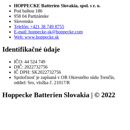
HOPPECKE Batterien Slovakia, spol. s r. o.
Pod baštou 186
958 04 Partizánske
Slovensko
Telefón: +421 38 749 8755
E-mail: hoppecke-sk@hoppecke.com
Web: www.hoppecke.sk
Identifikačné údaje
IČO: 44 524 749
DIČ: 2022732756
IČ DPH: SK2022732756
Spoločnosť je zapísaná v OR Okresného súdu Trenčín,
oddiel: Sro, vložka č. 21017/R
Hoppecke Batterien Slovakia | © 2022