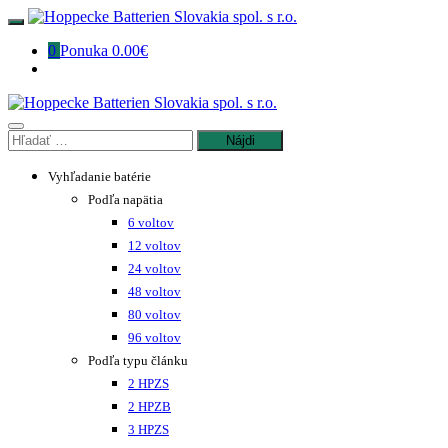
Preskočiť
na
0
Ponuka
0.00€
obsah
Hľadať:
Vyhľadanie batérie
Podľa napätia
6 voltov
12 voltov
24 voltov
48 voltov
80 voltov
96 voltov
Podľa typu článku
2 HPZS
2 HPZB
3 HPZS