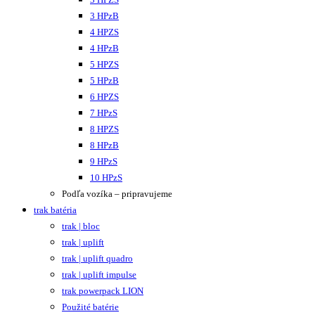
3 HPzB
4 HPZS
4 HPzB
5 HPZS
5 HPzB
6 HPZS
7 HPzS
8 HPZS
8 HPzB
9 HPzS
10 HPzS
Podľa vozíka – pripravujeme
trak batéria
trak | bloc
trak | uplift
trak | uplift quadro
trak | uplift impulse
trak powerpack LION
Použité batérie