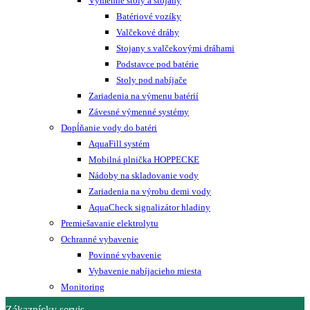
Výmenné stoly a stojany
Batériové vozíky
Valčekové dráhy
Stojany s valčekovými dráhami
Podstavce pod batérie
Stoly pod nabíjače
Zariadenia na výmenu batérií
Závesné výmenné systémy
Dopĺňanie vody do batéri
AquaFill systém
Mobilná plnička HOPPECKE
Nádoby na skladovanie vody
Zariadenia na výrobu demi vody
AquaCheck signalizátor hladiny
Premiešavanie elektrolytu
Ochranné vybavenie
Povinné vybavenie
Vybavenie nabíjacieho miesta
Monitoring
Zákaznícky servis