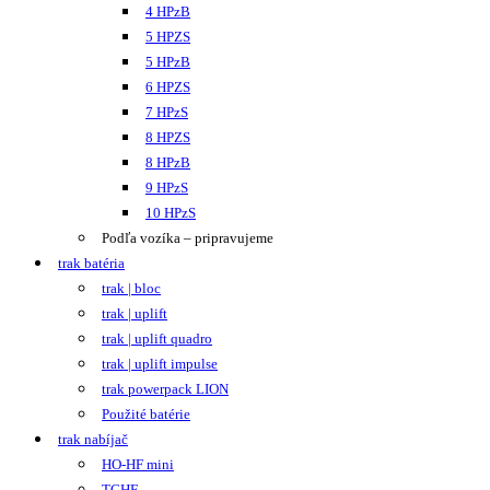
4 HPzB
5 HPZS
5 HPzB
6 HPZS
7 HPzS
8 HPZS
8 HPzB
9 HPzS
10 HPzS
Podľa vozíka – pripravujeme
trak batéria
trak | bloc
trak | uplift
trak | uplift quadro
trak | uplift impulse
trak powerpack LION
Použité batérie
trak nabíjač
HO-HF mini
TCHF