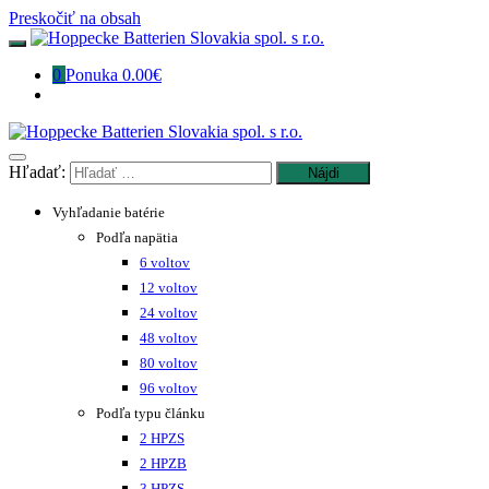
Preskočiť na obsah
0
Ponuka
0.00€
Hľadať:
Vyhľadanie batérie
Podľa napätia
6 voltov
12 voltov
24 voltov
48 voltov
80 voltov
96 voltov
Podľa typu článku
2 HPZS
2 HPZB
3 HPZS