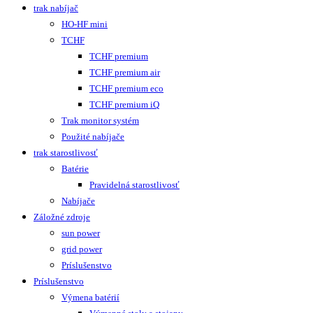
trak nabíjač
HO-HF mini
TCHF
TCHF premium
TCHF premium air
TCHF premium eco
TCHF premium iQ
Trak monitor systém
Použité nabíjače
trak starostlivosť
Batérie
Pravidelná starostlivosť
Nabíjače
Záložné zdroje
sun power
grid power
Príslušenstvo
Príslušenstvo
Výmena batérií