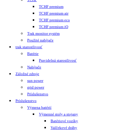
TCHF premium
TCHF premium air
TCHF premium eco
TCHF premium iQ
Trak monitor systém
Použité nabíjače
trak starostlivosť
Batérie
Pravidelná starostlivosť
Nabíjače
Záložné zdroje
sun power
grid power
Príslušenstvo
Príslušenstvo
Výmena batérií
Výmenné stoly a stojany
Batériové vozíky
Valčekové dráhy