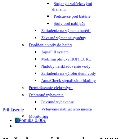
Stojany s valčekovými
dráhami
Podstavce pod batérie
Stoly pod nabíjače
Zariadenia na výmenu batérií
Závesné výmenné systémy
Dopĺňanie vody do batéri
AquaFill systém
Mobilná plnička HOPPECKE
Nádoby na skladovanie vody
Zariadenia na výrobu demi vody
AquaCheck signalizátor hladiny
Premiešavanie elektrolytu
Ochranné vybavenie
Povinné vybavenie
Vybavenie nabíjacieho miesta
Prihlásenie
Monitoring
0
Ponuka
0.00€