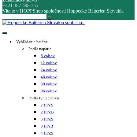
+421 387 498 755
Vitajte v HOPPShop spoločnosti Hoppecke Batterien Slovakia
Hoppecke Batterien Slovakia spol. s r.o.
Online B2B konfigurátor HOPPECKE
Vyhľadanie batérie
Podľa napätia
6 voltov
12 voltov
24 voltov
48 voltov
80 voltov
96 voltov
Podľa typu článku
2 HPZS
2 HPZB
3 HPZS
3 HPzB
4 HPZS