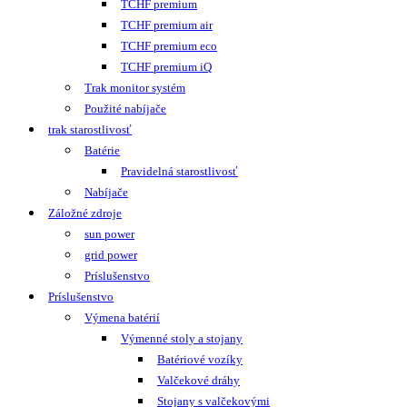
TCHF premium
TCHF premium air
TCHF premium eco
TCHF premium iQ
Trak monitor systém
Použité nabíjače
trak starostlivosť
Batérie
Pravidelná starostlivosť
Nabíjače
Záložné zdroje
sun power
grid power
Príslušenstvo
Príslušenstvo
Výmena batérií
Výmenné stoly a stojany
Batériové vozíky
Valčekové dráhy
Stojany s valčekovými