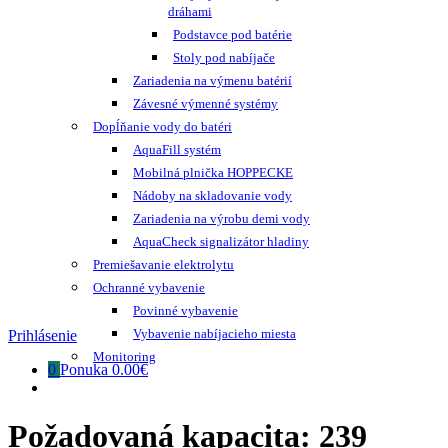
dráhami
Podstavce pod batérie
Stoly pod nabíjače
Zariadenia na výmenu batérií
Závesné výmenné systémy
Dopĺňanie vody do batéri
AquaFill systém
Mobilná plnička HOPPECKE
Nádoby na skladovanie vody
Zariadenia na výrobu demi vody
AquaCheck signalizátor hladiny
Premiešavanie elektrolytu
Ochranné vybavenie
Povinné vybavenie
Vybavenie nabíjacieho miesta
Prihlásenie
Monitoring
0
Ponuka
0.00€
Požadovaná kapacita:
239