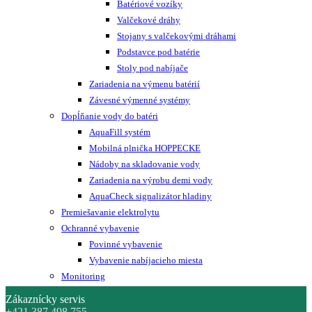
Batériové vozíky
Valčekové dráhy
Stojany s valčekovými dráhami
Podstavce pod batérie
Stoly pod nabíjače
Zariadenia na výmenu batérií
Závesné výmenné systémy
Dopĺňanie vody do batéri
AquaFill systém
Mobilná plnička HOPPECKE
Nádoby na skladovanie vody
Zariadenia na výrobu demi vody
AquaCheck signalizátor hladiny
Premiešavanie elektrolytu
Ochranné vybavenie
Povinné vybavenie
Vybavenie nabíjacieho miesta
Monitoring
Zákaznícky servis
+421 387 498 755