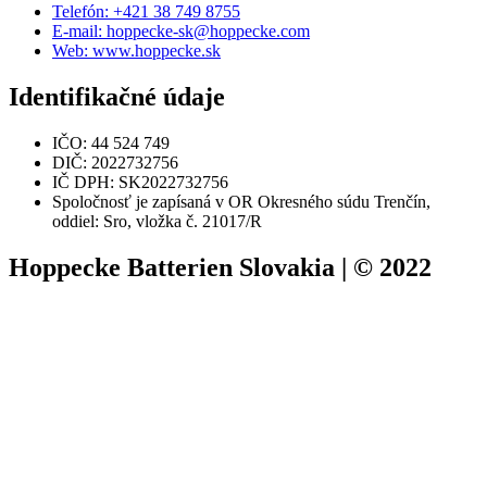
Telefón: +421 38 749 8755
E-mail: hoppecke-sk@hoppecke.com
Web: www.hoppecke.sk
Identifikačné údaje
IČO: 44 524 749
DIČ: 2022732756
IČ DPH: SK2022732756
Spoločnosť je zapísaná v OR Okresného súdu Trenčín,
oddiel: Sro, vložka č. 21017/R
Hoppecke Batterien Slovakia | © 2022