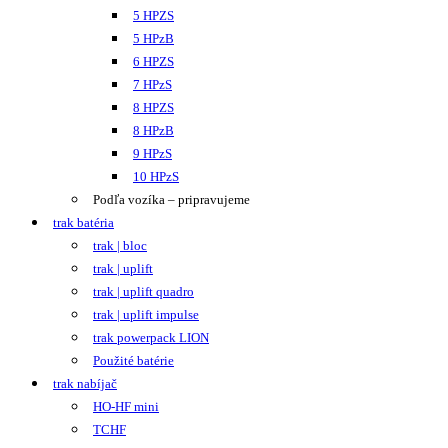
5 HPZS
5 HPzB
6 HPZS
7 HPzS
8 HPZS
8 HPzB
9 HPzS
10 HPzS
Podľa vozíka – pripravujeme
trak batéria
trak | bloc
trak | uplift
trak | uplift quadro
trak | uplift impulse
trak powerpack LION
Použité batérie
trak nabíjač
HO-HF mini
TCHF