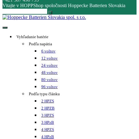
Vitajte v HOPPShop spoločnosti Hoppecke Batterien Slovakia
Hoppecke Batterien Slovakia spol. s r.o.
Online B2B konfigurátor HOPPECKE
Vyhľadanie batérie
Podľa napätia
6 voltov
12 voltov
24 voltov
48 voltov
80 voltov
96 voltov
Podľa typu článku
2 HPZS
2 HPZB
3 HPZS
3 HPzB
4 HPZS
4 HPzB