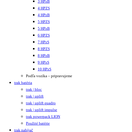
3 HPzB
4 HPZS
4 HPzB
5 HPZS
5 HPzB
6 HPZS
7 HPzS
8 HPZS
8 HPzB
9 HPzS
10 HPzS
Podľa vozíka – pripravujeme
trak batéria
trak | bloc
trak | uplift
trak | uplift quadro
trak | uplift impulse
trak powerpack LION
Použité batérie
trak nabíjač