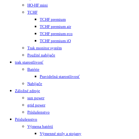
HO-HF mini
TCHF
TCHF premium
TCHF premium air
TCHF premium eco
TCHF premium iQ
Trak monitor systém
Použité nabíjače
trak starostlivosť
Batérie
Pravidelná starostlivosť
Nabíjače
Záložné zdroje
sun power
grid power
Príslušenstvo
Príslušenstvo
Výmena batérií
Výmenné stoly a stojany