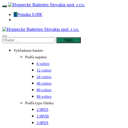
Preskočiť
na
0
Ponuka
0.00€
obsah
Hľadať:
Vyhľadanie batérie
Podľa napätia
6 voltov
12 voltov
24 voltov
48 voltov
80 voltov
96 voltov
Podľa typu článku
2 HPZS
2 HPZB
3 HPZS