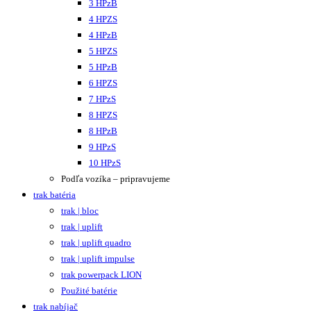
3 HPzB
4 HPZS
4 HPzB
5 HPZS
5 HPzB
6 HPZS
7 HPzS
8 HPZS
8 HPzB
9 HPzS
10 HPzS
Podľa vozíka – pripravujeme
trak batéria
trak | bloc
trak | uplift
trak | uplift quadro
trak | uplift impulse
trak powerpack LION
Použité batérie
trak nabíjač