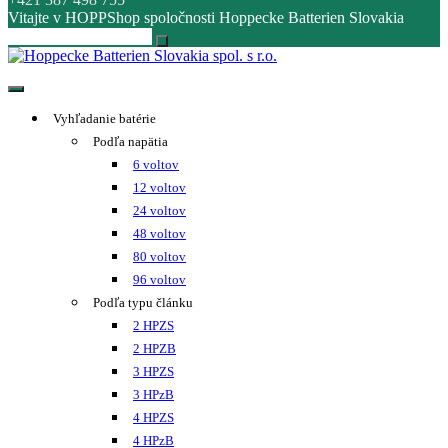
Vitajte v HOPPShop spoločnosti Hoppecke Batterien Slovakia
Hoppecke Batterien Slovakia spol. s r.o.
Online B2B konfigurátor HOPPECKE
Vyhľadanie batérie
Podľa napätia
6 voltov
12 voltov
24 voltov
48 voltov
80 voltov
96 voltov
Podľa typu článku
2 HPZS
2 HPZB
3 HPZS
3 HPzB
4 HPZS
4 HPzB