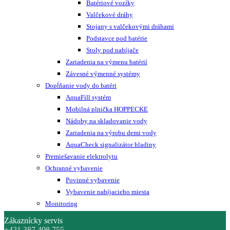
Batériové vozíky
Valčekové dráhy
Stojany s valčekovými dráhami
Podstavce pod batérie
Stoly pod nabíjače
Zariadenia na výmenu batérií
Závesné výmenné systémy
Dopĺňanie vody do batéri
AquaFill systém
Mobilná plnička HOPPECKE
Nádoby na skladovanie vody
Zariadenia na výrobu demi vody
AquaCheck signalizátor hladiny
Premiešavanie elektrolytu
Ochranné vybavenie
Povinné vybavenie
Vybavenie nabíjacieho miesta
Monitoring
Zákaznícky servis
+421 387 498 755