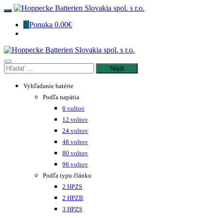
Preskočiť
na
0
Ponuka
0.00€
obsah
Hľadať:
Vyhľadanie batérie
Podľa napätia
6 voltov
12 voltov
24 voltov
48 voltov
80 voltov
96 voltov
Podľa typu článku
2 HPZS
2 HPZB
3 HPZS