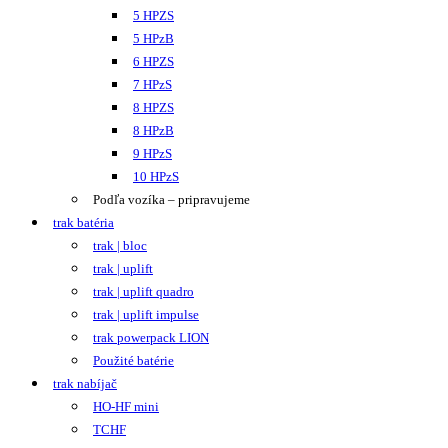
5 HPZS
5 HPzB
6 HPZS
7 HPzS
8 HPZS
8 HPzB
9 HPzS
10 HPzS
Podľa vozíka – pripravujeme
trak batéria
trak | bloc
trak | uplift
trak | uplift quadro
trak | uplift impulse
trak powerpack LION
Použité batérie
trak nabíjač
HO-HF mini
TCHF