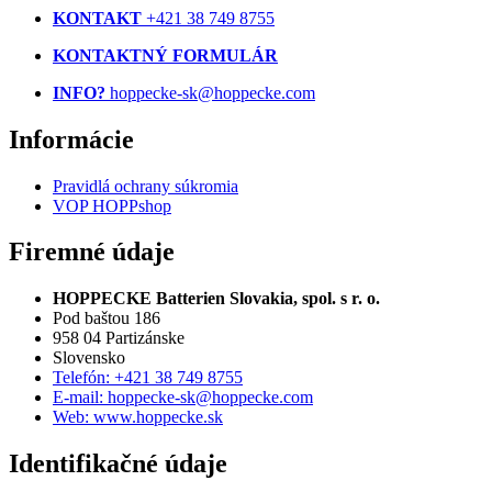
KONTAKT
+421 38 749 8755
KONTAKTNÝ FORMULÁR
INFO?
hoppecke-sk@hoppecke.com
Informácie
Pravidlá ochrany súkromia
VOP HOPPshop
Firemné údaje
HOPPECKE Batterien Slovakia, spol. s r. o.
Pod baštou 186
958 04 Partizánske
Slovensko
Telefón: +421 38 749 8755
E-mail: hoppecke-sk@hoppecke.com
Web: www.hoppecke.sk
Identifikačné údaje