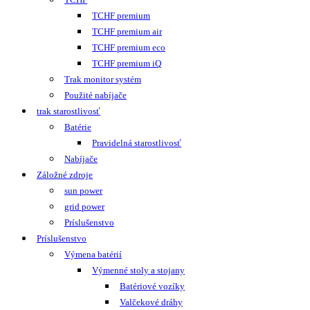
TCHF premium
TCHF premium air
TCHF premium eco
TCHF premium iQ
Trak monitor systém
Použité nabíjače
trak starostlivosť
Batérie
Pravidelná starostlivosť
Nabíjače
Záložné zdroje
sun power
grid power
Príslušenstvo
Príslušenstvo
Výmena batérií
Výmenné stoly a stojany
Batériové vozíky
Valčekové dráhy