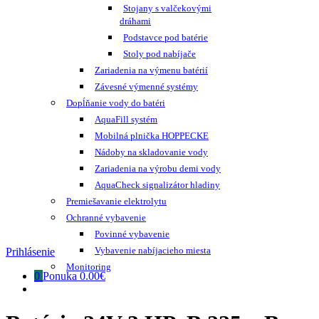
Stojany s valčekovými
dráhami
Podstavce pod batérie
Stoly pod nabíjače
Zariadenia na výmenu batérií
Závesné výmenné systémy
Dopĺňanie vody do batéri
AquaFill systém
Mobilná plnička HOPPECKE
Nádoby na skladovanie vody
Zariadenia na výrobu demi vody
AquaCheck signalizátor hladiny
Premiešavanie elektrolytu
Ochranné vybavenie
Povinné vybavenie
Vybavenie nabíjacieho miesta
Prihlásenie
Monitoring
0
Ponuka
0.00€