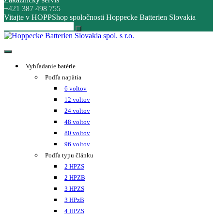
+421 387 498 755
Vitajte v HOPPShop spoločnosti Hoppecke Batterien Slovakia
Hoppecke Batterien Slovakia spol. s r.o.
Online B2B konfigurátor HOPPECKE
Vyhľadanie batérie
Podľa napätia
6 voltov
12 voltov
24 voltov
48 voltov
80 voltov
96 voltov
Podľa typu článku
2 HPZS
2 HPZB
3 HPZS
3 HPzB
4 HPZS