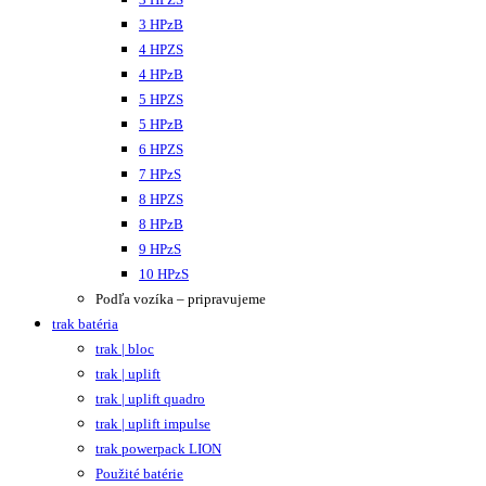
3 HPzB
4 HPZS
4 HPzB
5 HPZS
5 HPzB
6 HPZS
7 HPzS
8 HPZS
8 HPzB
9 HPzS
10 HPzS
Podľa vozíka – pripravujeme
trak batéria
trak | bloc
trak | uplift
trak | uplift quadro
trak | uplift impulse
trak powerpack LION
Použité batérie