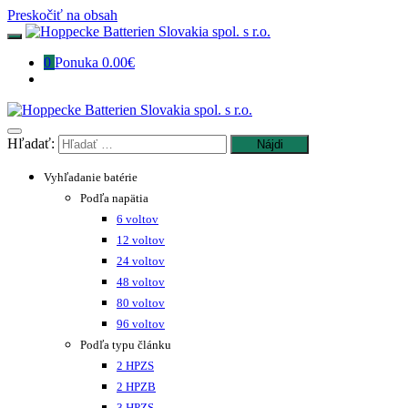
Preskočiť na obsah
0
Ponuka
0.00€
Hľadať:
Vyhľadanie batérie
Podľa napätia
6 voltov
12 voltov
24 voltov
48 voltov
80 voltov
96 voltov
Podľa typu článku
2 HPZS
2 HPZB
3 HPZS