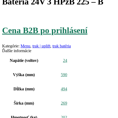
Batéria 24V 3 HPzB 225 – B
Cena B2B po prihlásení
Kategórie:
Menu
,
trak | uplift
,
trak batéria
Ďalšie informácie
Napätie (voltov)
24
Výška (mm)
590
Dĺžka (mm)
494
Šírka (mm)
269
Hmotnosť (kg)
202