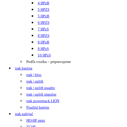
4 HPzB
5 HPZS
5 HPzB
6 HPZS
7 HPzS
8 HPZS
8 HPzB
9 HPzS
10 HPzS
Podľa vozíka – pripravujeme
trak batéria
trak | bloc
trak | uplift
trak | uplift quadro
trak | uplift impulse
trak powerpack LION
Použité batérie
trak nabíjač
HO-HF mini
TCHF