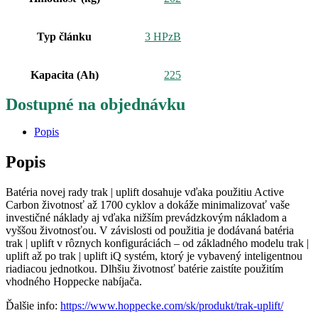
Typ článku
3 HPzB
Kapacita (Ah)
225
Dostupné na objednávku
Popis
Popis
Batéria novej rady trak | uplift dosahuje vďaka použitiu Active
Carbon životnosť až 1700 cyklov a dokáže minimalizovať vaše
investičné náklady aj vďaka nižším prevádzkovým nákladom a
vyššou životnosťou. V závislosti od použitia je dodávaná batéria
trak | uplift v rôznych konfiguráciách – od základného modelu trak |
uplift až po trak | uplift iQ systém, ktorý je vybavený inteligentnou
riadiacou jednotkou. Dlhšiu životnosť batérie zaistíte použitím
vhodného Hoppecke nabíjača.
Ďalšie info:
https://www.hoppecke.com/sk/produkt/trak-uplift/