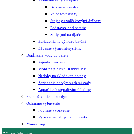
Výmenné stoly a stojany
Batériové vozíky
Valčekové dráhy
Stojany s valčekovými dráhami
Podstavce pod batérie
Stoly pod nabíjače
Zariadenia na výmenu batérií
Závesné výmenné systémy
Dopĺňanie vody do batéri
AquaFill systém
Mobilná plnička HOPPECKE
Nádoby na skladovanie vody
Zariadenia na výrobu demi vody
AquaCheck signalizátor hladiny
Premiešavanie elektrolytu
Ochranné vybavenie
Povinné vybavenie
Vybavenie nabíjacieho miesta
Monitoring
Zákaznícky servis