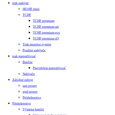
trak nabíjač
HO-HF mini
TCHF
TCHF premium
TCHF premium air
TCHF premium eco
TCHF premium iQ
Trak monitor systém
Použité nabíjače
trak starostlivosť
Batérie
Pravidelná starostlivosť
Nabíjače
Záložné zdroje
sun power
grid power
Príslušenstvo
Príslušenstvo
Výmena batérií