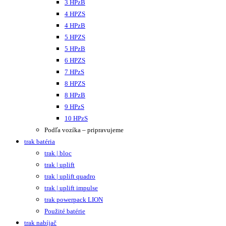
3 HPzB
4 HPZS
4 HPzB
5 HPZS
5 HPzB
6 HPZS
7 HPzS
8 HPZS
8 HPzB
9 HPzS
10 HPzS
Podľa vozíka – pripravujeme
trak batéria
trak | bloc
trak | uplift
trak | uplift quadro
trak | uplift impulse
trak powerpack LION
Použité batérie
trak nabíjač