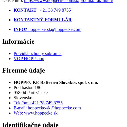
Ďalšie info:
https://www.hoppecke.com/sk/produkt/trak-uplift/
KONTAKT
+421 38 749 8755
KONTAKTNÝ FORMULÁR
INFO?
hoppecke-sk@hoppecke.com
Informácie
Pravidlá ochrany súkromia
VOP HOPPshop
Firemné údaje
HOPPECKE Batterien Slovakia, spol. s r. o.
Pod baštou 186
958 04 Partizánske
Slovensko
Telefón: +421 38 749 8755
E-mail: hoppecke-sk@hoppecke.com
Web: www.hoppecke.sk
Identifikačné údaje