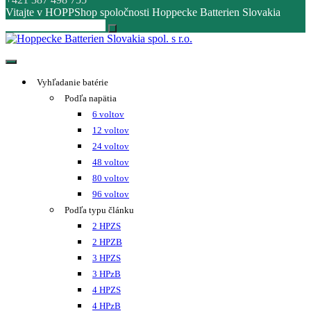
Vitajte v HOPPShop spoločnosti Hoppecke Batterien Slovakia
Hoppecke Batterien Slovakia spol. s r.o.
Online B2B konfigurátor HOPPECKE
Vyhľadanie batérie
Podľa napätia
6 voltov
12 voltov
24 voltov
48 voltov
80 voltov
96 voltov
Podľa typu článku
2 HPZS
2 HPZB
3 HPZS
3 HPzB
4 HPZS
4 HPzB