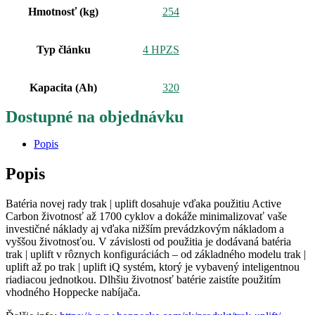
Hmotnosť (kg)
254
Typ článku
4 HPZS
Kapacita (Ah)
320
Dostupné na objednávku
Popis
Popis
Batéria novej rady trak | uplift dosahuje vďaka použitiu Active
Carbon životnosť až 1700 cyklov a dokáže minimalizovať vaše
investičné náklady aj vďaka nižším prevádzkovým nákladom a
vyššou životnosťou. V závislosti od použitia je dodávaná batéria
trak | uplift v rôznych konfiguráciách – od základného modelu trak |
uplift až po trak | uplift iQ systém, ktorý je vybavený inteligentnou
riadiacou jednotkou. Dlhšiu životnosť batérie zaistíte použitím
vhodného Hoppecke nabíjača.