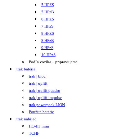
5 HPZS
5 HPzB
6 HPZS
7 HPzS
8 HPZS
8 HPzB
9 HPzS
10 HPzS
Podľa vozíka – pripravujeme
trak batéria
trak | bloc
trak | uplift
trak | uplift quadro
trak | uplift impulse
trak powerpack LION
Použité batérie
trak nabíjač
HO-HF mini
TCHF