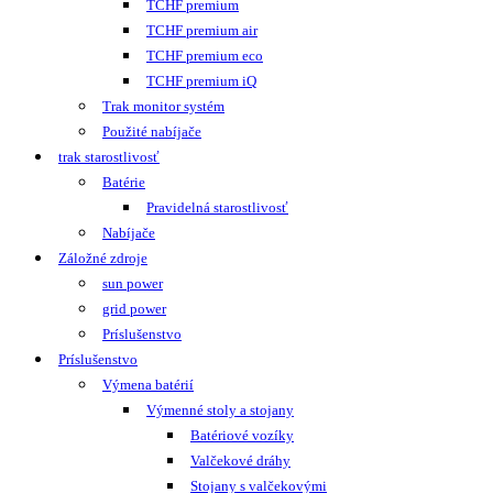
TCHF premium
TCHF premium air
TCHF premium eco
TCHF premium iQ
Trak monitor systém
Použité nabíjače
trak starostlivosť
Batérie
Pravidelná starostlivosť
Nabíjače
Záložné zdroje
sun power
grid power
Príslušenstvo
Príslušenstvo
Výmena batérií
Výmenné stoly a stojany
Batériové vozíky
Valčekové dráhy
Stojany s valčekovými