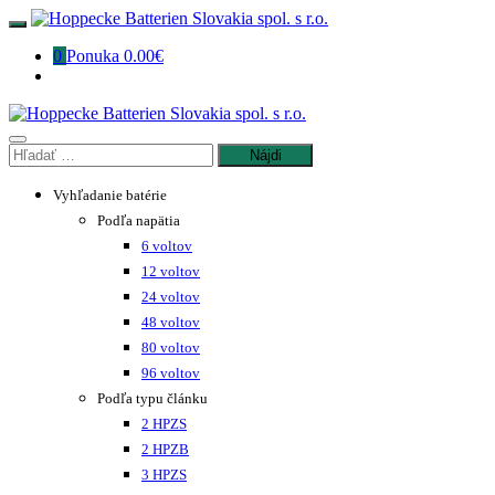
Preskočiť
na
0
Ponuka
0.00€
obsah
Hľadať:
Vyhľadanie batérie
Podľa napätia
6 voltov
12 voltov
24 voltov
48 voltov
80 voltov
96 voltov
Podľa typu článku
2 HPZS
2 HPZB
3 HPZS