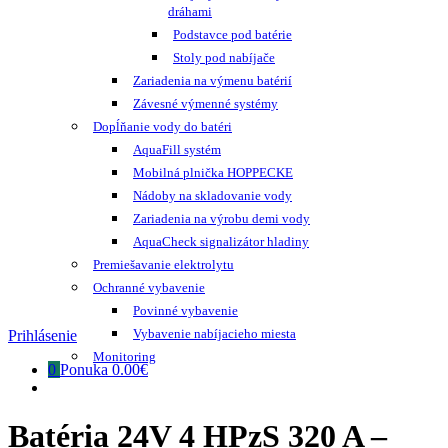
dráhami
Podstavce pod batérie
Stoly pod nabíjače
Zariadenia na výmenu batérií
Závesné výmenné systémy
Dopĺňanie vody do batéri
AquaFill systém
Mobilná plnička HOPPECKE
Nádoby na skladovanie vody
Zariadenia na výrobu demi vody
AquaCheck signalizátor hladiny
Premiešavanie elektrolytu
Ochranné vybavenie
Povinné vybavenie
Vybavenie nabíjacieho miesta
Prihlásenie
Monitoring
0
Ponuka
0.00€
Batéria 24V 4 HPzS 320 A –