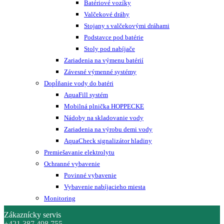
Batériové vozíky
Valčekové dráhy
Stojany s valčekovými dráhami
Podstavce pod batérie
Stoly pod nabíjače
Zariadenia na výmenu batérií
Závesné výmenné systémy
Dopĺňanie vody do batéri
AquaFill systém
Mobilná plnička HOPPECKE
Nádoby na skladovanie vody
Zariadenia na výrobu demi vody
AquaCheck signalizátor hladiny
Premiešavanie elektrolytu
Ochranné vybavenie
Povinné vybavenie
Vybavenie nabíjacieho miesta
Monitoring
Zákaznícky servis
+421 387 498 755