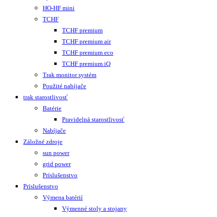
HO-HF mini
TCHF
TCHF premium
TCHF premium air
TCHF premium eco
TCHF premium iQ
Trak monitor systém
Použité nabíjače
trak starostlivosť
Batérie
Pravidelná starostlivosť
Nabíjače
Záložné zdroje
sun power
grid power
Príslušenstvo
Príslušenstvo
Výmena batérií
Výmenné stoly a stojany