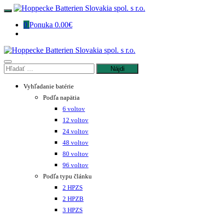
Preskočiť
na
0
Ponuka
0.00€
obsah
Hľadať:
Vyhľadanie batérie
Podľa napätia
6 voltov
12 voltov
24 voltov
48 voltov
80 voltov
96 voltov
Podľa typu článku
2 HPZS
2 HPZB
3 HPZS