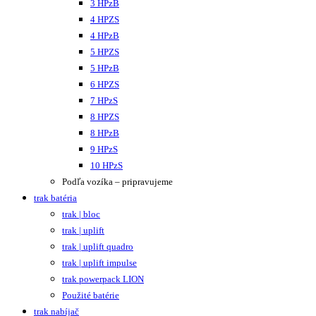
3 HPzB
4 HPZS
4 HPzB
5 HPZS
5 HPzB
6 HPZS
7 HPzS
8 HPZS
8 HPzB
9 HPzS
10 HPzS
Podľa vozíka – pripravujeme
trak batéria
trak | bloc
trak | uplift
trak | uplift quadro
trak | uplift impulse
trak powerpack LION
Použité batérie
trak nabíjač