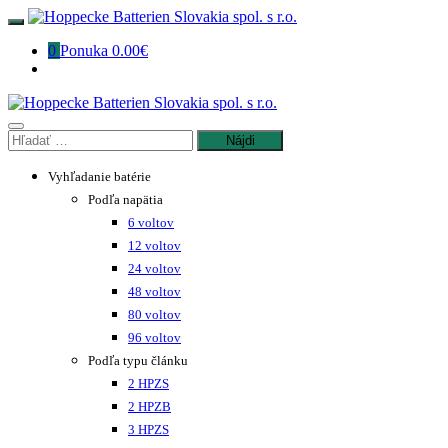
Preskočiť
na
0
Ponuka
0.00€
obsah
Hľadať:
Vyhľadanie batérie
Podľa napätia
6 voltov
12 voltov
24 voltov
48 voltov
80 voltov
96 voltov
Podľa typu článku
2 HPZS
2 HPZB
3 HPZS