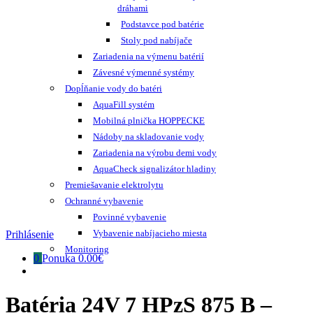
dráhami
Podstavce pod batérie
Stoly pod nabíjače
Zariadenia na výmenu batérií
Závesné výmenné systémy
Dopĺňanie vody do batéri
AquaFill systém
Mobilná plnička HOPPECKE
Nádoby na skladovanie vody
Zariadenia na výrobu demi vody
AquaCheck signalizátor hladiny
Premiešavanie elektrolytu
Ochranné vybavenie
Povinné vybavenie
Vybavenie nabíjacieho miesta
Prihlásenie
Monitoring
0
Ponuka
0.00€
Batéria 24V 7 HPzS 875 B –