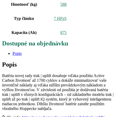
Hmotnosť (kg)
588
Typ článku
7 HPzS
Kapacita (Ah)
875
Dostupné na objednávku
Popis
Popis
Batéria novej rady trak | uplift dosahuje vďaka použitiu Active
Carbon životnosť až 1700 cyklov a dokáže minimalizovať vaše
investičné náklady aj vďaka nižším prevádzkovým nákladom a
vyššou životnosťou. V závislosti od použitia je dodávaná batéria
trak | uplift v rôznych konfiguráciách – od základného modelu trak |
uplift až po trak | uplift iQ systém, ktorý je vybavený inteligentnou
riadiacou jednotkou. Dlhšiu životnosť batérie zaistíte použitím
vhodného Hoppecke nabíjača.