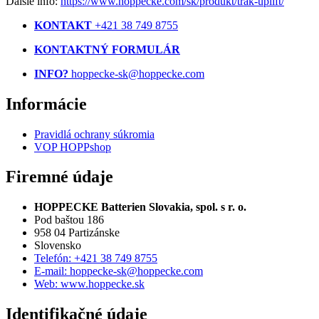
Ďalšie info:
https://www.hoppecke.com/sk/produkt/trak-uplift/
KONTAKT
+421 38 749 8755
KONTAKTNÝ FORMULÁR
INFO?
hoppecke-sk@hoppecke.com
Informácie
Pravidlá ochrany súkromia
VOP HOPPshop
Firemné údaje
HOPPECKE Batterien Slovakia, spol. s r. o.
Pod baštou 186
958 04 Partizánske
Slovensko
Telefón: +421 38 749 8755
E-mail: hoppecke-sk@hoppecke.com
Web: www.hoppecke.sk
Identifikačné údaje