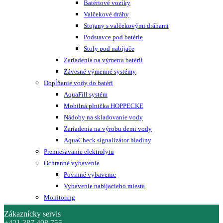
Batériové vozíky
Valčekové dráhy
Stojany s valčekovými dráhami
Podstavce pod batérie
Stoly pod nabíjače
Zariadenia na výmenu batérií
Závesné výmenné systémy
Dopĺňanie vody do batéri
AquaFill systém
Mobilná plnička HOPPECKE
Nádoby na skladovanie vody
Zariadenia na výrobu demi vody
AquaCheck signalizátor hladiny
Premiešavanie elektrolytu
Ochranné vybavenie
Povinné vybavenie
Vybavenie nabíjacieho miesta
Monitoring
Zákaznícky servis
+421 387 498 755