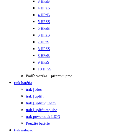
3 HPzB
4 HPZS
4 HPzB
5 HPZS
5 HPzB
6 HPZS
7 HPzS
8 HPZS
8 HPzB
9 HPzS
10 HPzS
Podľa vozíka – pripravujeme
trak batéria
trak | bloc
trak | uplift
trak | uplift quadro
trak | uplift impulse
trak powerpack LION
Použité batérie
trak nabíjač