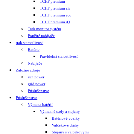
TCHF premium
TCHF premium air
TCHF premium eco
TCHF premium iQ
Trak monitor systém
Použité nabíjače
trak starostlivosť
Batérie
Pravidelná starostlivosť
Nabíjače
Záložné zdroje
sun power
grid power
Príslušenstvo
Príslušenstvo
Výmena batérií
Výmenné stoly a stojany
Batériové vozíky
Valčekové dráhy
Stojany s valčekovými