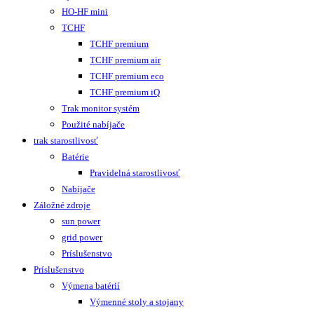
HO-HF mini
TCHF
TCHF premium
TCHF premium air
TCHF premium eco
TCHF premium iQ
Trak monitor systém
Použité nabíjače
trak starostlivosť
Batérie
Pravidelná starostlivosť
Nabíjače
Záložné zdroje
sun power
grid power
Príslušenstvo
Príslušenstvo
Výmena batérií
Výmenné stoly a stojany