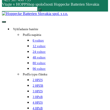
Vitajte v HOPPShop spoločnosti Hoppecke Batterien Slovakia
Hoppecke Batterien Slovakia spol. s r.o.
Online B2B konfigurátor HOPPECKE
Vyhľadanie batérie
Podľa napätia
6 voltov
12 voltov
24 voltov
48 voltov
80 voltov
96 voltov
Podľa typu článku
2 HPZS
2 HPZB
3 HPZS
3 HPzB
4 HPZS
4 HPzB