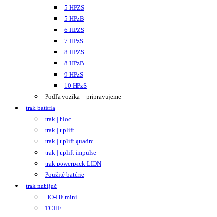
5 HPZS
5 HPzB
6 HPZS
7 HPzS
8 HPZS
8 HPzB
9 HPzS
10 HPzS
Podľa vozíka – pripravujeme
trak batéria
trak | bloc
trak | uplift
trak | uplift quadro
trak | uplift impulse
trak powerpack LION
Použité batérie
trak nabíjač
HO-HF mini
TCHF