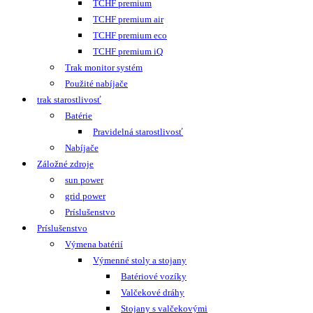
TCHF premium
TCHF premium air
TCHF premium eco
TCHF premium iQ
Trak monitor systém
Použité nabíjače
trak starostlivosť
Batérie
Pravidelná starostlivosť
Nabíjače
Záložné zdroje
sun power
grid power
Príslušenstvo
Príslušenstvo
Výmena batérií
Výmenné stoly a stojany
Batériové vozíky
Valčekové dráhy
Stojany s valčekovými