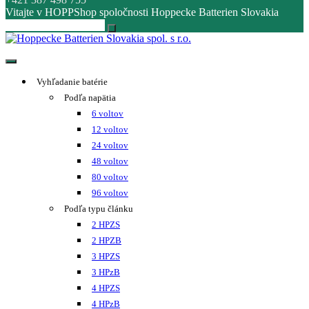
Vitajte v HOPPShop spoločnosti Hoppecke Batterien Slovakia
Hoppecke Batterien Slovakia spol. s r.o.
Online B2B konfigurátor HOPPECKE
Vyhľadanie batérie
Podľa napätia
6 voltov
12 voltov
24 voltov
48 voltov
80 voltov
96 voltov
Podľa typu článku
2 HPZS
2 HPZB
3 HPZS
3 HPzB
4 HPZS
4 HPzB