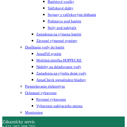
Batériové vozíky
Valčekové dráhy
Stojany s valčekovými dráhami
Podstavce pod batérie
Stoly pod nabíjače
Zariadenia na výmenu batérií
Závesné výmenné systémy
Dopĺňanie vody do batéri
AquaFill systém
Mobilná plnička HOPPECKE
Nádoby na skladovanie vody
Zariadenia na výrobu demi vody
AquaCheck signalizátor hladiny
Premiešavanie elektrolytu
Ochranné vybavenie
Povinné vybavenie
Vybavenie nabíjacieho miesta
Monitoring
Zákaznícky servis
+421 387 498 755