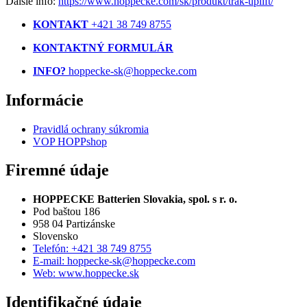
Ďalšie info:
https://www.hoppecke.com/sk/produkt/trak-uplift/
KONTAKT
+421 38 749 8755
KONTAKTNÝ FORMULÁR
INFO?
hoppecke-sk@hoppecke.com
Informácie
Pravidlá ochrany súkromia
VOP HOPPshop
Firemné údaje
HOPPECKE Batterien Slovakia, spol. s r. o.
Pod baštou 186
958 04 Partizánske
Slovensko
Telefón: +421 38 749 8755
E-mail: hoppecke-sk@hoppecke.com
Web: www.hoppecke.sk
Identifikačné údaje