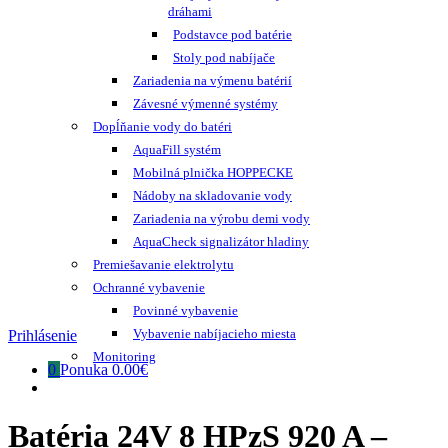
dráhami
Podstavce pod batérie
Stoly pod nabíjače
Zariadenia na výmenu batérií
Závesné výmenné systémy
Dopĺňanie vody do batéri
AquaFill systém
Mobilná plnička HOPPECKE
Nádoby na skladovanie vody
Zariadenia na výrobu demi vody
AquaCheck signalizátor hladiny
Premiešavanie elektrolytu
Ochranné vybavenie
Povinné vybavenie
Vybavenie nabíjacieho miesta
Prihlásenie
Monitoring
0
Ponuka
0.00€
Batéria 24V 8 HPzS 920 A –