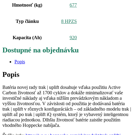
Hmotnosť (kg)
677
Typ článku
8 HPZS
Kapacita (Ah)
920
Dostupné na objednávku
Popis
Popis
Batéria novej rady trak | uplift dosahuje vďaka použitiu Active
Carbon životnosť až 1700 cyklov a dokáže minimalizovať vaše
investičné náklady aj vďaka nižším prevádzkovým nákladom a
vyššou životnosťou. V závislosti od použitia je dodávaná batéria
trak | uplift v rôznych konfiguráciách – od základného modelu trak |
uplift až po trak | uplift iQ systém, ktorý je vybavený inteligentnou
riadiacou jednotkou. Dlhšiu životnosť batérie zaistíte použitím
vhodného Hoppecke nabíjača.