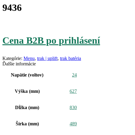
9436
Cena B2B po prihlásení
Kategórie:
Menu
,
trak | uplift
,
trak batéria
Ďalšie informácie
Napätie (voltov)
24
Výška (mm)
627
Dĺžka (mm)
830
Šírka (mm)
489