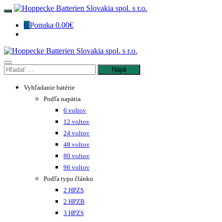
Preskočiť
na
0
Ponuka
0.00€
obsah
Hľadať:
Vyhľadanie batérie
Podľa napätia
6 voltov
12 voltov
24 voltov
48 voltov
80 voltov
96 voltov
Podľa typu článku
2 HPZS
2 HPZB
3 HPZS