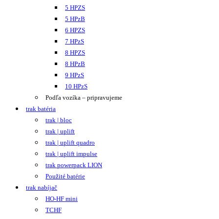
5 HPZS
5 HPzB
6 HPZS
7 HPzS
8 HPZS
8 HPzB
9 HPzS
10 HPzS
Podľa vozíka – pripravujeme
trak batéria
trak | bloc
trak | uplift
trak | uplift quadro
trak | uplift impulse
trak powerpack LION
Použité batérie
trak nabíjač
HO-HF mini
TCHF