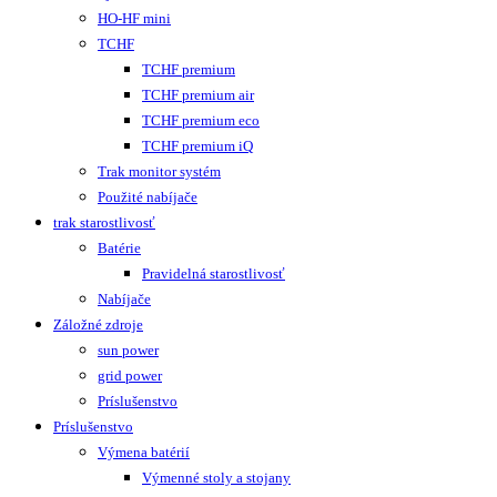
HO-HF mini
TCHF
TCHF premium
TCHF premium air
TCHF premium eco
TCHF premium iQ
Trak monitor systém
Použité nabíjače
trak starostlivosť
Batérie
Pravidelná starostlivosť
Nabíjače
Záložné zdroje
sun power
grid power
Príslušenstvo
Príslušenstvo
Výmena batérií
Výmenné stoly a stojany