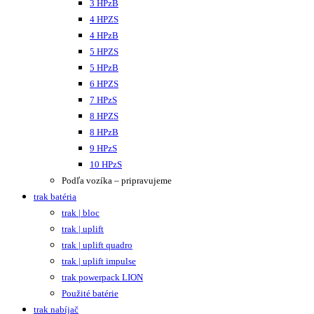
3 HPzB
4 HPZS
4 HPzB
5 HPZS
5 HPzB
6 HPZS
7 HPzS
8 HPZS
8 HPzB
9 HPzS
10 HPzS
Podľa vozíka – pripravujeme
trak batéria
trak | bloc
trak | uplift
trak | uplift quadro
trak | uplift impulse
trak powerpack LION
Použité batérie
trak nabíjač