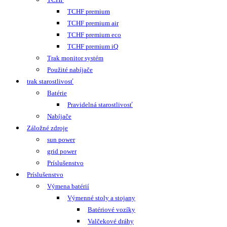
TCHF premium
TCHF premium air
TCHF premium eco
TCHF premium iQ
Trak monitor systém
Použité nabíjače
trak starostlivosť
Batérie
Pravidelná starostlivosť
Nabíjače
Záložné zdroje
sun power
grid power
Príslušenstvo
Príslušenstvo
Výmena batérií
Výmenné stoly a stojany
Batériové vozíky
Valčekové dráhy