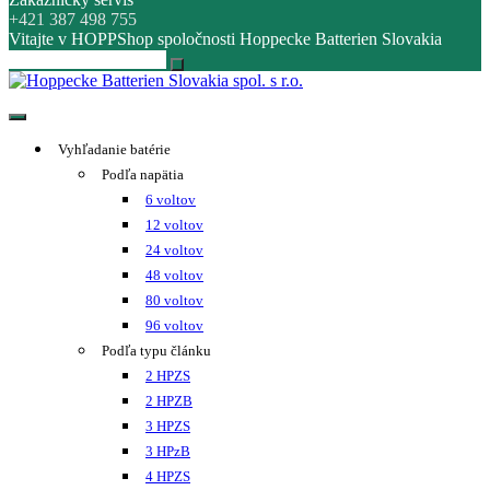
+421 387 498 755
Vitajte v HOPPShop spoločnosti Hoppecke Batterien Slovakia
Hoppecke Batterien Slovakia spol. s r.o.
Online B2B konfigurátor HOPPECKE
Vyhľadanie batérie
Podľa napätia
6 voltov
12 voltov
24 voltov
48 voltov
80 voltov
96 voltov
Podľa typu článku
2 HPZS
2 HPZB
3 HPZS
3 HPzB
4 HPZS