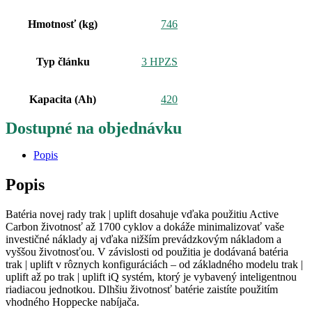
Hmotnosť (kg)
746
Typ článku
3 HPZS
Kapacita (Ah)
420
Dostupné na objednávku
Popis
Popis
Batéria novej rady trak | uplift dosahuje vďaka použitiu Active
Carbon životnosť až 1700 cyklov a dokáže minimalizovať vaše
investičné náklady aj vďaka nižším prevádzkovým nákladom a
vyššou životnosťou. V závislosti od použitia je dodávaná batéria
trak | uplift v rôznych konfiguráciách – od základného modelu trak |
uplift až po trak | uplift iQ systém, ktorý je vybavený inteligentnou
riadiacou jednotkou. Dlhšiu životnosť batérie zaistíte použitím
vhodného Hoppecke nabíjača.