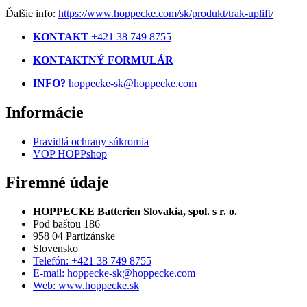
Ďalšie info:
https://www.hoppecke.com/sk/produkt/trak-uplift/
KONTAKT
+421 38 749 8755
KONTAKTNÝ FORMULÁR
INFO?
hoppecke-sk@hoppecke.com
Informácie
Pravidlá ochrany súkromia
VOP HOPPshop
Firemné údaje
HOPPECKE Batterien Slovakia, spol. s r. o.
Pod baštou 186
958 04 Partizánske
Slovensko
Telefón: +421 38 749 8755
E-mail: hoppecke-sk@hoppecke.com
Web: www.hoppecke.sk