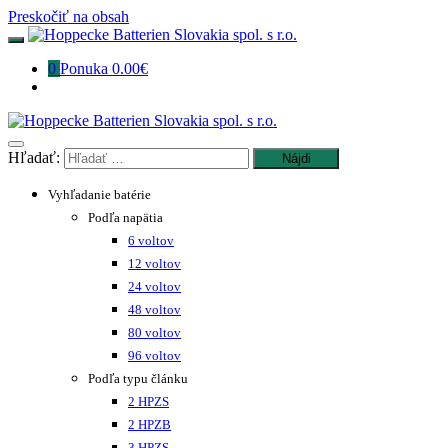
Preskočiť na obsah
0
Ponuka
0.00€
Hľadať:
Vyhľadanie batérie
Podľa napätia
6 voltov
12 voltov
24 voltov
48 voltov
80 voltov
96 voltov
Podľa typu článku
2 HPZS
2 HPZB
3 HPZS