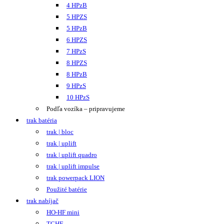
4 HPzB
5 HPZS
5 HPzB
6 HPZS
7 HPzS
8 HPZS
8 HPzB
9 HPzS
10 HPzS
Podľa vozíka – pripravujeme
trak batéria
trak | bloc
trak | uplift
trak | uplift quadro
trak | uplift impulse
trak powerpack LION
Použité batérie
trak nabíjač
HO-HF mini
TCHF