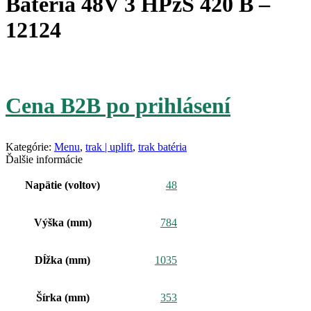
Batéria 48V 3 HPzS 420 B –
12124
Cena B2B po prihlásení
Kategórie:
Menu
,
trak | uplift
,
trak batéria
Ďalšie informácie
Napätie (voltov)
48
Výška (mm)
784
Dĺžka (mm)
1035
Šírka (mm)
353