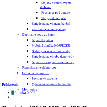
Stojany s valčekovými
dráhami
Podstavce pod batérie
Stoly pod nabíjače
Zariadenia na výmenu batérií
Závesné výmenné systémy
Dopĺňanie vody do batéri
AquaFill systém
Mobilná plnička HOPPECKE
Nádoby na skladovanie vody
Zariadenia na výrobu demi vody
AquaCheck signalizátor hladiny
Premiešavanie elektrolytu
Ochranné vybavenie
Povinné vybavenie
Vybavenie nabíjacieho miesta
Prihlásenie
Monitoring
0
Ponuka
0.00€