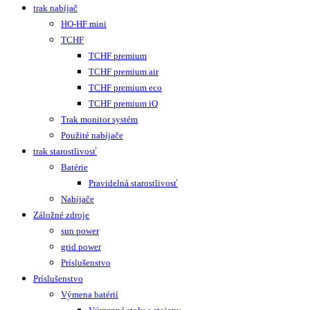
trak nabíjač
HO-HF mini
TCHF
TCHF premium
TCHF premium air
TCHF premium eco
TCHF premium iQ
Trak monitor systém
Použité nabíjače
trak starostlivosť
Batérie
Pravidelná starostlivosť
Nabíjače
Záložné zdroje
sun power
grid power
Príslušenstvo
Príslušenstvo
Výmena batérií