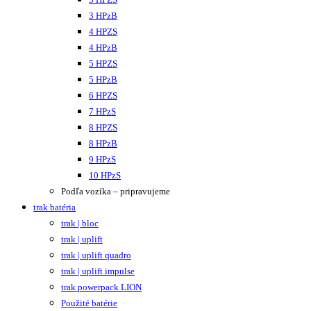
3 HPzB
4 HPZS
4 HPzB
5 HPZS
5 HPzB
6 HPZS
7 HPzS
8 HPZS
8 HPzB
9 HPzS
10 HPzS
Podľa vozíka – pripravujeme
trak batéria
trak | bloc
trak | uplift
trak | uplift quadro
trak | uplift impulse
trak powerpack LION
Použité batérie