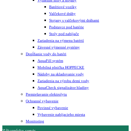
Výmenné stoly a stojany
Batériové vozíky
Valčekové dráhy
Stojany s valčekovými dráhami
Podstavce pod batérie
Stoly pod nabíjače
Zariadenia na výmenu batérií
Závesné výmenné systémy
Dopĺňanie vody do batéri
AquaFill systém
Mobilná plnička HOPPECKE
Nádoby na skladovanie vody
Zariadenia na výrobu demi vody
AquaCheck signalizátor hladiny
Premiešavanie elektrolytu
Ochranné vybavenie
Povinné vybavenie
Vybavenie nabíjacieho miesta
Monitoring
Zákaznícky servis