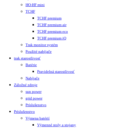
HO-HF mini
TCHF
TCHF premium
TCHF premium air
TCHF premium eco
TCHF premium iQ
Trak monitor systém
Použité nabíjače
trak starostlivosť
Batérie
Pravidelná starostlivosť
Nabíjače
Záložné zdroje
sun power
grid power
Príslušenstvo
Príslušenstvo
Výmena batérií
Výmenné stoly a stojany