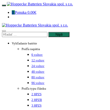
Preskočiť
na
0
Ponuka
0.00€
obsah
Hľadať:
Vyhľadanie batérie
Podľa napätia
6 voltov
12 voltov
24 voltov
48 voltov
80 voltov
96 voltov
Podľa typu článku
2 HPZS
2 HPZB
3 HPZS