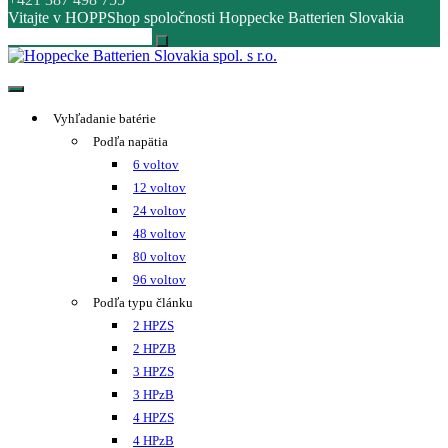
Vitajte v HOPPShop spoločnosti Hoppecke Batterien Slovakia
Hoppecke Batterien Slovakia spol. s r.o.
Online B2B konfigurátor HOPPECKE
Vyhľadanie batérie
Podľa napätia
6 voltov
12 voltov
24 voltov
48 voltov
80 voltov
96 voltov
Podľa typu článku
2 HPZS
2 HPZB
3 HPZS
3 HPzB
4 HPZS
4 HPzB