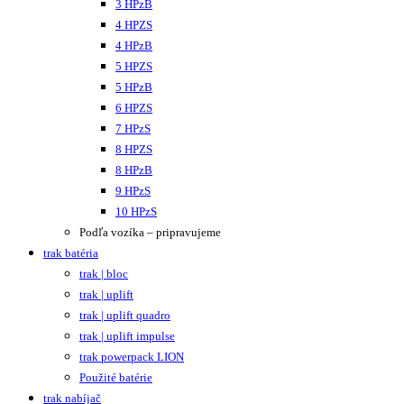
3 HPzB
4 HPZS
4 HPzB
5 HPZS
5 HPzB
6 HPZS
7 HPzS
8 HPZS
8 HPzB
9 HPzS
10 HPzS
Podľa vozíka – pripravujeme
trak batéria
trak | bloc
trak | uplift
trak | uplift quadro
trak | uplift impulse
trak powerpack LION
Použité batérie
trak nabíjač