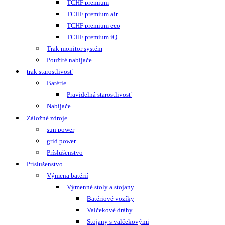
TCHF premium
TCHF premium air
TCHF premium eco
TCHF premium iQ
Trak monitor systém
Použité nabíjače
trak starostlivosť
Batérie
Pravidelná starostlivosť
Nabíjače
Záložné zdroje
sun power
grid power
Príslušenstvo
Príslušenstvo
Výmena batérií
Výmenné stoly a stojany
Batériové vozíky
Valčekové dráhy
Stojany s valčekovými