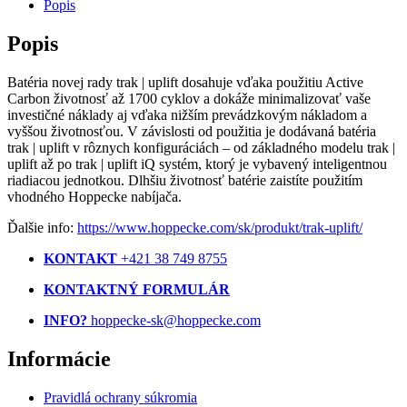
Popis
Popis
Batéria novej rady trak | uplift dosahuje vďaka použitiu Active
Carbon životnosť až 1700 cyklov a dokáže minimalizovať vaše
investičné náklady aj vďaka nižším prevádzkovým nákladom a
vyššou životnosťou. V závislosti od použitia je dodávaná batéria
trak | uplift v rôznych konfiguráciách – od základného modelu trak |
uplift až po trak | uplift iQ systém, ktorý je vybavený inteligentnou
riadiacou jednotkou. Dlhšiu životnosť batérie zaistíte použitím
vhodného Hoppecke nabíjača.
Ďalšie info:
https://www.hoppecke.com/sk/produkt/trak-uplift/
KONTAKT
+421 38 749 8755
KONTAKTNÝ FORMULÁR
INFO?
hoppecke-sk@hoppecke.com
Informácie
Pravidlá ochrany súkromia