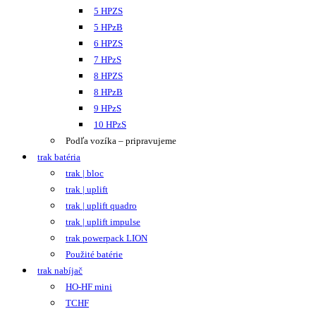
5 HPZS
5 HPzB
6 HPZS
7 HPzS
8 HPZS
8 HPzB
9 HPzS
10 HPzS
Podľa vozíka – pripravujeme
trak batéria
trak | bloc
trak | uplift
trak | uplift quadro
trak | uplift impulse
trak powerpack LION
Použité batérie
trak nabíjač
HO-HF mini
TCHF