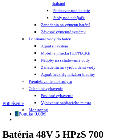
dráhami
Podstavce pod batérie
Stoly pod nabíjače
Zariadenia na výmenu batérií
Závesné výmenné systémy
Dopĺňanie vody do batéri
AquaFill systém
Mobilná plnička HOPPECKE
Nádoby na skladovanie vody
Zariadenia na výrobu demi vody
AquaCheck signalizátor hladiny
Premiešavanie elektrolytu
Ochranné vybavenie
Povinné vybavenie
Vybavenie nabíjacieho miesta
Prihlásenie
Monitoring
0
Ponuka
0.00€
Batéria 48V 5 HPzS 700