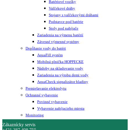
Batériové vozíky
Valčekové dráhy
Stojany s valčekovými dráhami
Podstavce pod batérie
Stoly pod nabíjače
Zariadenia na výmenu batérií
Závesné výmenné systémy
Dopĺňanie vody do batéri
AquaFill systém
Mobilná plnička HOPPECKE
Nádoby na skladovanie vody
Zariadenia na výrobu demi vody
AquaCheck signalizátor hladiny
Premiešavanie elektrolytu
Ochranné vybavenie
Povinné vybavenie
Vybavenie nabíjacieho miesta
Monitoring
Zákaznícky servis
+421 387 498 755