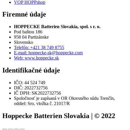
VOP HOPPshop
Firemné údaje
HOPPECKE Batterien Slovakia, spol. s r. o.
Pod baštou 186
958 04 Partizánske
Slovensko
Telefón: +421 38 749 8755
E-mail: hoppecke-sk@hoppecke.com
Web: www.hoppecke.sk
Identifikačné údaje
IČO: 44 524 749
DIČ: 2022732756
IČ DPH: SK2022732756
Spoločnosť je zapísaná v OR Okresného súdu Trenčín,
oddiel: Sro, vložka č. 21017/R
Hoppecke Batterien Slovakia | © 2022