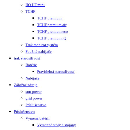
HO-HF mini
TCHF
TCHF premium
TCHF premium air
TCHF premium eco
TCHF premium iQ
Trak monitor systém
Použité nabíjače
trak starostlivosť
Batérie
Pravidelná starostlivosť
Nabíjače
Záložné zdroje
sun power
grid power
Príslušenstvo
Príslušenstvo
Výmena batérií
Výmenné stoly a stojany