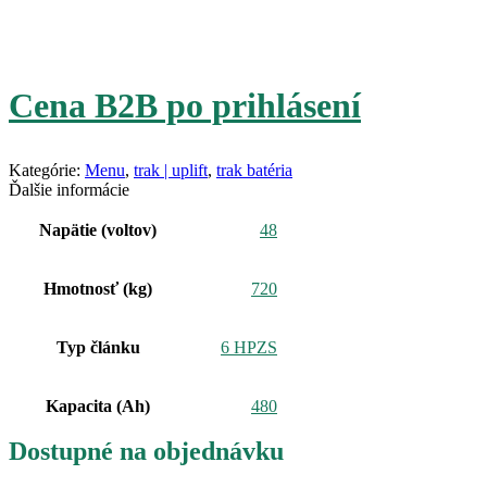
Cena B2B po prihlásení
Kategórie:
Menu
,
trak | uplift
,
trak batéria
Ďalšie informácie
Napätie (voltov)
48
Hmotnosť (kg)
720
Typ článku
6 HPZS
Kapacita (Ah)
480
Dostupné na objednávku