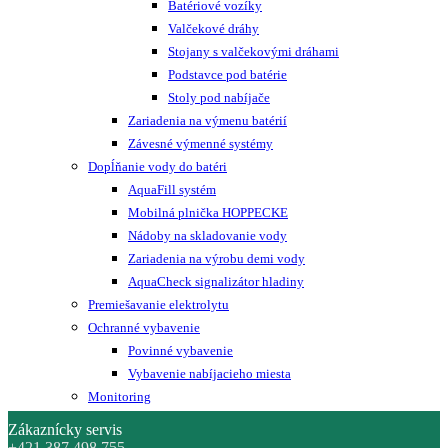
Batériové vozíky
Valčekové dráhy
Stojany s valčekovými dráhami
Podstavce pod batérie
Stoly pod nabíjače
Zariadenia na výmenu batérií
Závesné výmenné systémy
Dopĺňanie vody do batéri
AquaFill systém
Mobilná plnička HOPPECKE
Nádoby na skladovanie vody
Zariadenia na výrobu demi vody
AquaCheck signalizátor hladiny
Premiešavanie elektrolytu
Ochranné vybavenie
Povinné vybavenie
Vybavenie nabíjacieho miesta
Monitoring
Zákaznícky servis
+421 387 498 755