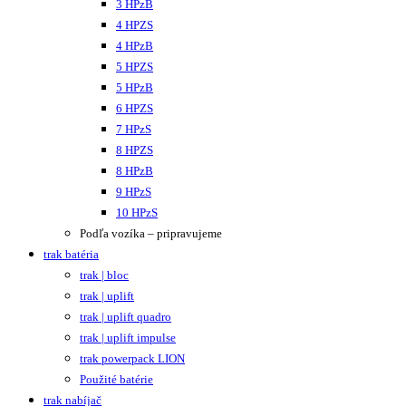
3 HPzB
4 HPZS
4 HPzB
5 HPZS
5 HPzB
6 HPZS
7 HPzS
8 HPZS
8 HPzB
9 HPzS
10 HPzS
Podľa vozíka – pripravujeme
trak batéria
trak | bloc
trak | uplift
trak | uplift quadro
trak | uplift impulse
trak powerpack LION
Použité batérie
trak nabíjač