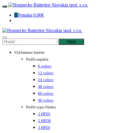
0
Ponuka
0.00€
Vyhľadanie batérie
Podľa napätia
6 voltov
12 voltov
24 voltov
48 voltov
80 voltov
96 voltov
Podľa typu článku
2 HPZS
2 HPZB
3 HPZS