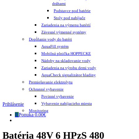
dráhami
Podstavce pod batérie
Stoly pod nabíjače
Zariadenia na výmenu batérií
Závesné výmenné systémy
Dopĺňanie vody do batéri
AquaFill systém
Mobilná plnička HOPPECKE
Nádoby na skladovanie vody
Zariadenia na výrobu demi vody
AquaCheck signalizátor hladiny
Premiešavanie elektrolytu
Ochranné vybavenie
Povinné vybavenie
Vybavenie nabíjacieho miesta
Prihlásenie
Monitoring
0
Ponuka
0.00€
Batéria 48V 6 HPzS 480