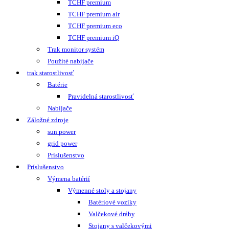
TCHF premium
TCHF premium air
TCHF premium eco
TCHF premium iQ
Trak monitor systém
Použité nabíjače
trak starostlivosť
Batérie
Pravidelná starostlivosť
Nabíjače
Záložné zdroje
sun power
grid power
Príslušenstvo
Príslušenstvo
Výmena batérií
Výmenné stoly a stojany
Batériové vozíky
Valčekové dráhy
Stojany s valčekovými