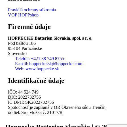
Pravidlá ochrany súkromia
VOP HOPPshop
Firemné údaje
HOPPECKE Batterien Slovakia, spol. s r. o.
Pod baštou 186
958 04 Partizánske
Slovensko
Telefón: +421 38 749 8755
E-mail: hoppecke-sk@hoppecke.com
Web: www.hoppecke.sk
Identifikačné údaje
IČO: 44 524 749
DIČ: 2022732756
IČ DPH: SK2022732756
Spoločnosť je zapísaná v OR Okresného súdu Trenčín,
oddiel: Sro, vložka č. 21017/R
Hoppecke Batterien Slovakia | © 2022