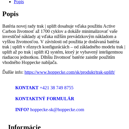
Popis
Popis
Batéria novej rady trak | uplift dosahuje vďaka použitiu Active
Carbon životnosť až 1700 cyklov a dokáže minimalizovať vaše
investičné náklady aj vďaka nižším prevádzkovým nákladom a
vyššou životnosťou. V závislosti od použitia je dodávaná batéria
trak | uplift v rôznych konfiguráciách – od základného modelu trak |
uplift až po trak | uplift iQ systém, ktorý je vybavený inteligentnou
riadiacou jednotkou. Dlhšiu životnosť batérie zaistíte použitím
vhodného Hoppecke nabíjača.
Ďalšie info:
https://www.hoppecke.com/sk/produkt/trak-uplift/
KONTAKT
+421 38 749 8755
KONTAKTNÝ FORMULÁR
INFO?
hoppecke-sk@hoppecke.com
Informácie