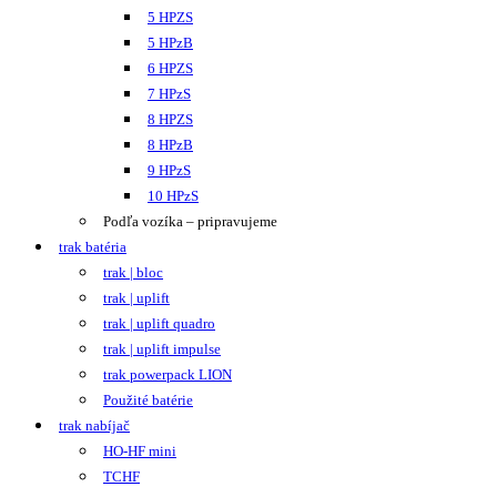
5 HPZS
5 HPzB
6 HPZS
7 HPzS
8 HPZS
8 HPzB
9 HPzS
10 HPzS
Podľa vozíka – pripravujeme
trak batéria
trak | bloc
trak | uplift
trak | uplift quadro
trak | uplift impulse
trak powerpack LION
Použité batérie
trak nabíjač
HO-HF mini
TCHF