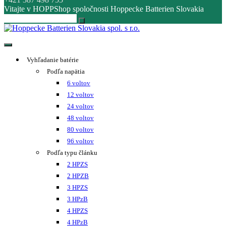
Vitajte v HOPPShop spoločnosti Hoppecke Batterien Slovakia
Hoppecke Batterien Slovakia spol. s r.o.
Online B2B konfigurátor HOPPECKE
Vyhľadanie batérie
Podľa napätia
6 voltov
12 voltov
24 voltov
48 voltov
80 voltov
96 voltov
Podľa typu článku
2 HPZS
2 HPZB
3 HPZS
3 HPzB
4 HPZS
4 HPzB