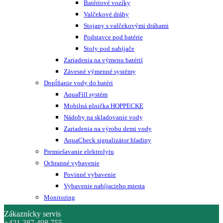
Batériové vozíky
Valčekové dráhy
Stojany s valčekovými dráhami
Podstavce pod batérie
Stoly pod nabíjače
Zariadenia na výmenu batérií
Závesné výmenné systémy
Dopĺňanie vody do batéri
AquaFill systém
Mobilná plnička HOPPECKE
Nádoby na skladovanie vody
Zariadenia na výrobu demi vody
AquaCheck signalizátor hladiny
Premiešavanie elektrolytu
Ochranné vybavenie
Povinné vybavenie
Vybavenie nabíjacieho miesta
Monitoring
Zákaznícky servis
+421 387 498 755