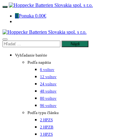
Preskočiť
na
0
Ponuka
0.00€
obsah
Hľadať:
Vyhľadanie batérie
Podľa napätia
6 voltov
12 voltov
24 voltov
48 voltov
80 voltov
96 voltov
Podľa typu článku
2 HPZS
2 HPZB
3 HPZS