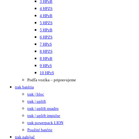
3 HPzB
4 HPZS
4 HPzB
5 HPZS
5 HPzB
6 HPZS
7 HPzS
8 HPZS
8 HPzB
9 HPzS
10 HPzS
Podľa vozíka – pripravujeme
trak batéria
trak | bloc
trak | uplift
trak | uplift quadro
trak | uplift impulse
trak powerpack LION
Použité batérie
trak nabíjač