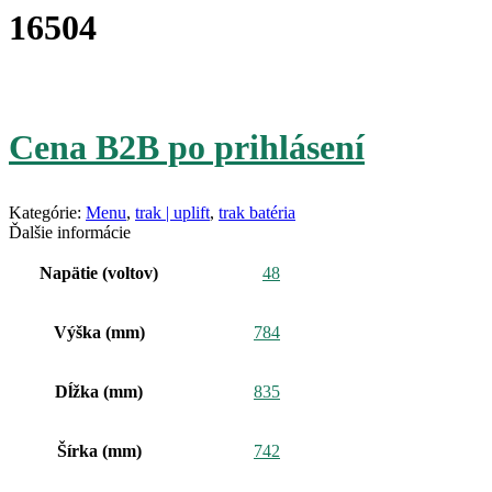
16504
Cena B2B po prihlásení
Kategórie:
Menu
,
trak | uplift
,
trak batéria
Ďalšie informácie
Napätie (voltov)
48
Výška (mm)
784
Dĺžka (mm)
835
Šírka (mm)
742