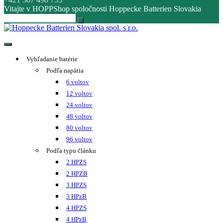
Vitajte v HOPPShop spoločnosti Hoppecke Batterien Slovakia
Hoppecke Batterien Slovakia spol. s r.o.
Online B2B konfigurátor HOPPECKE
Vyhľadanie batérie
Podľa napätia
6 voltov
12 voltov
24 voltov
48 voltov
80 voltov
96 voltov
Podľa typu článku
2 HPZS
2 HPZB
3 HPZS
3 HPzB
4 HPZS
4 HPzB