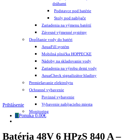
dráhami
Podstavce pod batérie
Stoly pod nabíjače
Zariadenia na výmenu batérií
Závesné výmenné systémy
Dopĺňanie vody do batéri
AquaFill systém
Mobilná plnička HOPPECKE
Nádoby na skladovanie vody
Zariadenia na výrobu demi vody
AquaCheck signalizátor hladiny
Premiešavanie elektrolytu
Ochranné vybavenie
Povinné vybavenie
Vybavenie nabíjacieho miesta
Prihlásenie
Monitoring
0
Ponuka
0.00€
Batéria 48V 6 HPzS 840 A –