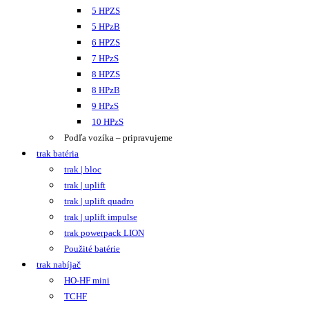
5 HPZS
5 HPzB
6 HPZS
7 HPzS
8 HPZS
8 HPzB
9 HPzS
10 HPzS
Podľa vozíka – pripravujeme
trak batéria
trak | bloc
trak | uplift
trak | uplift quadro
trak | uplift impulse
trak powerpack LION
Použité batérie
trak nabíjač
HO-HF mini
TCHF