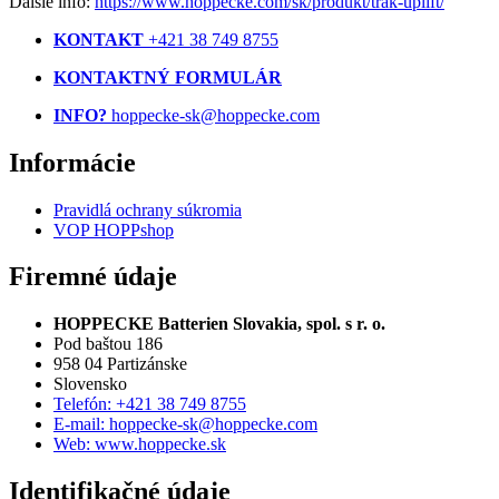
Ďalšie info:
https://www.hoppecke.com/sk/produkt/trak-uplift/
KONTAKT
+421 38 749 8755
KONTAKTNÝ FORMULÁR
INFO?
hoppecke-sk@hoppecke.com
Informácie
Pravidlá ochrany súkromia
VOP HOPPshop
Firemné údaje
HOPPECKE Batterien Slovakia, spol. s r. o.
Pod baštou 186
958 04 Partizánske
Slovensko
Telefón: +421 38 749 8755
E-mail: hoppecke-sk@hoppecke.com
Web: www.hoppecke.sk
Identifikačné údaje