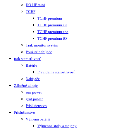
HO-HF mini
TCHF
TCHF premium
TCHF premium air
TCHF premium eco
TCHF premium iQ
Trak monitor systém
Použité nabíjače
trak starostlivosť
Batérie
Pravidelná starostlivosť
Nabíjače
Záložné zdroje
sun power
grid power
Príslušenstvo
Príslušenstvo
Výmena batérií
Výmenné stoly a stojany