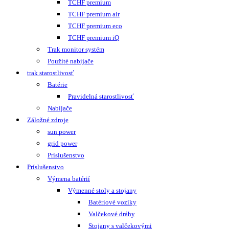
TCHF premium
TCHF premium air
TCHF premium eco
TCHF premium iQ
Trak monitor systém
Použité nabíjače
trak starostlivosť
Batérie
Pravidelná starostlivosť
Nabíjače
Záložné zdroje
sun power
grid power
Príslušenstvo
Príslušenstvo
Výmena batérií
Výmenné stoly a stojany
Batériové vozíky
Valčekové dráhy
Stojany s valčekovými