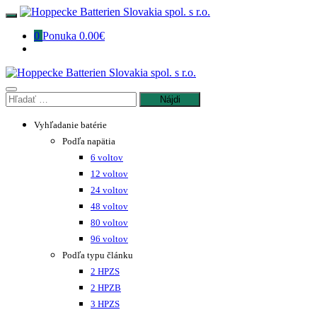
Preskočiť
na
0
Ponuka
0.00€
obsah
Hľadať:
Vyhľadanie batérie
trak batéria
trak nabíjač
trak starostlivosť
Záložné zdroje
Príslušenstvo
Zákaznícky servis