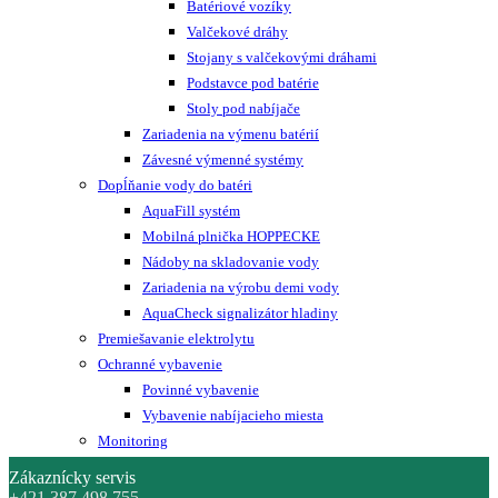
TCHF premium
TCHF premium air
TCHF premium eco
TCHF premium iQ
Trak monitor systém
Použité nabíjače
trak starostlivosť
Batérie
Pravidelná starostlivosť
Nabíjače
Záložné zdroje
sun power
grid power
Príslušenstvo
Príslušenstvo
Výmena batérií
Výmenné stoly a stojany
Batériové vozíky
Valčekové dráhy
Stojany s valčekovými