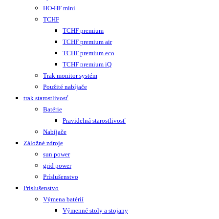
5 HPZS
5 HPzB
6 HPZS
7 HPzS
8 HPZS
8 HPzB
9 HPzS
10 HPzS
Podľa vozíka – pripravujeme
trak batéria
trak | bloc
trak | uplift
trak | uplift quadro
trak | uplift impulse
trak powerpack LION
Použité batérie
trak nabíjač
HO-HF mini
TCHF