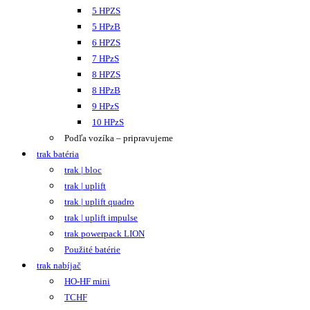
Cena B2B po prihlásení
Kategórie:
Menu
,
trak | uplift
,
trak batéria
Ďalšie informácie
Napätie (voltov)
48
Výška (mm)
590
Dĺžka (mm)
654
Šírka (mm)
888
Hmotnosť (kg)
895