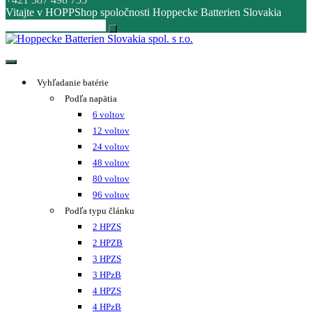
dráhami
Podstavce pod batérie
Stoly pod nabíjače
Zariadenia na výmenu batérií
Závesné výmenné systémy
Dopĺňanie vody do batéri
AquaFill systém
Mobilná plnička HOPPECKE
Nádoby na skladovanie vody
Zariadenia na výrobu demi vody
AquaCheck signalizátor hladiny
Premiešavanie elektrolytu
Ochranné vybavenie
Povinné vybavenie
Vybavenie nabíjacieho miesta
Prihlásenie
Monitoring
0
Ponuka
0.00€
Batéria 48V 8 HPzB 600 – A