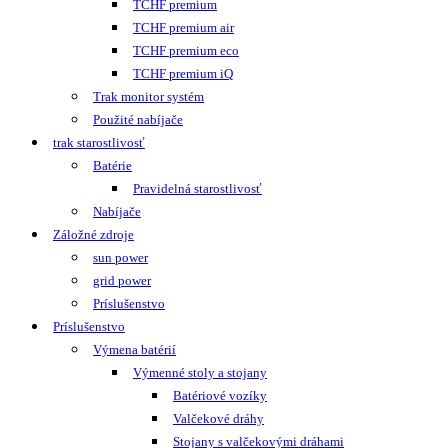
TCHF premium
TCHF premium air
TCHF premium eco
TCHF premium iQ
Trak monitor systém
Použité nabíjače
trak starostlivosť
Batérie
Pravidelná starostlivosť
Nabíjače
Záložné zdroje
sun power
grid power
Príslušenstvo
Príslušenstvo
Výmena batérií
Výmenné stoly a stojany
Batériové vozíky
Valčekové dráhy
Stojany s valčekovými dráhami