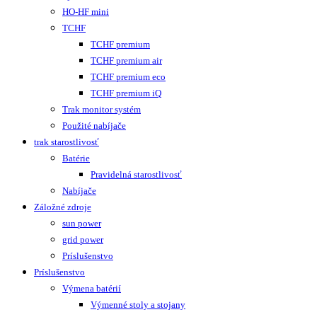
HO-HF mini
TCHF
TCHF premium
TCHF premium air
TCHF premium eco
TCHF premium iQ
Trak monitor systém
Použité nabíjače
trak starostlivosť
Batérie
Pravidelná starostlivosť
Nabíjače
Záložné zdroje
sun power
grid power
Príslušenstvo
Príslušenstvo
Výmena batérií
Výmenné stoly a stojany