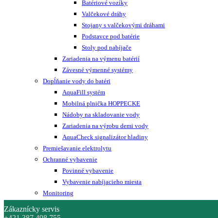
Batériové vozíky
Valčekové dráhy
Stojany s valčekovými dráhami
Podstavce pod batérie
Stoly pod nabíjače
Zariadenia na výmenu batérií
Závesné výmenné systémy
Dopĺňanie vody do batéri
AquaFill systém
Mobilná plnička HOPPECKE
Nádoby na skladovanie vody
Zariadenia na výrobu demi vody
AquaCheck signalizátor hladiny
Premiešavanie elektrolytu
Ochranné vybavenie
Povinné vybavenie
Vybavenie nabíjacieho miesta
Monitoring
Zákaznícky servis
+421 387 498 755