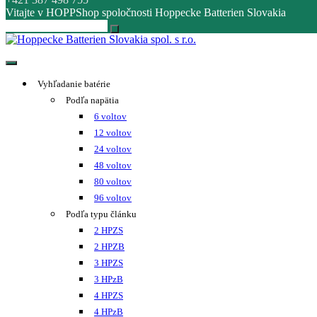
Vitajte v HOPPShop spoločnosti Hoppecke Batterien Slovakia
Hoppecke Batterien Slovakia spol. s r.o.
Online B2B konfigurátor HOPPECKE
Vyhľadanie batérie
Podľa napätia
6 voltov
12 voltov
24 voltov
48 voltov
80 voltov
96 voltov
Podľa typu článku
2 HPZS
2 HPZB
3 HPZS
3 HPzB
4 HPZS
4 HPzB