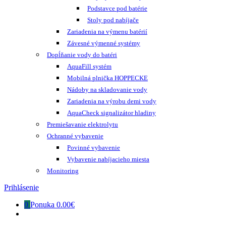
Podstavce pod batérie
Stoly pod nabíjače
Zariadenia na výmenu batérií
Závesné výmenné systémy
Dopĺňanie vody do batéri
AquaFill systém
Mobilná plnička HOPPECKE
Nádoby na skladovanie vody
Zariadenia na výrobu demi vody
AquaCheck signalizátor hladiny
Premiešavanie elektrolytu
Ochranné vybavenie
Povinné vybavenie
Vybavenie nabíjacieho miesta
Monitoring
Prihlásenie
0
Ponuka
0.00€