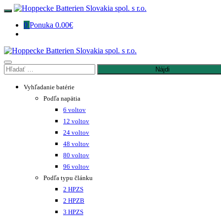
Preskočiť
na
0
Ponuka
0.00€
obsah
Hľadať:
Vyhľadanie batérie
Podľa napätia
6 voltov
12 voltov
24 voltov
48 voltov
80 voltov
96 voltov
Podľa typu článku
2 HPZS
2 HPZB
3 HPZS