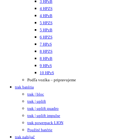
3 HPzB
4 HPZS
4 HPzB
5 HPZS
5 HPzB
6 HPZS
7 HPzS
8 HPZS
8 HPzB
9 HPzS
10 HPzS
Podľa vozíka – pripravujeme
trak batéria
trak | bloc
trak | uplift
trak | uplift quadro
trak | uplift impulse
trak powerpack LION
Použité batérie
trak nabíjač