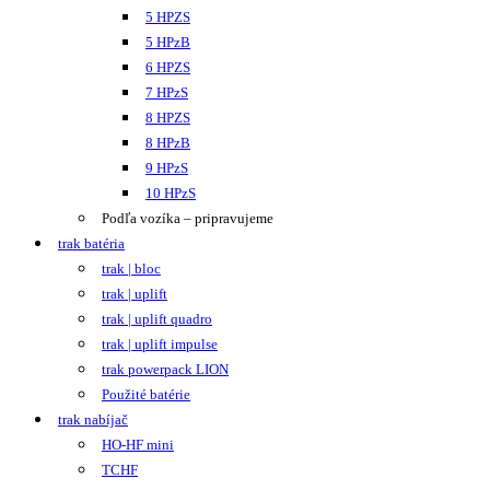
5 HPZS
5 HPzB
6 HPZS
7 HPzS
8 HPZS
8 HPzB
9 HPzS
10 HPzS
Podľa vozíka – pripravujeme
trak batéria
trak | bloc
trak | uplift
trak | uplift quadro
trak | uplift impulse
trak powerpack LION
Použité batérie
trak nabíjač
HO-HF mini
TCHF