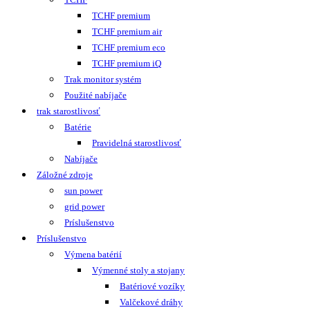
TCHF premium
TCHF premium air
TCHF premium eco
TCHF premium iQ
Trak monitor systém
Použité nabíjače
trak starostlivosť
Batérie
Pravidelná starostlivosť
Nabíjače
Záložné zdroje
sun power
grid power
Príslušenstvo
Príslušenstvo
Výmena batérií
Výmenné stoly a stojany
Batériové vozíky
Valčekové dráhy