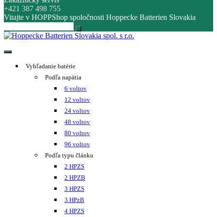
+421 387 498 755
Vitajte v HOPPShop spoločnosti Hoppecke Batterien Slovakia
Hoppecke Batterien Slovakia spol. s r.o.
Online B2B konfigurátor HOPPECKE
Vyhľadanie batérie
Podľa napätia
6 voltov
12 voltov
24 voltov
48 voltov
80 voltov
96 voltov
Podľa typu článku
2 HPZS
2 HPZB
3 HPZS
3 HPzB
4 HPZS