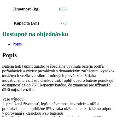
Hmotnosť (kg)
1863
Kapacita (Ah)
775
Dostupné na objednávku
Popis
Popis
Batéria trak | uplift quadro je špeciálne vyvinutá batéria podľa
požiadaviek a výziev prevádzok s dynamickým zaťažením, vysoko-
tonážnych vozíkov a silno-prúdových prevádzok. Vďaka
inovatívnemu vzhľadu článkov trak | uplift quadro batérie ponúkajú
dostupnosť až do 75% kapacity batérie, čo znamená pre užívateľa
dlhší nájazd vozíka.
Vaše výhody:
1. predĺžená životnosť, lepšia návratnosť investície – nižšia
produkcia tepla o prbližne 8% vďaka nižšiemu elektrickému odporu
v porovnaní s klasickou PzS batériou