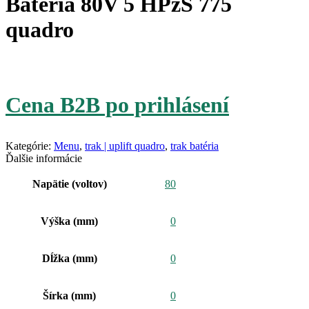
Batéria 80V 5 HPzS 775
quadro
Cena B2B po prihlásení
Kategórie:
Menu
,
trak | uplift quadro
,
trak batéria
Ďalšie informácie
Napätie (voltov)
80
Výška (mm)
0
Dĺžka (mm)
0
Šírka (mm)
0