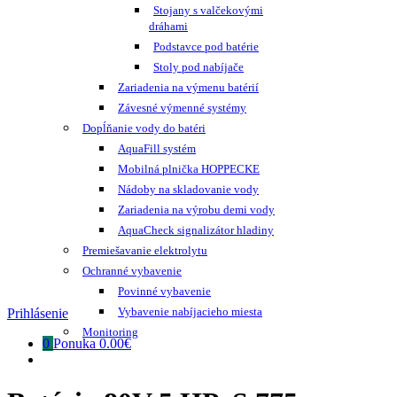
Stojany s valčekovými
dráhami
Podstavce pod batérie
Stoly pod nabíjače
Zariadenia na výmenu batérií
Závesné výmenné systémy
Dopĺňanie vody do batéri
AquaFill systém
Mobilná plnička HOPPECKE
Nádoby na skladovanie vody
Zariadenia na výrobu demi vody
AquaCheck signalizátor hladiny
Premiešavanie elektrolytu
Ochranné vybavenie
Povinné vybavenie
Vybavenie nabíjacieho miesta
Prihlásenie
Monitoring
0
Ponuka
0.00€