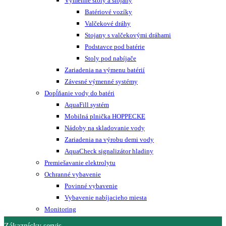
Výmenné stoly a stojany
Batériové vozíky
Valčekové dráhy
Stojany s valčekovými dráhami
Podstavce pod batérie
Stoly pod nabíjače
Zariadenia na výmenu batérií
Závesné výmenné systémy
Dopĺňanie vody do batéri
AquaFill systém
Mobilná plnička HOPPECKE
Nádoby na skladovanie vody
Zariadenia na výrobu demi vody
AquaCheck signalizátor hladiny
Premiešavanie elektrolytu
Ochranné vybavenie
Povinné vybavenie
Vybavenie nabíjacieho miesta
Monitoring
Zákaznícky servis