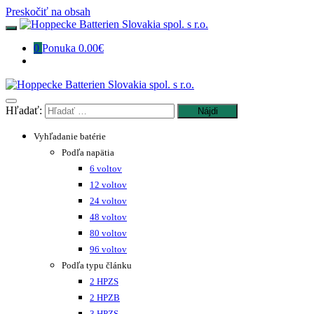
Preskočiť na obsah
0
Ponuka
0.00€
Hľadať:
Vyhľadanie batérie
Podľa napätia
6 voltov
12 voltov
24 voltov
48 voltov
80 voltov
96 voltov
Podľa typu článku
2 HPZS
2 HPZB
3 HPZS