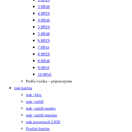
3 HPzB
4 HPZS
4 HPzB
5 HPZS
5 HPzB
6 HPZS
7 HPzS
8 HPZS
8 HPzB
9 HPzS
10 HPzS
Podľa vozíka – pripravujeme
trak batéria
trak | bloc
trak | uplift
trak | uplift quadro
trak | uplift impulse
trak powerpack LION
Použité batérie