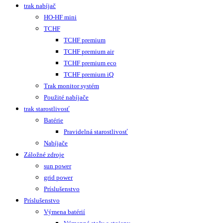
trak nabíjač
HO-HF mini
TCHF
TCHF premium
TCHF premium air
TCHF premium eco
TCHF premium iQ
Trak monitor systém
Použité nabíjače
trak starostlivosť
Batérie
Pravidelná starostlivosť
Nabíjače
Záložné zdroje
sun power
grid power
Príslušenstvo
Príslušenstvo
Výmena batérií