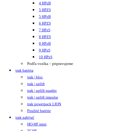
4 HPzB
5 HPZS
5 HPzB
6 HPZS
7 HPzS
8 HPZS
8 HPzB
9 HPzS
10 HPzS
Podľa vozíka – pripravujeme
trak batéria
trak | bloc
trak | uplift
trak | uplift quadro
trak | uplift impulse
trak powerpack LION
Použité batérie
trak nabíjač
HO-HF mini
TCHF