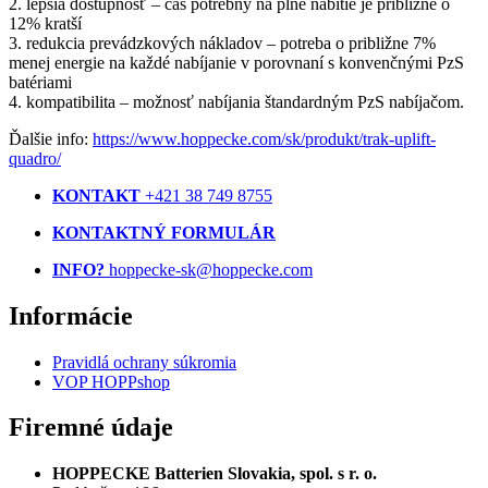
2. lepšia dostupnosť – čas potrebný na plné nabitie je približne o
12% kratší
3. redukcia prevádzkových nákladov – potreba o približne 7%
menej energie na každé nabíjanie v porovnaní s konvenčnými PzS
batériami
4. kompatibilita – možnosť nabíjania štandardným PzS nabíjačom.
Ďalšie info:
https://www.hoppecke.com/sk/produkt/trak-uplift-
quadro/
KONTAKT
+421 38 749 8755
KONTAKTNÝ FORMULÁR
INFO?
hoppecke-sk@hoppecke.com
Informácie
Pravidlá ochrany súkromia
VOP HOPPshop
Firemné údaje
HOPPECKE Batterien Slovakia, spol. s r. o.