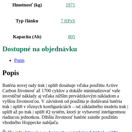
Hmotnosť (kg)
1971
Typ článku
7 HPzS
Kapacita (Ah)
805
Dostupné na objednávku
Popis
Popis
Batéria novej rady trak | uplift dosahuje vďaka použitiu Active
Carbon životnosť až 1700 cyklov a dokáže minimalizovať vaše
investičné náklady aj vďaka nižším prevádzkovým nákladom a
vyššou životnosťou. V závislosti od použitia je dodávaná batéria
trak | uplift v rôznych konfiguráciách – od základného modelu trak |
uplift až po trak | uplift iQ systém, ktorý je vybavený inteligentnou
riadiacou jednotkou. Dlhšiu životnosť batérie zaistíte použitím
vhodného Hoppecke nabíjača.