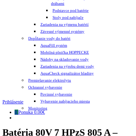
dráhami
Podstavce pod batérie
Stoly pod nabíjače
Zariadenia na výmenu batérií
Závesné výmenné systémy
Dopĺňanie vody do batéri
AquaFill systém
Mobilná plnička HOPPECKE
Nádoby na skladovanie vody
Zariadenia na výrobu demi vody
AquaCheck signalizátor hladiny
Premiešavanie elektrolytu
Ochranné vybavenie
Povinné vybavenie
Vybavenie nabíjacieho miesta
Prihlásenie
Monitoring
0
Ponuka
0.00€
Batéria 80V 7 HPzS 805 A –