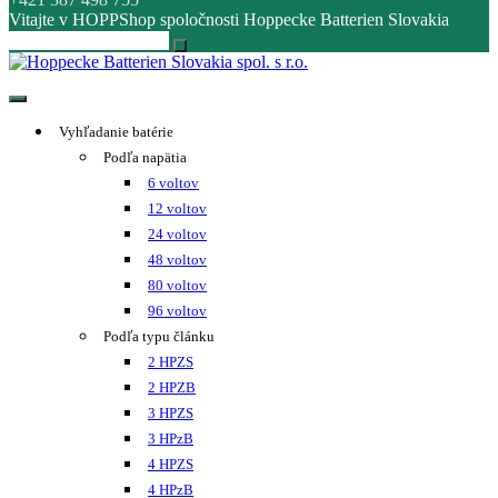
Vitajte v HOPPShop spoločnosti Hoppecke Batterien Slovakia
Hoppecke Batterien Slovakia spol. s r.o.
Online B2B konfigurátor HOPPECKE
Vyhľadanie batérie
Podľa napätia
6 voltov
12 voltov
24 voltov
48 voltov
80 voltov
96 voltov
Podľa typu článku
2 HPZS
2 HPZB
3 HPZS
3 HPzB
4 HPZS
4 HPzB