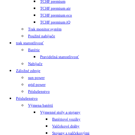
TCHF premium
TCHF premium air
TCHF premium eco
TCHF premium iQ
Trak monitor systém
Použité nabíjače
trak starostlivosť
Batérie
Pravidelná starostlivosť
Nabíjače
Záložné zdroje
sun power
grid power
Príslušenstvo
Príslušenstvo
Výmena batérií
Výmenné stoly a stojany
Batériové vozíky
Valčekové dráhy
Stojany s valčekovými