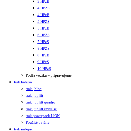
3 HPzB
4 HPZS
4 HPzB
5 HPZS
5 HPzB
6 HPZS
7 HPzS
8 HPZS
8 HPzB
9 HPzS
10 HPzS
Podľa vozíka – pripravujeme
trak batéria
trak | bloc
trak | uplift
trak | uplift quadro
trak | uplift impulse
trak powerpack LION
Použité batérie
trak nabíjač