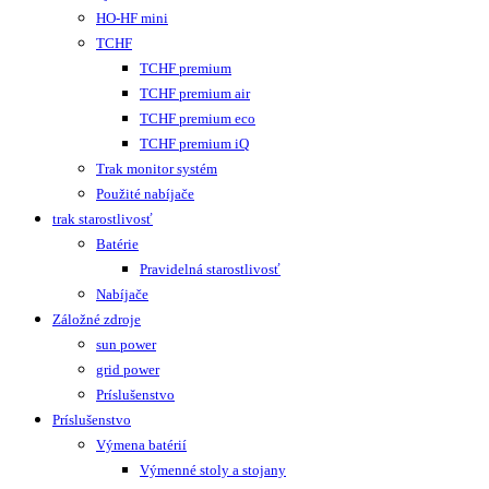
HO-HF mini
TCHF
TCHF premium
TCHF premium air
TCHF premium eco
TCHF premium iQ
Trak monitor systém
Použité nabíjače
trak starostlivosť
Batérie
Pravidelná starostlivosť
Nabíjače
Záložné zdroje
sun power
grid power
Príslušenstvo
Príslušenstvo
Výmena batérií
Výmenné stoly a stojany