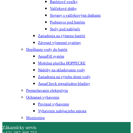
Batériové vozíky
Valčekové dráhy
Stojany s valčekovými dráhami
Podstavce pod batérie
Stoly pod nabíjače
Zariadenia na výmenu batérií
Závesné výmenné systémy
Dopĺňanie vody do batéri
AquaFill systém
Mobilná plnička HOPPECKE
Nádoby na skladovanie vody
Zariadenia na výrobu demi vody
AquaCheck signalizátor hladiny
Premiešavanie elektrolytu
Ochranné vybavenie
Povinné vybavenie
Vybavenie nabíjacieho miesta
Monitoring
Zákaznícky servis
+421 387 498 755