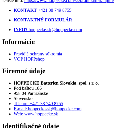
Ďalšie info:
https://www.hoppecke.com/sk/produkt/trak-uplift/
KONTAKT
+421 38 749 8755
KONTAKTNÝ FORMULÁR
INFO?
hoppecke-sk@hoppecke.com
Informácie
Pravidlá ochrany súkromia
VOP HOPPshop
Firemné údaje
HOPPECKE Batterien Slovakia, spol. s r. o.
Pod baštou 186
958 04 Partizánske
Slovensko
Telefón: +421 38 749 8755
E-mail: hoppecke-sk@hoppecke.com
Web: www.hoppecke.sk
Identifikačné údaje