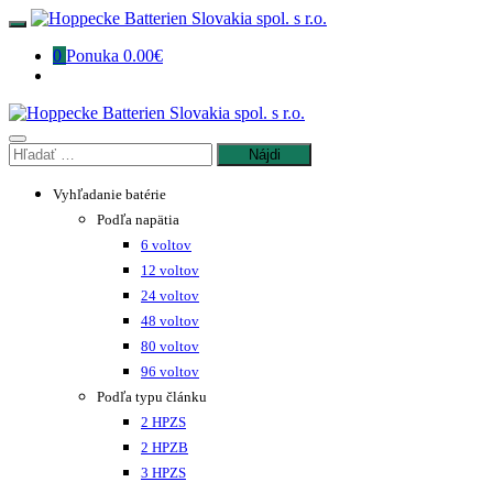
Preskočiť
na
0
Ponuka
0.00€
obsah
Hľadať:
Vyhľadanie batérie
Podľa napätia
6 voltov
12 voltov
24 voltov
48 voltov
80 voltov
96 voltov
Podľa typu článku
2 HPZS
2 HPZB
3 HPZS