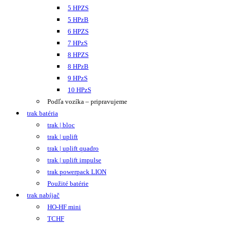
5 HPZS
5 HPzB
6 HPZS
7 HPzS
8 HPZS
8 HPzB
9 HPzS
10 HPzS
Podľa vozíka – pripravujeme
trak batéria
trak | bloc
trak | uplift
trak | uplift quadro
trak | uplift impulse
trak powerpack LION
Použité batérie
trak nabíjač
HO-HF mini
TCHF