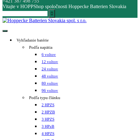
+421 387 498 755
Vitajte v HOPPShop spoločnosti Hoppecke Batterien Slovakia
Hoppecke Batterien Slovakia spol. s r.o.
Online B2B konfigurátor HOPPECKE
Vyhľadanie batérie
Podľa napätia
6 voltov
12 voltov
24 voltov
48 voltov
80 voltov
96 voltov
Podľa typu článku
2 HPZS
2 HPZB
3 HPZS
3 HPzB
4 HPZS