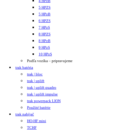
4 HPzB
5 HPZS
5 HPzB
6 HPZS
7 HPzS
8 HPZS
8 HPzB
9 HPzS
10 HPzS
Podľa vozíka – pripravujeme
trak batéria
trak | bloc
trak | uplift
trak | uplift quadro
trak | uplift impulse
trak powerpack LION
Použité batérie
trak nabíjač
HO-HF mini
TCHF