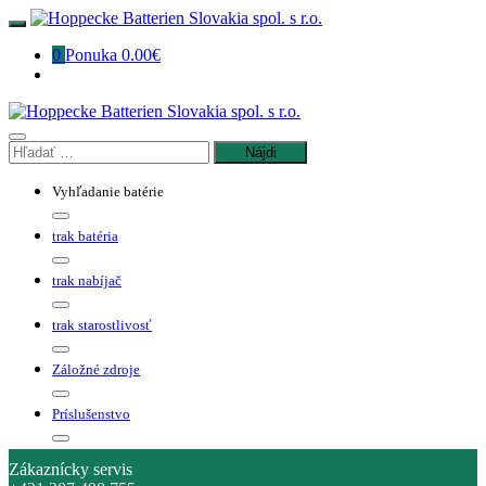
Preskočiť
na
0
Ponuka
0.00€
obsah
Hľadať:
Vyhľadanie batérie
trak batéria
trak nabíjač
trak starostlivosť
Záložné zdroje
Príslušenstvo
Zákaznícky servis