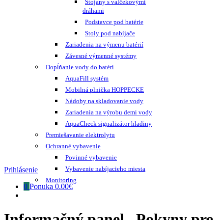
Stojany s valčekovými
dráhami
Podstavce pod batérie
Stoly pod nabíjače
Zariadenia na výmenu batérií
Závesné výmenné systémy
Dopĺňanie vody do batéri
AquaFill systém
Mobilná plnička HOPPECKE
Nádoby na skladovanie vody
Zariadenia na výrobu demi vody
AquaCheck signalizátor hladiny
Premiešavanie elektrolytu
Ochranné vybavenie
Povinné vybavenie
Vybavenie nabíjacieho miesta
Prihlásenie
Monitoring
0
Ponuka
0.00€
Informačný panel „Pokyny pre