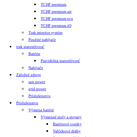
TCHF premium
TCHF premium air
TCHF premium eco
TCHF premium iQ
Trak monitor systém
Použité nabíjače
trak starostlivosť
Batérie
Pravidelná starostlivosť
Nabíjače
Záložné zdroje
sun power
grid power
Príslušenstvo
Príslušenstvo
Výmena batérií
Výmenné stoly a stojany
Batériové vozíky
Valčekové dráhy