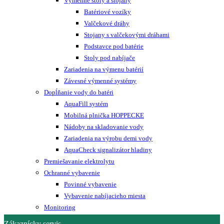
Výmenné stoly a stojany
Batériové vozíky
Valčekové dráhy
Stojany s valčekovými dráhami
Podstavce pod batérie
Stoly pod nabíjače
Zariadenia na výmenu batérií
Závesné výmenné systémy
Dopĺňanie vody do batéri
AquaFill systém
Mobilná plnička HOPPECKE
Nádoby na skladovanie vody
Zariadenia na výrobu demi vody
AquaCheck signalizátor hladiny
Premiešavanie elektrolytu
Ochranné vybavenie
Povinné vybavenie
Vybavenie nabíjacieho miesta
Monitoring
Zákaznícky servis