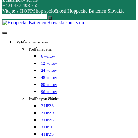
+421 387 498 755
Vitajte v HOPPShop spoločnosti Hoppecke Batterien Slovakia
Hoppecke Batterien Slovakia spol. s r.o.
Online B2B konfigurátor HOPPECKE
Vyhľadanie batérie
Podľa napätia
6 voltov
12 voltov
24 voltov
48 voltov
80 voltov
96 voltov
Podľa typu článku
2 HPZS
2 HPZB
3 HPZS
3 HPzB
4 HPZS