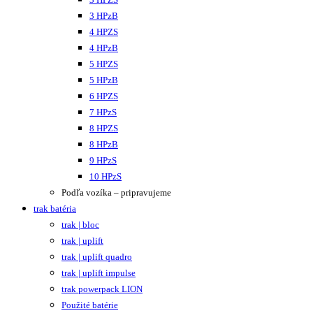
3 HPzB
4 HPZS
4 HPzB
5 HPZS
5 HPzB
6 HPZS
7 HPzS
8 HPZS
8 HPzB
9 HPzS
10 HPzS
Podľa vozíka – pripravujeme
trak batéria
trak | bloc
trak | uplift
trak | uplift quadro
trak | uplift impulse
trak powerpack LION
Použité batérie