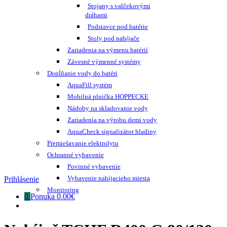
Stojany s valčekovými
dráhami
Podstavce pod batérie
Stoly pod nabíjače
Zariadenia na výmenu batérií
Závesné výmenné systémy
Dopĺňanie vody do batéri
AquaFill systém
Mobilná plnička HOPPECKE
Nádoby na skladovanie vody
Zariadenia na výrobu demi vody
AquaCheck signalizátor hladiny
Premiešavanie elektrolytu
Ochranné vybavenie
Povinné vybavenie
Vybavenie nabíjacieho miesta
Prihlásenie
Monitoring
0
Ponuka
0.00€