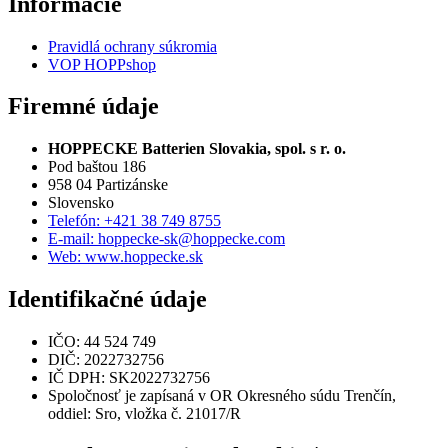
Informácie
Pravidlá ochrany súkromia
VOP HOPPshop
Firemné údaje
HOPPECKE Batterien Slovakia, spol. s r. o.
Pod baštou 186
958 04 Partizánske
Slovensko
Telefón: +421 38 749 8755
E-mail: hoppecke-sk@hoppecke.com
Web: www.hoppecke.sk
Identifikačné údaje
IČO: 44 524 749
DIČ: 2022732756
IČ DPH: SK2022732756
Spoločnosť je zapísaná v OR Okresného súdu Trenčín,
oddiel: Sro, vložka č. 21017/R