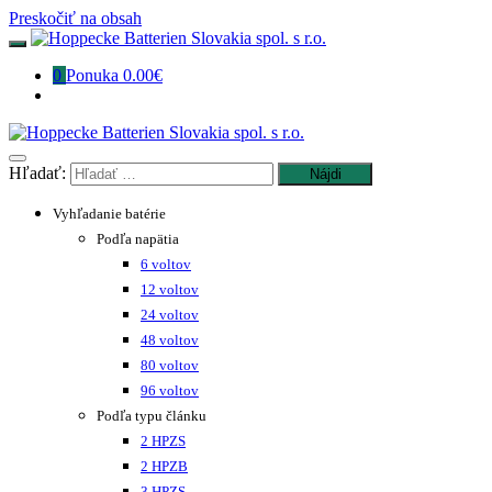
Preskočiť na obsah
0
Ponuka
0.00€
Hľadať:
Vyhľadanie batérie
Podľa napätia
6 voltov
12 voltov
24 voltov
48 voltov
80 voltov
96 voltov
Podľa typu článku
2 HPZS
2 HPZB
3 HPZS