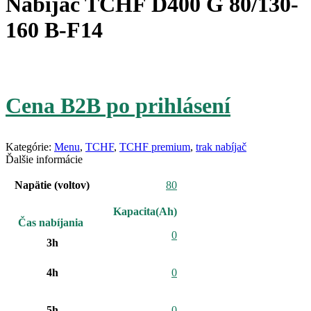
Nabíjač TCHF D400 G 80/130-
160 B-F14
Cena B2B po prihlásení
Kategórie:
Menu
,
TCHF
,
TCHF premium
,
trak nabíjač
Ďalšie informácie
Napätie (voltov)
80
0
3h
4h
0
5h
0