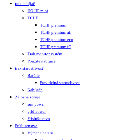
trak nabíjač
HO-HF mini
TCHF
TCHF premium
TCHF premium air
TCHF premium eco
TCHF premium iQ
Trak monitor systém
Použité nabíjače
trak starostlivosť
Batérie
Pravidelná starostlivosť
Nabíjače
Záložné zdroje
sun power
grid power
Príslušenstvo
Príslušenstvo
Výmena batérií