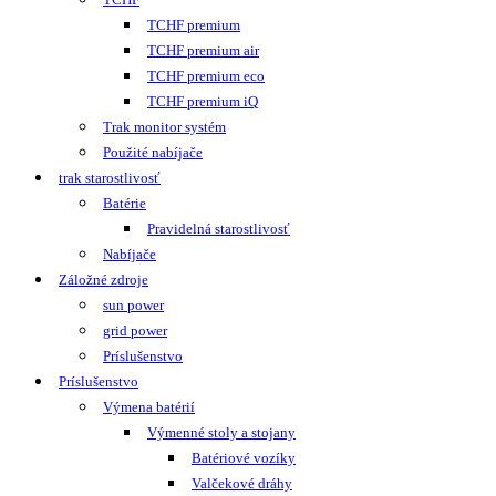
TCHF premium
TCHF premium air
TCHF premium eco
TCHF premium iQ
Trak monitor systém
Použité nabíjače
trak starostlivosť
Batérie
Pravidelná starostlivosť
Nabíjače
Záložné zdroje
sun power
grid power
Príslušenstvo
Príslušenstvo
Výmena batérií
Výmenné stoly a stojany
Batériové vozíky
Valčekové dráhy