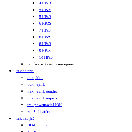
4 HPzB
5 HPZS
5 HPzB
6 HPZS
7 HPzS
8 HPZS
8 HPzB
9 HPzS
10 HPzS
Podľa vozíka – pripravujeme
trak batéria
trak | bloc
trak | uplift
trak | uplift quadro
trak | uplift impulse
trak powerpack LION
Použité batérie
trak nabíjač
HO-HF mini
TCHF