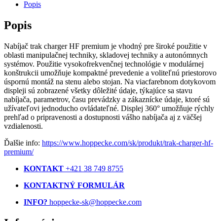
Popis
Popis
Nabíjač trak charger HF premium je vhodný pre široké použitie v
oblasti manipulačnej techniky, skladovej techniky a autonómnych
systémov. Použitie vysokofrekvenčnej technológie v modulárnej
konštrukcii umožňuje kompaktné prevedenie a voliteľnú priestorovo
úspornú montáž na stenu alebo stojan. Na viacfarebnom dotykovom
displeji sú zobrazené všetky dôležité údaje, týkajúce sa stavu
nabíjača, parametrov, času prevádzky a zákaznícke údaje, ktoré sú
užívateľovi jednoducho ovládateľné. Displej 360° umožňuje rýchly
prehľad o pripravenosti a dostupnosti vášho nabíjača aj z väčšej
vzdialenosti.
Ďalšie info:
https://www.hoppecke.com/sk/produkt/trak-charger-hf-
premium/
KONTAKT
+421 38 749 8755
KONTAKTNÝ FORMULÁR
INFO?
hoppecke-sk@hoppecke.com