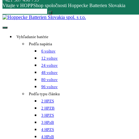
Vitajte v HOPPShop spoločnosti Hoppecke Batterien Slovakia
Hoppecke Batterien Slovakia spol. s r.o.
Online B2B konfigurátor HOPPECKE
Vyhľadanie batérie
Podľa napätia
6 voltov
12 voltov
24 voltov
48 voltov
80 voltov
96 voltov
Podľa typu článku
2 HPZS
2 HPZB
3 HPZS
3 HPzB
4 HPZS
4 HPzB