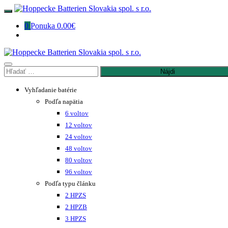
Preskočiť
na
0
Ponuka
0.00€
obsah
Hľadať:
Vyhľadanie batérie
Podľa napätia
6 voltov
12 voltov
24 voltov
48 voltov
80 voltov
96 voltov
Podľa typu článku
2 HPZS
2 HPZB
3 HPZS