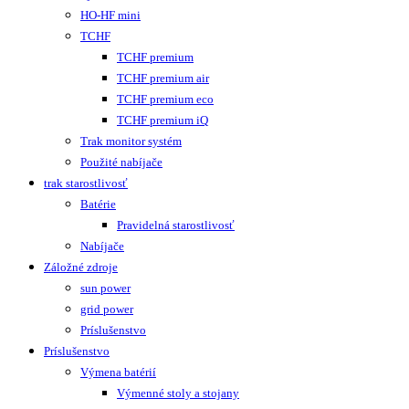
HO-HF mini
TCHF
TCHF premium
TCHF premium air
TCHF premium eco
TCHF premium iQ
Trak monitor systém
Použité nabíjače
trak starostlivosť
Batérie
Pravidelná starostlivosť
Nabíjače
Záložné zdroje
sun power
grid power
Príslušenstvo
Príslušenstvo
Výmena batérií
Výmenné stoly a stojany