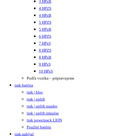
3 HPzB
4 HPZS
4 HPzB
5 HPZS
5 HPzB
6 HPZS
7 HPzS
8 HPZS
8 HPzB
9 HPzS
10 HPzS
Podľa vozíka – pripravujeme
trak batéria
trak | bloc
trak | uplift
trak | uplift quadro
trak | uplift impulse
trak powerpack LION
Použité batérie
trak nabíjač