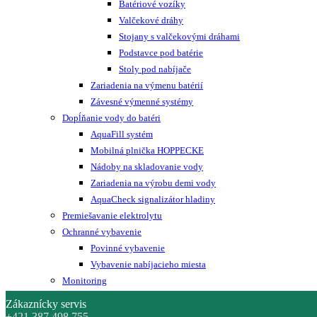
Batériové vozíky
Valčekové dráhy
Stojany s valčekovými dráhami
Podstavce pod batérie
Stoly pod nabíjače
Zariadenia na výmenu batérií
Závesné výmenné systémy
Dopĺňanie vody do batéri
AquaFill systém
Mobilná plnička HOPPECKE
Nádoby na skladovanie vody
Zariadenia na výrobu demi vody
AquaCheck signalizátor hladiny
Premiešavanie elektrolytu
Ochranné vybavenie
Povinné vybavenie
Vybavenie nabíjacieho miesta
Monitoring
Zákaznícky servis
+421 387 498 755