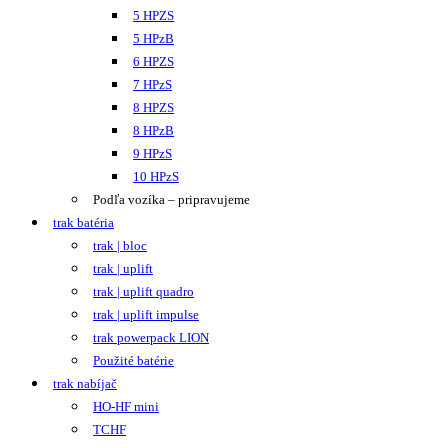
5 HPZS
5 HPzB
6 HPZS
7 HPzS
8 HPZS
8 HPzB
9 HPzS
10 HPzS
Podľa vozíka – pripravujeme
trak batéria
trak | bloc
trak | uplift
trak | uplift quadro
trak | uplift impulse
trak powerpack LION
Použité batérie
trak nabíjač
HO-HF mini
TCHF