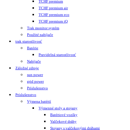
TCHF premium
TCHF premium air
TCHF premium eco
TCHF premium iQ
Trak monitor systém
Použité nabíjače
trak starostlivosť
Batérie
Pravidelná starostlivosť
Nabíjače
Záložné zdroje
sun power
grid power
Príslušenstvo
Príslušenstvo
Výmena batérií
Výmenné stoly a stojany
Batériové vozíky
Valčekové dráhy
Stojany s valčekovými dráhami