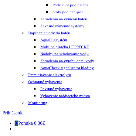
Podstavce pod batérie
Stoly pod nabíjače
Zariadenia na výmenu batérií
Závesné výmenné systémy
Dopĺňanie vody do batéri
AquaFill systém
Mobilná plnička HOPPECKE
Nádoby na skladovanie vody
Zariadenia na výrobu demi vody
AquaCheck signalizátor hladiny
Premiešavanie elektrolytu
Ochranné vybavenie
Povinné vybavenie
Vybavenie nabíjacieho miesta
Monitoring
Prihlásenie
0
Ponuka
0.00€