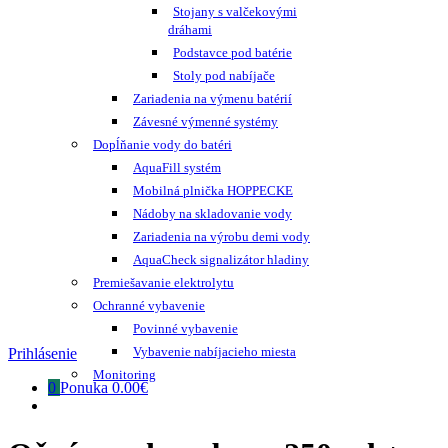
Stojany s valčekovými
dráhami
Podstavce pod batérie
Stoly pod nabíjače
Zariadenia na výmenu batérií
Závesné výmenné systémy
Dopĺňanie vody do batéri
AquaFill systém
Mobilná plnička HOPPECKE
Nádoby na skladovanie vody
Zariadenia na výrobu demi vody
AquaCheck signalizátor hladiny
Premiešavanie elektrolytu
Ochranné vybavenie
Povinné vybavenie
Vybavenie nabíjacieho miesta
Prihlásenie
Monitoring
0
Ponuka
0.00€