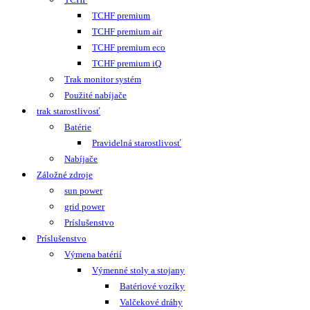
TCHF premium
TCHF premium air
TCHF premium eco
TCHF premium iQ
Trak monitor systém
Použité nabíjače
trak starostlivosť
Batérie
Pravidelná starostlivosť
Nabíjače
Záložné zdroje
sun power
grid power
Príslušenstvo
Príslušenstvo
Výmena batérií
Výmenné stoly a stojany
Batériové vozíky
Valčekové dráhy