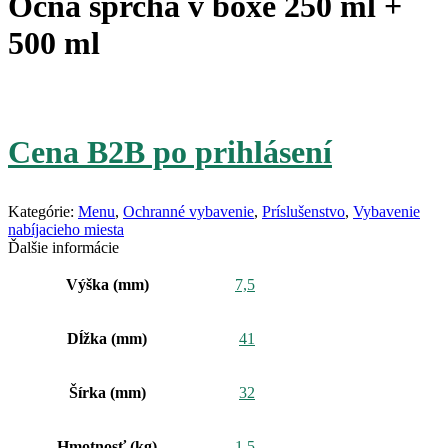
Očná sprcha v boxe 250 ml +
500 ml
Cena B2B po prihlásení
Kategórie:
Menu
,
Ochranné vybavenie
,
Príslušenstvo
,
Vybavenie
nabíjacieho miesta
Ďalšie informácie
Výška (mm)
7,5
Dĺžka (mm)
41
Šírka (mm)
32
Hmotnosť (kg)
1,5