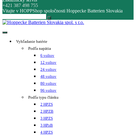
+421 387 498 755
Vitajte v HOPPShop spoločnosti Hoppecke Batterien Slovakia
Hoppecke Batterien Slovakia spol. s r.o.
Online B2B konfigurátor HOPPECKE
Vyhľadanie batérie
Podľa napätia
6 voltov
12 voltov
24 voltov
48 voltov
80 voltov
96 voltov
Podľa typu článku
2 HPZS
2 HPZB
3 HPZS
3 HPzB
4 HPZS