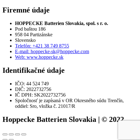
Firemné údaje
HOPPECKE Batterien Slovakia, spol. s r. o.
Pod baštou 186
958 04 Partizánske
Slovensko
Telefón: +421 38 749 8755
E-mail: hoppecke-sk@hoppecke.com
Web: www.hoppecke.sk
Identifikačné údaje
IČO: 44 524 749
DIČ: 2022732756
IČ DPH: SK2022732756
Spoločnosť je zapísaná v OR Okresného súdu Trenčín,
oddiel: Sro, vložka č. 21017/R
Hoppecke Batterien Slovakia | © 2022