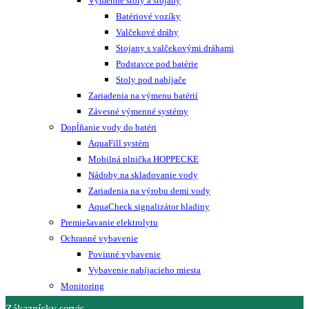
Výmenné stoly a stojany
Batériové vozíky
Valčekové dráhy
Stojany s valčekovými dráhami
Podstavce pod batérie
Stoly pod nabíjače
Zariadenia na výmenu batérií
Závesné výmenné systémy
Dopĺňanie vody do batéri
AquaFill systém
Mobilná plnička HOPPECKE
Nádoby na skladovanie vody
Zariadenia na výrobu demi vody
AquaCheck signalizátor hladiny
Premiešavanie elektrolytu
Ochranné vybavenie
Povinné vybavenie
Vybavenie nabíjacieho miesta
Monitoring
Zákaznícky servis