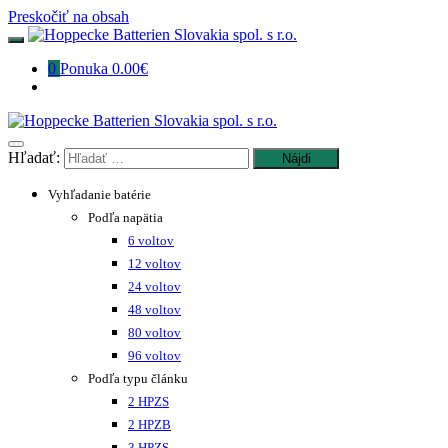
Preskočiť na obsah
0
Ponuka
0.00€
Hľadať:
Vyhľadanie batérie
Podľa napätia
6 voltov
12 voltov
24 voltov
48 voltov
80 voltov
96 voltov
Podľa typu článku
2 HPZS
2 HPZB
3 HPZS