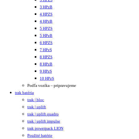
3 HPzB
4 HPZS
4 HPzB
5 HPZS
5 HPzB
6 HPZS
7 HPzS
8 HPZS
8 HPzB
9 HPzS
10 HPzS
Podľa vozíka – pripravujeme
trak batéria
trak | bloc
trak | uplift
trak | uplift quadro
trak | uplift impulse
trak powerpack LION
Použité batérie