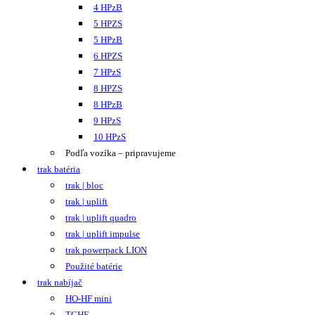
4 HPzB
5 HPZS
5 HPzB
6 HPZS
7 HPzS
8 HPZS
8 HPzB
9 HPzS
10 HPzS
Podľa vozíka – pripravujeme
trak batéria
trak | bloc
trak | uplift
trak | uplift quadro
trak | uplift impulse
trak powerpack LION
Použité batérie
trak nabíjač
HO-HF mini
TCHF