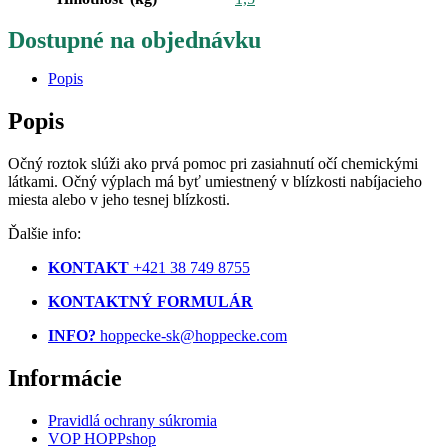
Dostupné na objednávku
Popis
Popis
Očný roztok slúži ako prvá pomoc pri zasiahnutí očí chemickými
látkami. Očný výplach má byť umiestnený v blízkosti nabíjacieho
miesta alebo v jeho tesnej blízkosti.
Ďalšie info:
KONTAKT
+421 38 749 8755
KONTAKTNÝ FORMULÁR
INFO?
hoppecke-sk@hoppecke.com
Informácie
Pravidlá ochrany súkromia
VOP HOPPshop