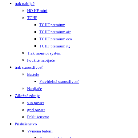
trak nabíjač
HO-HF mini
TCHF
TCHF premium
TCHF premium air
TCHF premium eco
TCHF premium iQ
Trak monitor systém
Použité nabíjače
trak starostlivosť
Batérie
Pravidelná starostlivosť
Nabíjače
Záložné zdroje
sun power
grid power
Príslušenstvo
Príslušenstvo
Výmena batérií