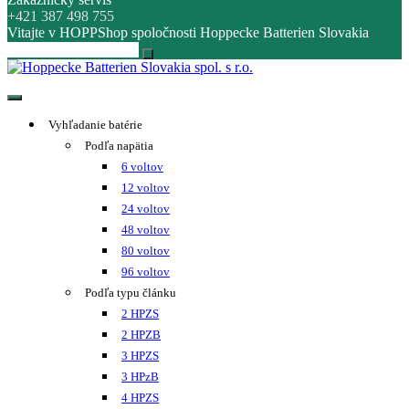
+421 387 498 755
Vitajte v HOPPShop spoločnosti Hoppecke Batterien Slovakia
Hoppecke Batterien Slovakia spol. s r.o.
Online B2B konfigurátor HOPPECKE
Vyhľadanie batérie
Podľa napätia
6 voltov
12 voltov
24 voltov
48 voltov
80 voltov
96 voltov
Podľa typu článku
2 HPZS
2 HPZB
3 HPZS
3 HPzB
4 HPZS