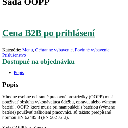
Sada OOPP
Cena B2B po prihlásení
Kategórie:
Menu
,
Ochranné vybavenie
,
Povinné vybavenie
,
Príslušenstvo
Dostupné na objednávku
Popis
Popis
Vhodné osobné ochranné pracovné prostriedky (OOPP) musí
používať obsluha vykonávajúca údržbu, opravu, alebo výmenu
batérií . OOPP, ktoré musia pri manipulácií s batériou (výmene
batérie) používať zaškolení pracovníci, sú takisto predpísané
normou EN 62485-3 (EN 502 72-3).
Sada OOPP je zložená z: