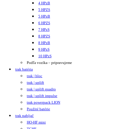
4 HPzB
5 HPZS
5 HPzB
6 HPZS
7 HPzS
8 HPZS
8 HPzB
9 HPzS
10 HPzS
Podľa vozíka – pripravujeme
trak batéria
trak | bloc
trak | uplift
trak | uplift quadro
trak | uplift impulse
trak powerpack LION
Použité batérie
trak nabíjač
HO-HF mini
TCHF