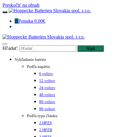
Preskočiť na obsah
0
Ponuka
0.00€
Hľadať:
Vyhľadanie batérie
Podľa napätia
6 voltov
12 voltov
24 voltov
48 voltov
80 voltov
96 voltov
Podľa typu článku
2 HPZS
2 HPZB
3 HPZS