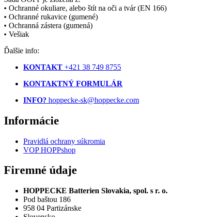
• Ochranné okuliare, alebo štít na oči a tvár (EN 166)
• Ochranné rukavice (gumené)
• Ochranná zástera (gumená)
• Vešiak
Ďalšie info:
KONTAKT
+421 38 749 8755
KONTAKTNÝ FORMULÁR
INFO?
hoppecke-sk@hoppecke.com
Informácie
Pravidlá ochrany súkromia
VOP HOPPshop
Firemné údaje
HOPPECKE Batterien Slovakia, spol. s r. o.
Pod baštou 186
958 04 Partizánske
Slovensko