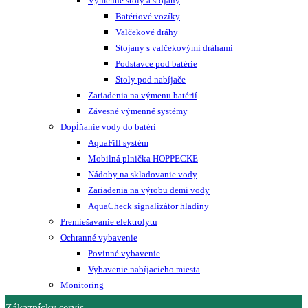
Výmenné stoly a stojany
Batériové vozíky
Valčekové dráhy
Stojany s valčekovými dráhami
Podstavce pod batérie
Stoly pod nabíjače
Zariadenia na výmenu batérií
Závesné výmenné systémy
Dopĺňanie vody do batéri
AquaFill systém
Mobilná plnička HOPPECKE
Nádoby na skladovanie vody
Zariadenia na výrobu demi vody
AquaCheck signalizátor hladiny
Premiešavanie elektrolytu
Ochranné vybavenie
Povinné vybavenie
Vybavenie nabíjacieho miesta
Monitoring
Zákaznícky servis