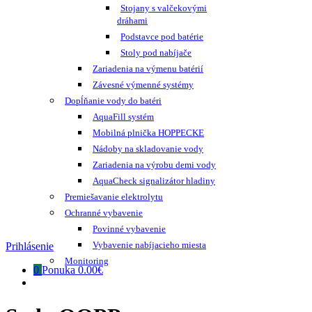
Stojany s valčekovými
dráhami
Podstavce pod batérie
Stoly pod nabíjače
Zariadenia na výmenu batérií
Závesné výmenné systémy
Dopĺňanie vody do batéri
AquaFill systém
Mobilná plnička HOPPECKE
Nádoby na skladovanie vody
Zariadenia na výrobu demi vody
AquaCheck signalizátor hladiny
Premiešavanie elektrolytu
Ochranné vybavenie
Povinné vybavenie
Vybavenie nabíjacieho miesta
Prihlásenie
Monitoring
0
Ponuka
0.00€