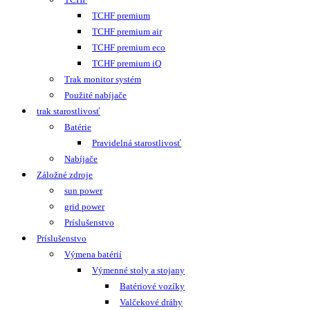
TCHF premium
TCHF premium air
TCHF premium eco
TCHF premium iQ
Trak monitor systém
Použité nabíjače
trak starostlivosť
Batérie
Pravidelná starostlivosť
Nabíjače
Záložné zdroje
sun power
grid power
Príslušenstvo
Príslušenstvo
Výmena batérií
Výmenné stoly a stojany
Batériové vozíky
Valčekové dráhy