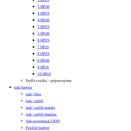
3 HPzB
4 HPZS
4 HPzB
5 HPZS
5 HPzB
6 HPZS
7 HPzS
8 HPZS
8 HPzB
9 HPzS
10 HPzS
Podľa vozíka – pripravujeme
trak batéria
trak | bloc
trak | uplift
trak | uplift quadro
trak | uplift impulse
trak powerpack LION
Použité batérie