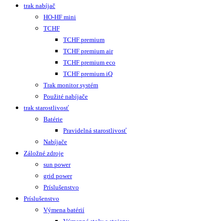
trak nabíjač
HO-HF mini
TCHF
TCHF premium
TCHF premium air
TCHF premium eco
TCHF premium iQ
Trak monitor systém
Použité nabíjače
trak starostlivosť
Batérie
Pravidelná starostlivosť
Nabíjače
Záložné zdroje
sun power
grid power
Príslušenstvo
Príslušenstvo
Výmena batérií