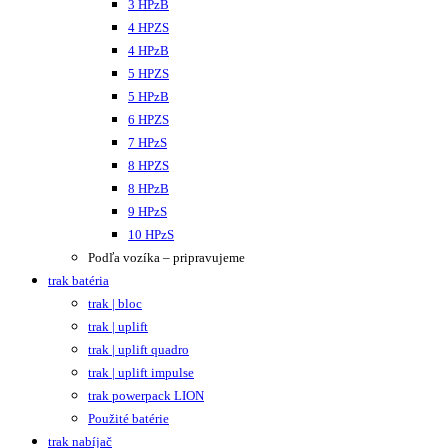
3 HPzB
4 HPZS
4 HPzB
5 HPZS
5 HPzB
6 HPZS
7 HPzS
8 HPZS
8 HPzB
9 HPzS
10 HPzS
Podľa vozíka – pripravujeme
trak batéria
trak | bloc
trak | uplift
trak | uplift quadro
trak | uplift impulse
trak powerpack LION
Použité batérie
trak nabíjač