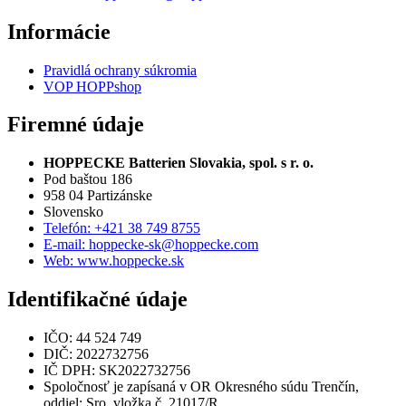
Informácie
Pravidlá ochrany súkromia
VOP HOPPshop
Firemné údaje
HOPPECKE Batterien Slovakia, spol. s r. o.
Pod baštou 186
958 04 Partizánske
Slovensko
Telefón: +421 38 749 8755
E-mail: hoppecke-sk@hoppecke.com
Web: www.hoppecke.sk
Identifikačné údaje
IČO: 44 524 749
DIČ: 2022732756
IČ DPH: SK2022732756
Spoločnosť je zapísaná v OR Okresného súdu Trenčín,
oddiel: Sro, vložka č. 21017/R