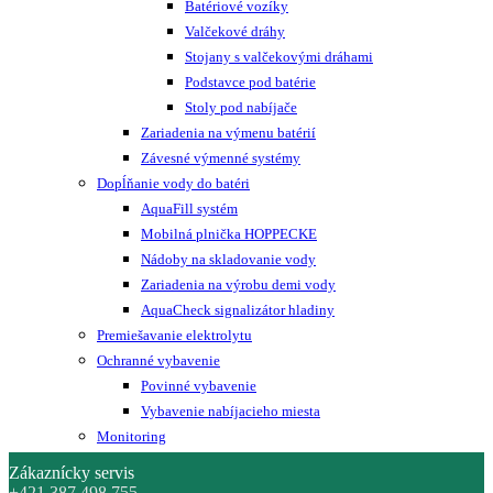
Batériové vozíky
Valčekové dráhy
Stojany s valčekovými dráhami
Podstavce pod batérie
Stoly pod nabíjače
Zariadenia na výmenu batérií
Závesné výmenné systémy
Dopĺňanie vody do batéri
AquaFill systém
Mobilná plnička HOPPECKE
Nádoby na skladovanie vody
Zariadenia na výrobu demi vody
AquaCheck signalizátor hladiny
Premiešavanie elektrolytu
Ochranné vybavenie
Povinné vybavenie
Vybavenie nabíjacieho miesta
Monitoring
Zákaznícky servis
+421 387 498 755