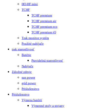
HO-HF mini
TCHF
TCHF premium
TCHF premium air
TCHF premium eco
TCHF premium iQ
Trak monitor systém
Použité nabíjače
trak starostlivosť
Batérie
Pravidelná starostlivosť
Nabíjače
Záložné zdroje
sun power
grid power
Príslušenstvo
Príslušenstvo
Výmena batérií
Výmenné stoly a stojany