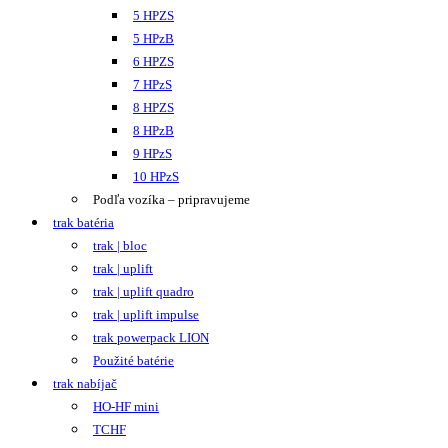
5 HPZS
5 HPzB
6 HPZS
7 HPzS
8 HPZS
8 HPzB
9 HPzS
10 HPzS
Podľa vozíka – pripravujeme
trak batéria
trak | bloc
trak | uplift
trak | uplift quadro
trak | uplift impulse
trak powerpack LION
Použité batérie
trak nabíjač
HO-HF mini
TCHF