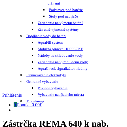
dráhami
Podstavce pod batérie
Stoly pod nabíjače
Zariadenia na výmenu batérií
Závesné výmenné systémy
Dopĺňanie vody do batéri
AquaFill systém
Mobilná plnička HOPPECKE
Nádoby na skladovanie vody
Zariadenia na výrobu demi vody
AquaCheck signalizátor hladiny
Premiešavanie elektrolytu
Ochranné vybavenie
Povinné vybavenie
Vybavenie nabíjacieho miesta
Prihlásenie
Monitoring
0
Ponuka
0.00€
Zástrčka REMA 640 k nab.