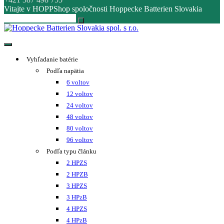
Vitajte v HOPPShop spoločnosti Hoppecke Batterien Slovakia
Hoppecke Batterien Slovakia spol. s r.o.
Online B2B konfigurátor HOPPECKE
Vyhľadanie batérie
Podľa napätia
6 voltov
12 voltov
24 voltov
48 voltov
80 voltov
96 voltov
Podľa typu článku
2 HPZS
2 HPZB
3 HPZS
3 HPzB
4 HPZS
4 HPzB