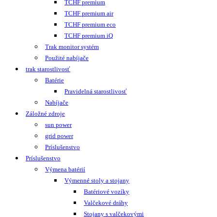
TCHF premium
TCHF premium air
TCHF premium eco
TCHF premium iQ
Trak monitor systém
Použité nabíjače
trak starostlivosť
Batérie
Pravidelná starostlivosť
Nabíjače
Záložné zdroje
sun power
grid power
Príslušenstvo
Príslušenstvo
Výmena batérií
Výmenné stoly a stojany
Batériové vozíky
Valčekové dráhy
Stojany s valčekovými