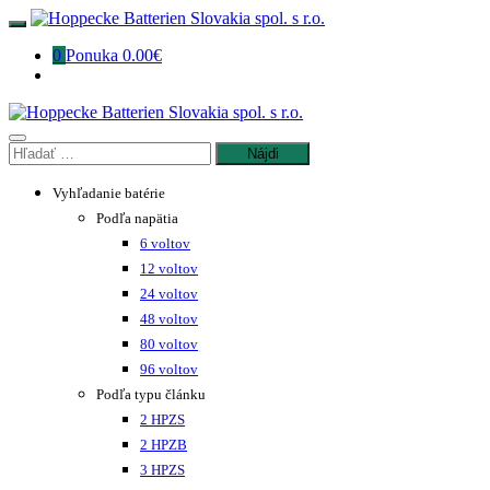
Preskočiť
na
0
Ponuka
0.00€
obsah
Hľadať:
Vyhľadanie batérie
Podľa napätia
6 voltov
12 voltov
24 voltov
48 voltov
80 voltov
96 voltov
Podľa typu článku
2 HPZS
2 HPZB
3 HPZS