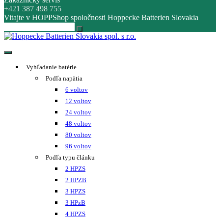
+421 387 498 755
Vitajte v HOPPShop spoločnosti Hoppecke Batterien Slovakia
Hoppecke Batterien Slovakia spol. s r.o.
Online B2B konfigurátor HOPPECKE
Vyhľadanie batérie
Podľa napätia
6 voltov
12 voltov
24 voltov
48 voltov
80 voltov
96 voltov
Podľa typu článku
2 HPZS
2 HPZB
3 HPZS
3 HPzB
4 HPZS