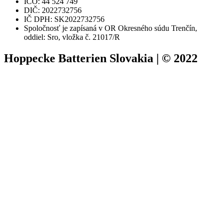
IČO: 44 524 749
DIČ: 2022732756
IČ DPH: SK2022732756
Spoločnosť je zapísaná v OR Okresného súdu Trenčín,
oddiel: Sro, vložka č. 21017/R
Hoppecke Batterien Slovakia | © 2022