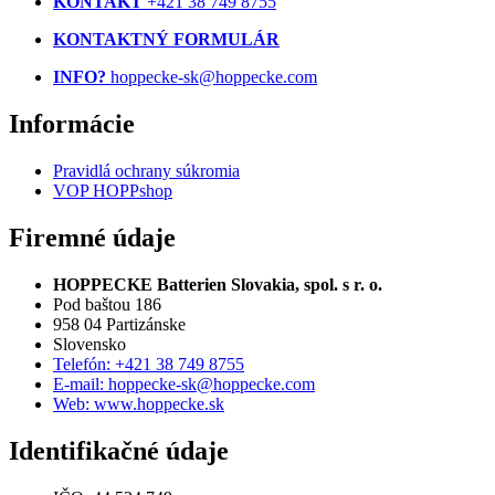
KONTAKT
+421 38 749 8755
KONTAKTNÝ FORMULÁR
INFO?
hoppecke-sk@hoppecke.com
Informácie
Pravidlá ochrany súkromia
VOP HOPPshop
Firemné údaje
HOPPECKE Batterien Slovakia, spol. s r. o.
Pod baštou 186
958 04 Partizánske
Slovensko
Telefón: +421 38 749 8755
E-mail: hoppecke-sk@hoppecke.com
Web: www.hoppecke.sk
Identifikačné údaje