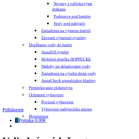
Stojany s valčekovými
dráhami
Podstavce pod batérie
Stoly pod nabíjače
Zariadenia na výmenu batérií
Závesné výmenné systémy
Dopĺňanie vody do batéri
AquaFill systém
Mobilná plnička HOPPECKE
Nádoby na skladovanie vody
Zariadenia na výrobu demi vody
AquaCheck signalizátor hladiny
Premiešavanie elektrolytu
Ochranné vybavenie
Povinné vybavenie
Vybavenie nabíjacieho miesta
Prihlásenie
Monitoring
0
Ponuka
0.00€