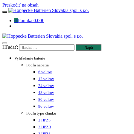
Preskočiť na obsah
0
Ponuka
0.00€
Hľadať:
Vyhľadanie batérie
Podľa napätia
6 voltov
12 voltov
24 voltov
48 voltov
80 voltov
96 voltov
Podľa typu článku
2 HPZS
2 HPZB
3 HPZS