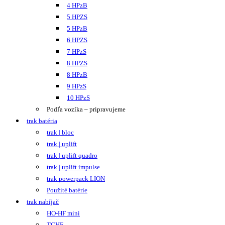
4 HPzB
5 HPZS
5 HPzB
6 HPZS
7 HPzS
8 HPZS
8 HPzB
9 HPzS
10 HPzS
Podľa vozíka – pripravujeme
trak batéria
trak | bloc
trak | uplift
trak | uplift quadro
trak | uplift impulse
trak powerpack LION
Použité batérie
trak nabíjač
HO-HF mini
TCHF