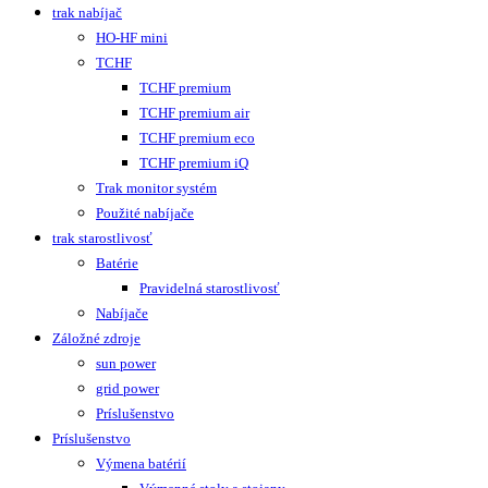
trak nabíjač
HO-HF mini
TCHF
TCHF premium
TCHF premium air
TCHF premium eco
TCHF premium iQ
Trak monitor systém
Použité nabíjače
trak starostlivosť
Batérie
Pravidelná starostlivosť
Nabíjače
Záložné zdroje
sun power
grid power
Príslušenstvo
Príslušenstvo
Výmena batérií