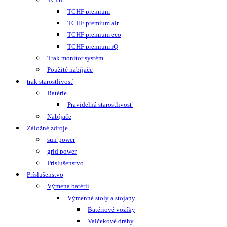
TCHF premium
TCHF premium air
TCHF premium eco
TCHF premium iQ
Trak monitor systém
Použité nabíjače
trak starostlivosť
Batérie
Pravidelná starostlivosť
Nabíjače
Záložné zdroje
sun power
grid power
Príslušenstvo
Príslušenstvo
Výmena batérií
Výmenné stoly a stojany
Batériové vozíky
Valčekové dráhy