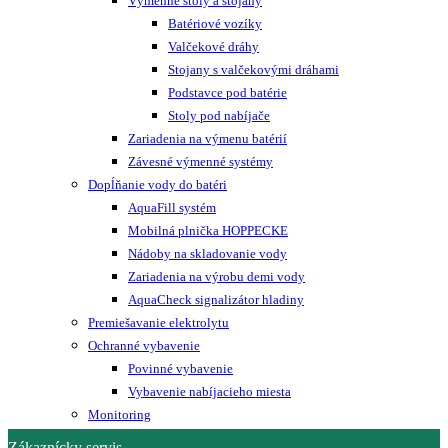
Výmenné stoly a stojany
Batériové vozíky
Valčekové dráhy
Stojany s valčekovými dráhami
Podstavce pod batérie
Stoly pod nabíjače
Zariadenia na výmenu batérií
Závesné výmenné systémy
Dopĺňanie vody do batéri
AquaFill systém
Mobilná plnička HOPPECKE
Nádoby na skladovanie vody
Zariadenia na výrobu demi vody
AquaCheck signalizátor hladiny
Premiešavanie elektrolytu
Ochranné vybavenie
Povinné vybavenie
Vybavenie nabíjacieho miesta
Monitoring
Zákaznícky servis