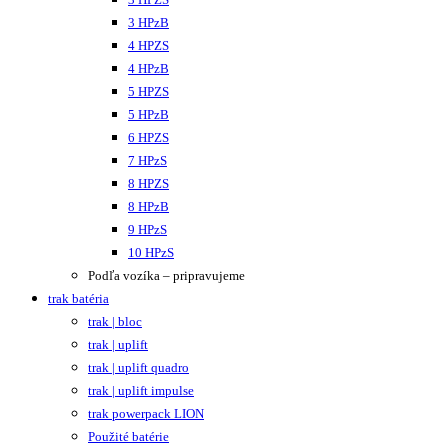
3 HPzB
4 HPZS
4 HPzB
5 HPZS
5 HPzB
6 HPZS
7 HPzS
8 HPZS
8 HPzB
9 HPzS
10 HPzS
Podľa vozíka – pripravujeme
trak batéria
trak | bloc
trak | uplift
trak | uplift quadro
trak | uplift impulse
trak powerpack LION
Použité batérie