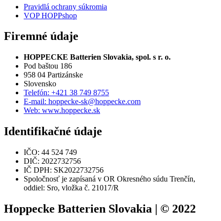
Pravidlá ochrany súkromia
VOP HOPPshop
Firemné údaje
HOPPECKE Batterien Slovakia, spol. s r. o.
Pod baštou 186
958 04 Partizánske
Slovensko
Telefón: +421 38 749 8755
E-mail: hoppecke-sk@hoppecke.com
Web: www.hoppecke.sk
Identifikačné údaje
IČO: 44 524 749
DIČ: 2022732756
IČ DPH: SK2022732756
Spoločnosť je zapísaná v OR Okresného súdu Trenčín,
oddiel: Sro, vložka č. 21017/R
Hoppecke Batterien Slovakia | © 2022