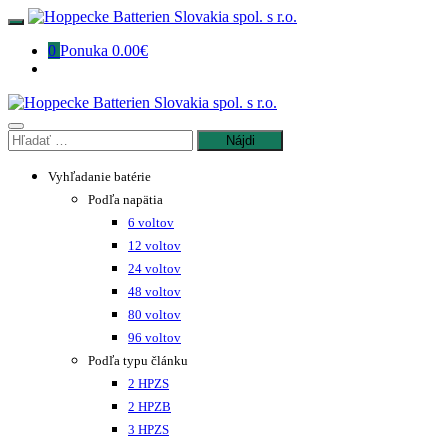
Preskočiť
na
0
Ponuka
0.00€
obsah
Hľadať:
Vyhľadanie batérie
Podľa napätia
6 voltov
12 voltov
24 voltov
48 voltov
80 voltov
96 voltov
Podľa typu článku
2 HPZS
2 HPZB
3 HPZS