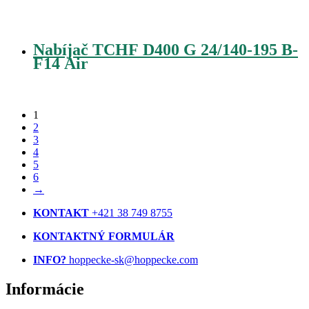
Nabíjač TCHF D400 G 24/140-195 B-
F14 Air
1
2
3
4
5
6
→
KONTAKT
+421 38 749 8755
KONTAKTNÝ FORMULÁR
INFO?
hoppecke-sk@hoppecke.com
Informácie