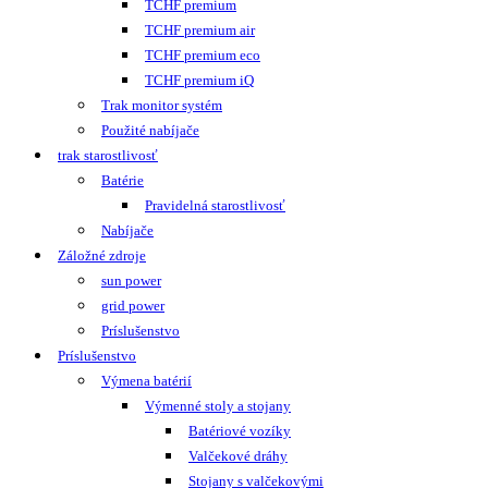
TCHF premium
TCHF premium air
TCHF premium eco
TCHF premium iQ
Trak monitor systém
Použité nabíjače
trak starostlivosť
Batérie
Pravidelná starostlivosť
Nabíjače
Záložné zdroje
sun power
grid power
Príslušenstvo
Príslušenstvo
Výmena batérií
Výmenné stoly a stojany
Batériové vozíky
Valčekové dráhy
Stojany s valčekovými