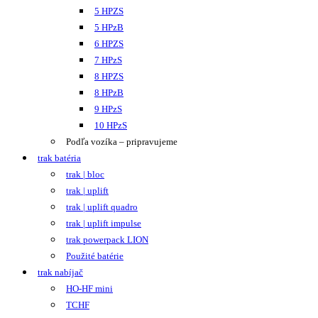
5 HPZS
5 HPzB
6 HPZS
7 HPzS
8 HPZS
8 HPzB
9 HPzS
10 HPzS
Podľa vozíka – pripravujeme
trak batéria
trak | bloc
trak | uplift
trak | uplift quadro
trak | uplift impulse
trak powerpack LION
Použité batérie
trak nabíjač
HO-HF mini
TCHF