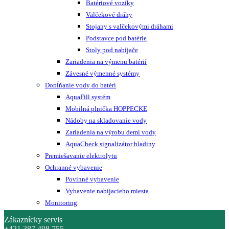
Batériové vozíky
Valčekové dráhy
Stojany s valčekovými dráhami
Podstavce pod batérie
Stoly pod nabíjače
Zariadenia na výmenu batérií
Závesné výmenné systémy
Dopĺňanie vody do batéri
AquaFill systém
Mobilná plnička HOPPECKE
Nádoby na skladovanie vody
Zariadenia na výrobu demi vody
AquaCheck signalizátor hladiny
Premiešavanie elektrolytu
Ochranné vybavenie
Povinné vybavenie
Vybavenie nabíjacieho miesta
Monitoring
Zákaznícky servis
+421 387 498 755