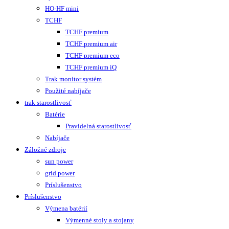
HO-HF mini
TCHF
TCHF premium
TCHF premium air
TCHF premium eco
TCHF premium iQ
Trak monitor systém
Použité nabíjače
trak starostlivosť
Batérie
Pravidelná starostlivosť
Nabíjače
Záložné zdroje
sun power
grid power
Príslušenstvo
Príslušenstvo
Výmena batérií
Výmenné stoly a stojany