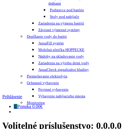
dráhami
Podstavce pod batérie
Stoly pod nabíjače
Zariadenia na výmenu batérií
Závesné výmenné systémy
Dopĺňanie vody do batéri
AquaFill systém
Mobilná plnička HOPPECKE
Nádoby na skladovanie vody
Zariadenia na výrobu demi vody
AquaCheck signalizátor hladiny
Premiešavanie elektrolytu
Ochranné vybavenie
Povinné vybavenie
Vybavenie nabíjacieho miesta
Prihlásenie
Monitoring
0
Ponuka
0.00€
Volitelné príslušenstvo:
0.0.0.0