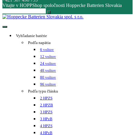
Vitajte v HOPPShop spoločnosti Hoppecke Batterien Slovakia
Hoppecke Batterien Slovakia spol. s r.o.
Online B2B konfigurátor HOPPECKE
Vyhľadanie batérie
Podľa napätia
6 voltov
12 voltov
24 voltov
48 voltov
80 voltov
96 voltov
Podľa typu článku
2 HPZS
2 HPZB
3 HPZS
3 HPzB
4 HPZS
4 HPzB