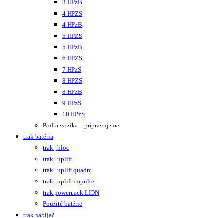
3 HPzB
4 HPZS
4 HPzB
5 HPZS
5 HPzB
6 HPZS
7 HPzS
8 HPZS
8 HPzB
9 HPzS
10 HPzS
Podľa vozíka – pripravujeme
trak batéria
trak | bloc
trak | uplift
trak | uplift quadro
trak | uplift impulse
trak powerpack LION
Použité batérie
trak nabíjač