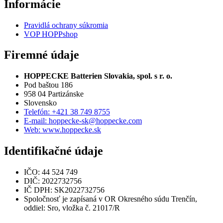
Informácie
Pravidlá ochrany súkromia
VOP HOPPshop
Firemné údaje
HOPPECKE Batterien Slovakia, spol. s r. o.
Pod baštou 186
958 04 Partizánske
Slovensko
Telefón: +421 38 749 8755
E-mail: hoppecke-sk@hoppecke.com
Web: www.hoppecke.sk
Identifikačné údaje
IČO: 44 524 749
DIČ: 2022732756
IČ DPH: SK2022732756
Spoločnosť je zapísaná v OR Okresného súdu Trenčín,
oddiel: Sro, vložka č. 21017/R