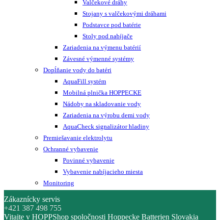
Valčekové dráhy
Stojany s valčekovými dráhami
Podstavce pod batérie
Stoly pod nabíjače
Zariadenia na výmenu batérií
Závesné výmenné systémy
Dopĺňanie vody do batéri
AquaFill systém
Mobilná plnička HOPPECKE
Nádoby na skladovanie vody
Zariadenia na výrobu demi vody
AquaCheck signalizátor hladiny
Premiešavanie elektrolytu
Ochranné vybavenie
Povinné vybavenie
Vybavenie nabíjacieho miesta
Monitoring
Zákaznícky servis
+421 387 498 755
Vitajte v HOPPShop spoločnosti Hoppecke Batterien Slovakia