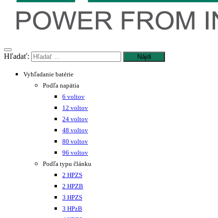
Hľadať:
Vyhľadanie batérie
Podľa napätia
6 voltov
12 voltov
24 voltov
48 voltov
80 voltov
96 voltov
Podľa typu článku
2 HPZS
2 HPZB
3 HPZS
3 HPzB