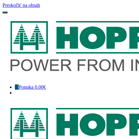
Preskočiť na obsah
0
Ponuka
0.00€