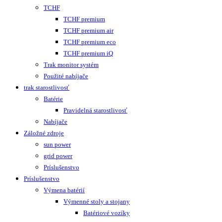
TCHF
TCHF premium
TCHF premium air
TCHF premium eco
TCHF premium iQ
Trak monitor systém
Použité nabíjače
trak starostlivosť
Batérie
Pravidelná starostlivosť
Nabíjače
Záložné zdroje
sun power
grid power
Príslušenstvo
Príslušenstvo
Výmena batérií
Výmenné stoly a stojany
Batériové vozíky