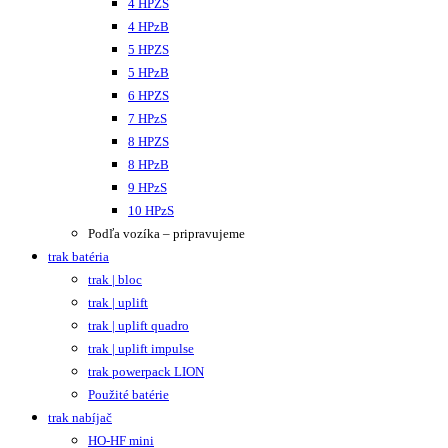
4 HPZS
4 HPzB
5 HPZS
5 HPzB
6 HPZS
7 HPzS
8 HPZS
8 HPzB
9 HPzS
10 HPzS
Podľa vozíka – pripravujeme
trak batéria
trak | bloc
trak | uplift
trak | uplift quadro
trak | uplift impulse
trak powerpack LION
Použité batérie
trak nabíjač
HO-HF mini