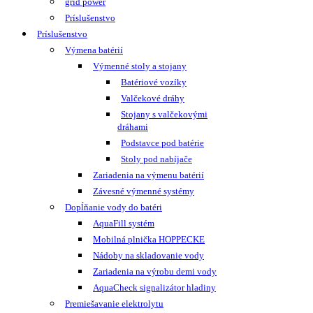
grid power
Príslušenstvo
Príslušenstvo
Výmena batérií
Výmenné stoly a stojany
Batériové vozíky
Valčekové dráhy
Stojany s valčekovými
dráhami
Podstavce pod batérie
Stoly pod nabíjače
Zariadenia na výmenu batérií
Závesné výmenné systémy
Dopĺňanie vody do batéri
AquaFill systém
Mobilná plnička HOPPECKE
Nádoby na skladovanie vody
Zariadenia na výrobu demi vody
AquaCheck signalizátor hladiny
Premiešavanie elektrolytu