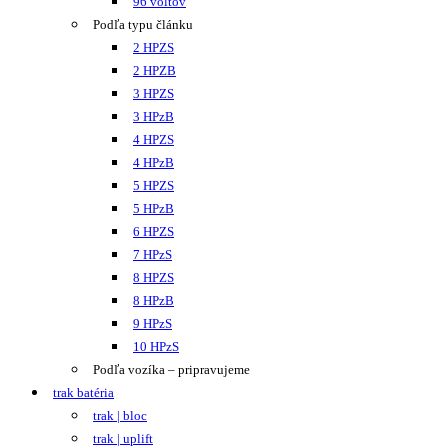
96 voltov
Podľa typu článku
2 HPZS
2 HPZB
3 HPZS
3 HPzB
4 HPZS
4 HPzB
5 HPZS
5 HPzB
6 HPZS
7 HPzS
8 HPZS
8 HPzB
9 HPzS
10 HPzS
Podľa vozíka – pripravujeme
trak batéria
trak | bloc
trak | uplift