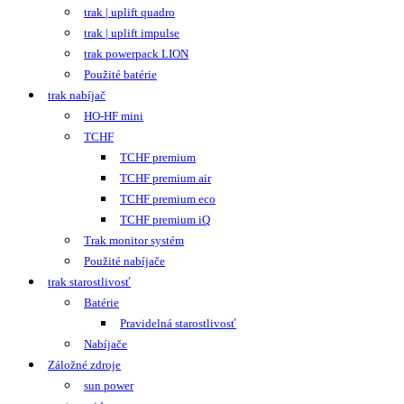
trak | uplift quadro
trak | uplift impulse
trak powerpack LION
Použité batérie
trak nabíjač
HO-HF mini
TCHF
TCHF premium
TCHF premium air
TCHF premium eco
TCHF premium iQ
Trak monitor systém
Použité nabíjače
trak starostlivosť
Batérie
Pravidelná starostlivosť
Nabíjače
Záložné zdroje
sun power