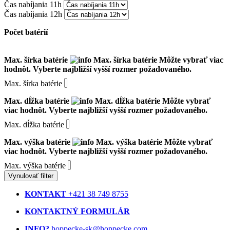
Čas nabíjania 11h
Čas nabíjania 12h
Počet batérií
Max. šírka batérie
Max. šírka batérie
Môžte vybrať viac
hodnôt. Vyberte najbližší vyšší rozmer požadovaného.
Max. šírka batérie
Max. dĺžka batérie
Max. dĺžka batérie
Môžte vybrať
viac hodnôt. Vyberte najbližší vyšší rozmer požadovaného.
Max. dĺžka batérie
Max. výška batérie
Max. výška batérie
Môžte vybrať
viac hodnôt. Vyberte najbližší vyšší rozmer požadovaného.
Max. výška batérie
Vynulovať filter
KONTAKT
+421 38 749 8755
KONTAKTNÝ FORMULÁR
INFO?
hoppecke-sk@hoppecke.com