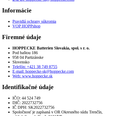
Informácie
Pravidlá ochrany súkromia
VOP HOPPshop
Firemné údaje
HOPPECKE Batterien Slovakia, spol. s r. o.
Pod baštou 186
958 04 Partizánske
Slovensko
Telefón: +421 38 749 8755
E-mail: hoppecke-sk@hoppecke.com
Web: www.hoppecke.sk
Identifikačné údaje
IČO: 44 524 749
DIČ: 2022732756
IČ DPH: SK2022732756
Spoločnosť je zapísaná v OR Okresného súdu Trenčín,