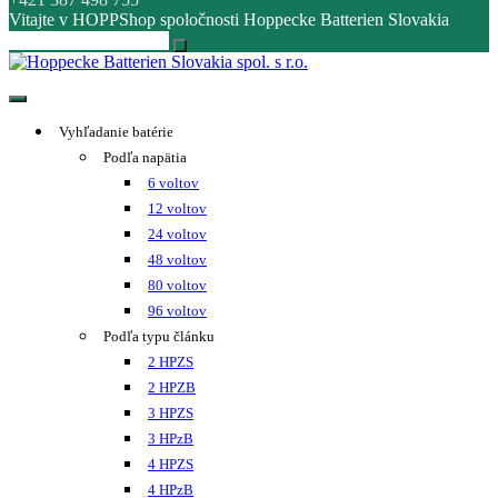
Vitajte v HOPPShop spoločnosti Hoppecke Batterien Slovakia
Hoppecke Batterien Slovakia spol. s r.o.
Online B2B konfigurátor HOPPECKE
Vyhľadanie batérie
Podľa napätia
6 voltov
12 voltov
24 voltov
48 voltov
80 voltov
96 voltov
Podľa typu článku
2 HPZS
2 HPZB
3 HPZS
3 HPzB
4 HPZS
4 HPzB