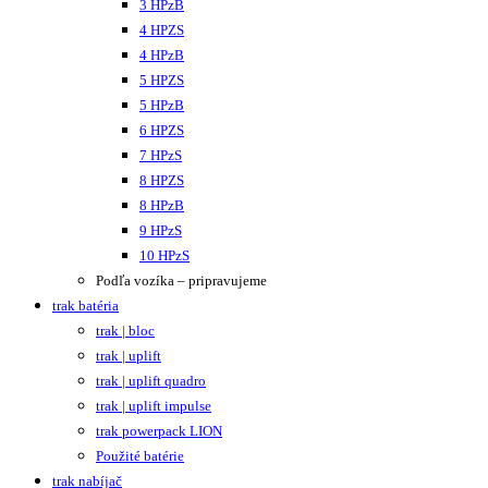
3 HPzB
4 HPZS
4 HPzB
5 HPZS
5 HPzB
6 HPZS
7 HPzS
8 HPZS
8 HPzB
9 HPzS
10 HPzS
Podľa vozíka – pripravujeme
trak batéria
trak | bloc
trak | uplift
trak | uplift quadro
trak | uplift impulse
trak powerpack LION
Použité batérie
trak nabíjač