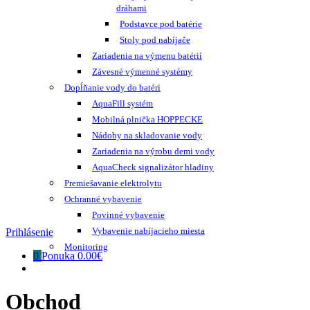
dráhami
Podstavce pod batérie
Stoly pod nabíjače
Zariadenia na výmenu batérií
Závesné výmenné systémy
Dopĺňanie vody do batéri
AquaFill systém
Mobilná plnička HOPPECKE
Nádoby na skladovanie vody
Zariadenia na výrobu demi vody
AquaCheck signalizátor hladiny
Premiešavanie elektrolytu
Ochranné vybavenie
Povinné vybavenie
Vybavenie nabíjacieho miesta
Prihlásenie
Monitoring
0
Ponuka
0.00€
Obchod