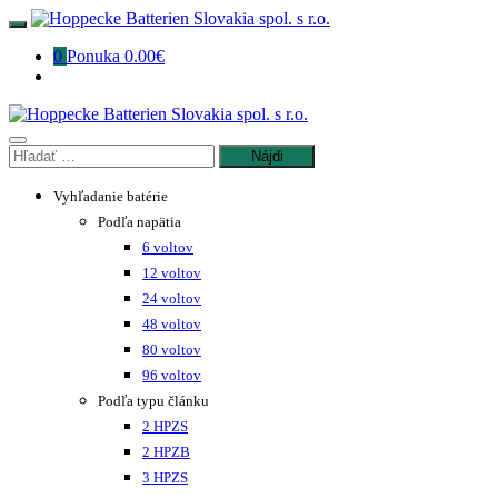
Preskočiť
na
0
Ponuka
0.00€
obsah
Hľadať:
Vyhľadanie batérie
Podľa napätia
6 voltov
12 voltov
24 voltov
48 voltov
80 voltov
96 voltov
Podľa typu článku
2 HPZS
2 HPZB
3 HPZS