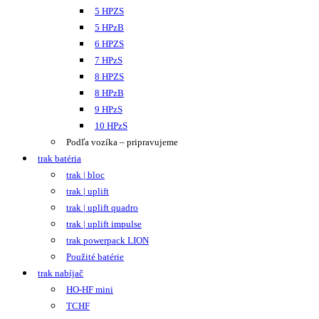
5 HPZS
5 HPzB
6 HPZS
7 HPzS
8 HPZS
8 HPzB
9 HPzS
10 HPzS
Podľa vozíka – pripravujeme
trak batéria
trak | bloc
trak | uplift
trak | uplift quadro
trak | uplift impulse
trak powerpack LION
Použité batérie
trak nabíjač
HO-HF mini
TCHF