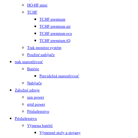
HO-HF mini
TCHF
TCHF premium
TCHF premium air
TCHF premium eco
TCHF premium iQ
Trak monitor systém
Použité nabíjače
trak starostlivosť
Batérie
Pravidelná starostlivosť
Nabíjače
Záložné zdroje
sun power
grid power
Príslušenstvo
Príslušenstvo
Výmena batérií
Výmenné stoly a stojany