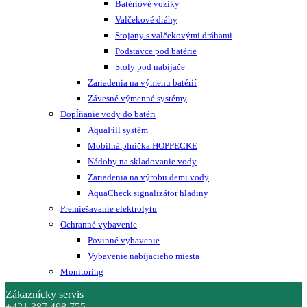
Batériové vozíky
Valčekové dráhy
Stojany s valčekovými dráhami
Podstavce pod batérie
Stoly pod nabíjače
Zariadenia na výmenu batérií
Závesné výmenné systémy
Dopĺňanie vody do batéri
AquaFill systém
Mobilná plnička HOPPECKE
Nádoby na skladovanie vody
Zariadenia na výrobu demi vody
AquaCheck signalizátor hladiny
Premiešavanie elektrolytu
Ochranné vybavenie
Povinné vybavenie
Vybavenie nabíjacieho miesta
Monitoring
Zákaznícky servis
+421 387 498 755