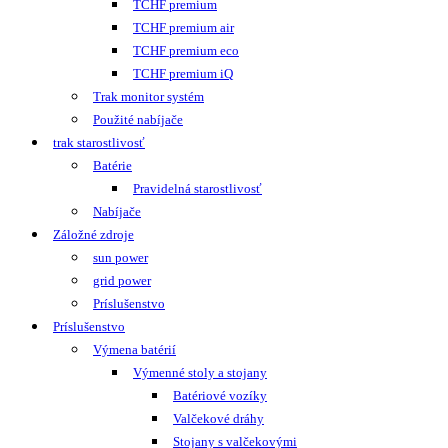
TCHF premium
TCHF premium air
TCHF premium eco
TCHF premium iQ
Trak monitor systém
Použité nabíjače
trak starostlivosť
Batérie
Pravidelná starostlivosť
Nabíjače
Záložné zdroje
sun power
grid power
Príslušenstvo
Príslušenstvo
Výmena batérií
Výmenné stoly a stojany
Batériové vozíky
Valčekové dráhy
Stojany s valčekovými