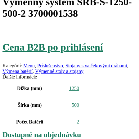
Výmenný systém SRB-S-1250-
500-2 3700001538
Cena B2B po prihlásení
Kategórií:
Menu
,
Príslušenstvo
,
Stojany s valčekovými dráhami
,
Výmena batérií
,
Výmenné stoly a stojany
Ďalšie informácie
Dĺžka (mm)
1250
Šírka (mm)
500
Počet Batérií
2
Dostupné na objednávku