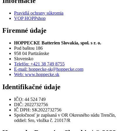
Informácie
Pravidlá ochrany súkromia
VOP HOPPshop
Firemné údaje
HOPPECKE Batterien Slovakia, spol. s r. o.
Pod baštou 186
958 04 Partizánske
Slovensko
Telefón: +421 38 749 8755
E-mail: hoppecke-sk@hoppecke.com
Web: www.hoppecke.sk
Identifikačné údaje
IČO: 44 524 749
DIČ: 2022732756
IČ DPH: SK2022732756
Spoločnosť je zapísaná v OR Okresného súdu Trenčín,
oddiel: Sro, vložka č. 21017/R