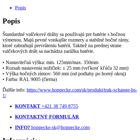
Popis
Popis
Štandardné valčekové dráhy sa používajú pre batérie s bočnou
výmenou. Majú pevné vonkajšie rozmery a stabilné bočné rámy,
ktoré zabraňujú prevráteniu batérií. Taktiež na prednej strane
valčekových dráh sa nachádza zarážka batérie.
• Nastaviteľná výška: min. 125mm/max. 350mm
• Rozsah nastavenia nožičiek: ± 25 mm (veľkosť kľúča 32 mm)
• Výška bočných rámov: 560 mm (od podlahy po horný okraj)
• Farba: RAL 9005 (čierna)
Ďalšie info:
https://www.hoppecke.com/sk/produkt/trak-xchange-bs-
1/
KONTAKT
+421 38 749 8755
KONTAKTNÝ FORMULÁR
INFO?
hoppecke-sk@hoppecke.com