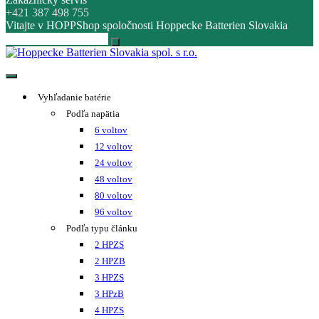
+421 387 498 755
Vitajte v HOPPShop spoločnosti Hoppecke Batterien Slovakia
Hoppecke Batterien Slovakia spol. s r.o.
Online B2B konfigurátor HOPPECKE
Vyhľadanie batérie
Podľa napätia
6 voltov
12 voltov
24 voltov
48 voltov
80 voltov
96 voltov
Podľa typu článku
2 HPZS
2 HPZB
3 HPZS
3 HPzB
4 HPZS