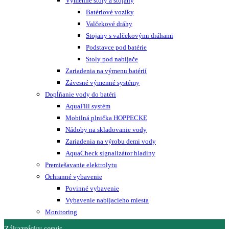
Výmenné stoly a stojany
Batériové vozíky
Valčekové dráhy
Stojany s valčekovými dráhami
Podstavce pod batérie
Stoly pod nabíjače
Zariadenia na výmenu batérií
Závesné výmenné systémy
Dopĺňanie vody do batéri
AquaFill systém
Mobilná plnička HOPPECKE
Nádoby na skladovanie vody
Zariadenia na výrobu demi vody
AquaCheck signalizátor hladiny
Premiešavanie elektrolytu
Ochranné vybavenie
Povinné vybavenie
Vybavenie nabíjacieho miesta
Monitoring
Zákaznícky servis