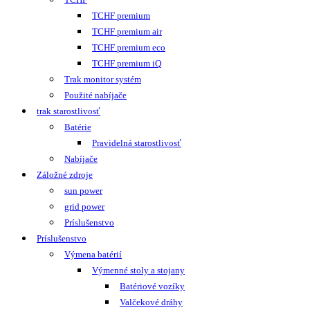
TCHF premium
TCHF premium air
TCHF premium eco
TCHF premium iQ
Trak monitor systém
Použité nabíjače
trak starostlivosť
Batérie
Pravidelná starostlivosť
Nabíjače
Záložné zdroje
sun power
grid power
Príslušenstvo
Príslušenstvo
Výmena batérií
Výmenné stoly a stojany
Batériové vozíky
Valčekové dráhy