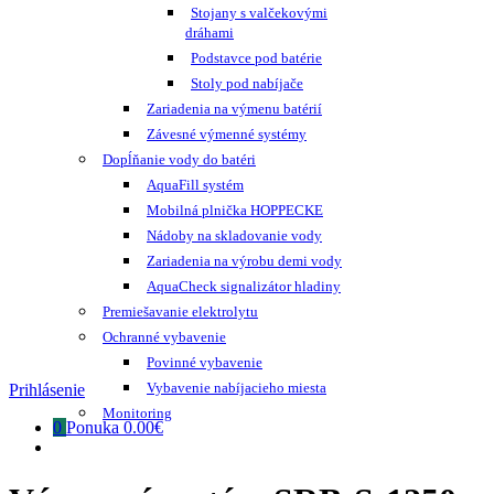
Stojany s valčekovými
dráhami
Podstavce pod batérie
Stoly pod nabíjače
Zariadenia na výmenu batérií
Závesné výmenné systémy
Dopĺňanie vody do batéri
AquaFill systém
Mobilná plnička HOPPECKE
Nádoby na skladovanie vody
Zariadenia na výrobu demi vody
AquaCheck signalizátor hladiny
Premiešavanie elektrolytu
Ochranné vybavenie
Povinné vybavenie
Vybavenie nabíjacieho miesta
Prihlásenie
Monitoring
0
Ponuka
0.00€