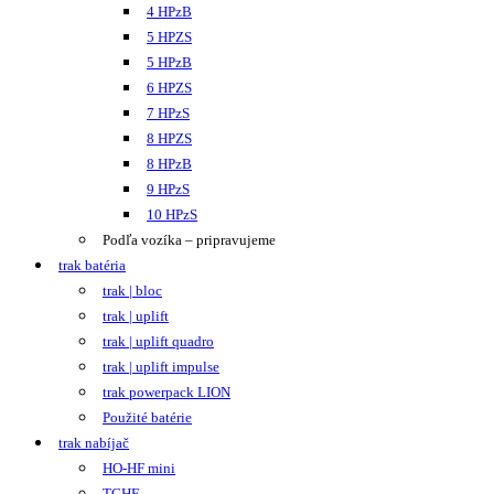
4 HPzB
5 HPZS
5 HPzB
6 HPZS
7 HPzS
8 HPZS
8 HPzB
9 HPzS
10 HPzS
Podľa vozíka – pripravujeme
trak batéria
trak | bloc
trak | uplift
trak | uplift quadro
trak | uplift impulse
trak powerpack LION
Použité batérie
trak nabíjač
HO-HF mini
TCHF