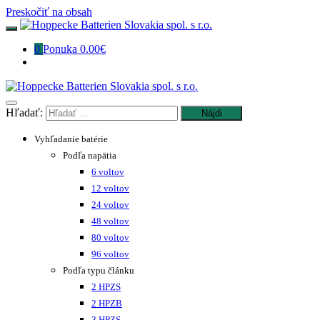
Preskočiť na obsah
0
Ponuka
0.00€
Hľadať:
Vyhľadanie batérie
Podľa napätia
6 voltov
12 voltov
24 voltov
48 voltov
80 voltov
96 voltov
Podľa typu článku
2 HPZS
2 HPZB
3 HPZS