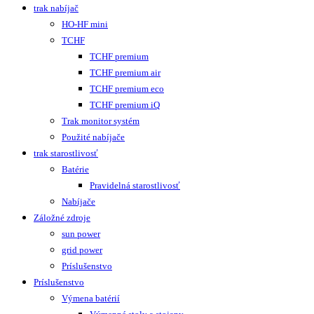
trak nabíjač
HO-HF mini
TCHF
TCHF premium
TCHF premium air
TCHF premium eco
TCHF premium iQ
Trak monitor systém
Použité nabíjače
trak starostlivosť
Batérie
Pravidelná starostlivosť
Nabíjače
Záložné zdroje
sun power
grid power
Príslušenstvo
Príslušenstvo
Výmena batérií