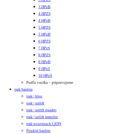
3 HPzB
4 HPZS
4 HPzB
5 HPZS
5 HPzB
6 HPZS
7 HPzS
8 HPZS
8 HPzB
9 HPzS
10 HPzS
Podľa vozíka – pripravujeme
trak batéria
trak | bloc
trak | uplift
trak | uplift quadro
trak | uplift impulse
trak powerpack LION
Použité batérie